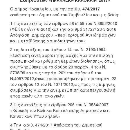
2016
Ο Δήμος Ηρακλείου, με την αριθμ.
474/2017
2015
απόφαση του Δημοτικού του Συμβουλίου και με βάση:
2013
1.Τις διατάξεις των άρθρων 58 κ΄ 59 του Ν.3852/2010
(ΦΕΚ 87 /Α΄/7-6-2010)και την αριθμό 31727/ 23-3-2016
Απόφαση Δημάρχου «περί ορισμού Αντιδημάρχων
και μεταβίβασης αρμοδιοτήτων του»
Ο
2.τις διατάξεις του άρθρου 14 του Ν. 2190/1994
ΤΟΠΟΣ
«Σύσταση ανεξάρproτητης αρχής για την επιλογή
ΜΑΣ
προσωπικού και ρύθμιση θεμάτων διοίκησης», όπως
συμπληρώθηκε με το άρθρο 20 παράγ. 4 του Ν.
ΠΟΛΙΤΙΣΜΟΣ
α
2738/99 και της παράγ. 20
του άρθρου 9 του
Ν.4057/2012,όπως τροποποιήθηκαν με την παράγ. 22
ΑΝΘΕΚΤΙΚΗ
του άρθρου 12 του Ν. 4071/2012,ως προς τις δίμηνες
ΠΟΛΗ
συμβάσεις για την αντιμετώπιση κατεπειγουσών ή
εποχιακών κ.λπ. αναγκών.
3.Τις διατάξεις του άρθρου 206 του Ν. 3584/2007
«Κύρωση του Κώδικα Κατάστασης Δημοτικών και
Κοινοτικών Υπαλλήλων»
4.Την αριθ. 474/2017 Απόφαση του Δημοτικού