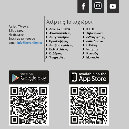
Χάρτης Ιστοχώρου
Αγίου Τίτου 1,
Δελτία Τύπου
Κ.Ε.Π.
Τ.Κ. 71202,
Ανακοινώσεις
Τηλέφωνα
Ηράκλειο
Διαγωνισμοί
e-Υπηρεσίες
Τηλ.: 2813-409000
Προσλήψεις
e-Αιτήματα
email:
info@heraklion.gr
Διαβουλεύσεις
Η Πόλη
Εκδηλώσεις
Ιστορία
Ο Δήμος
Κνωσός
Υπηρεσίες
Μουσεία