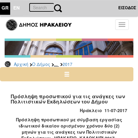
GR
EN
ΕΙΣΟΔΟΣ
Ο
Toggle
ΔΗΜΟΣ
navigati
Προσλήψεις
Αρχείο
2026
...
Αρχική
Ο Δήμος
2017
2025
2024
2023
2022
Πρόσληψη προσωπικού για τις ανάγκες των
Πολιτιστικών Εκδηλώσεων του Δήμου
2020
Ηράκλειο 11-07-2017
2019
Πρόσληψη προσωπικού με σύμβαση εργασίας
2018
ιδιωτικού δικαίου ορισμένου χρόνου δύο (2)
μηνών για τις ανάγκες των Πολιτιστικών
2017
Εκδηλώσεων «ΗΡΑΚΛΕΙΟ- ΚΑΛΟΚΑΙΡΙ 2017»