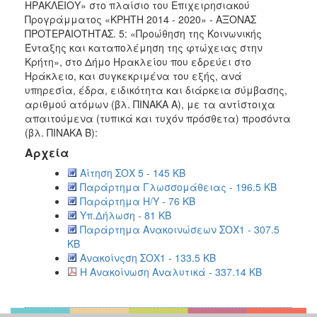
ΗΡΑΚΛΕΙΟΥ» στο πλαίσιο του Επιχειρησιακού
2016
Προγράμματος «ΚΡΗΤΗ 2014 - 2020» - ΑΞΟΝΑΣ
2015
ΠΡΟΤΕΡΑΙΟΤΗΤΑΣ. 5: «Προώθηση της Κοινωνικής
Ένταξης και καταπολέμηση της φτώχειας στην
2013
Κρήτη», στο Δήμο Ηρακλείου που εδρεύει στο
Ηράκλειο, και συγκεκριμένα του εξής, ανά
υπηρεσία, έδρα, ειδικότητα και διάρκεια σύμβασης,
αριθμού ατόμων (βλ. ΠΙΝΑΚΑ Α), με τα αντίστοιχα
απαιτούμενα (τυπικά και τυχόν πρόσθετα) προσόντα
Ο
ΤΟΠΟΣ
(βλ. ΠΙΝΑΚΑ Β):
ΜΑΣ
Αρχεία
Αίτηση ΣΟΧ 5 - 145 KB
ΠΟΛΙΤΙΣΜΟΣ
Παράρτημα Γλωσσομάθειας - 196.5 KB
Παράρτημα Η/Υ - 76 KB
ΑΝΘΕΚΤΙΚΗ
Υπ.Δήλωση - 81 KB
ΠΟΛΗ
Παράρτημα Ανακοινώσεων ΣΟΧ1 - 307.5
KB
Ανακοίνςση ΣΟΧ1 - 133.5 KB
Η Ανακοίνωση Αναλυτικά - 337.14 KB