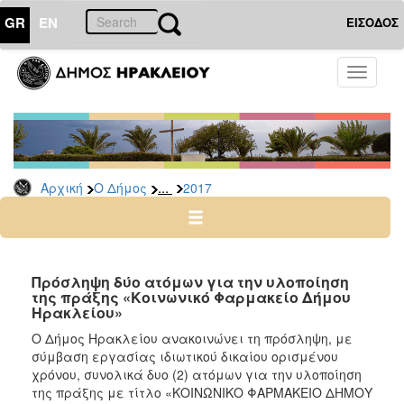
GR
EN
ΕΙΣΟΔΟΣ
Ο
Toggle
ΔΗΜΟΣ
navigati
Προσλήψεις
Αρχείο
2026
...
Αρχική
Ο Δήμος
2017
2025
2024
2023
2022
Πρόσληψη δύο ατόμων για την υλοποίηση
της πράξης «Κοινωνικό Φαρμακείο Δήμου
2020
Ηρακλείου»
2019
Ο Δήμος Ηρακλείου ανακοινώνει τη πρόσληψη, με
σύμβαση εργασίας ιδιωτικού δικαίου ορισμένου
2018
χρόνου, συνολικά δυο (2) ατόμων για την υλοποίηση
2017
της πράξης με τίτλο «ΚΟΙΝΩΝΙΚΟ ΦΑΡΜΑΚΕΙΟ ΔΗΜΟΥ