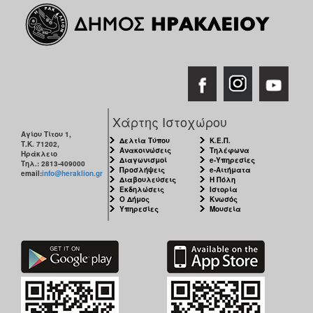
Χάρτης Ιστοχώρου
Αγίου Τίτου 1,
Δελτία Τύπου
Κ.Ε.Π.
Τ.Κ. 71202,
Ανακοινώσεις
Τηλέφωνα
Ηράκλειο
Διαγωνισμοί
e-Υπηρεσίες
Τηλ.: 2813-409000
Προσλήψεις
e-Αιτήματα
email:
info@heraklion.gr
Διαβουλεύσεις
Η Πόλη
Εκδηλώσεις
Ιστορία
Ο Δήμος
Κνωσός
Υπηρεσίες
Μουσεία