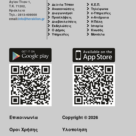
Αγίου Τίτου 1,
Δελτία Τύπου
Κ.Ε.Π.
Τ.Κ. 71202,
Ανακοινώσεις
Τηλέφωνα
Ηράκλειο
Διαγωνισμοί
e-Υπηρεσίες
Τηλ.: 2813-409000
Προσλήψεις
e-Αιτήματα
email:
info@heraklion.gr
Διαβουλεύσεις
Η Πόλη
Εκδηλώσεις
Ιστορία
Ο Δήμος
Κνωσός
Υπηρεσίες
Μουσεία
Επικοινωνία
Copyright © 2026
Όροι Χρήσης
Υλοποίηση