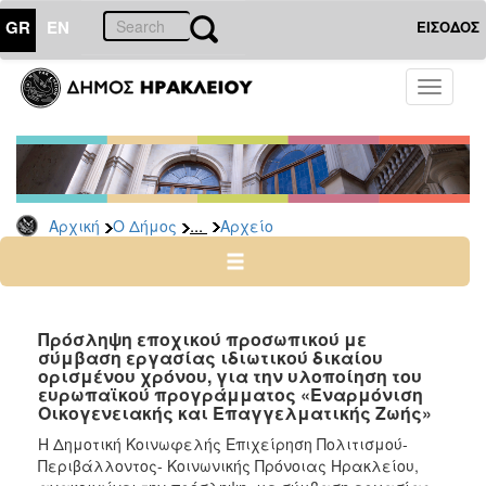
GR
EN
ΕΙΣΟΔΟΣ
Ο
Toggle
ΔΗΜΟΣ
navigati
Προσλήψεις
Αρχείο
2026
...
Αρχική
Ο Δήμος
Αρχείο
2025
2024
2023
2022
Πρόσληψη εποχικού προσωπικού με
σύμβαση εργασίας ιδιωτικού δικαίου
2020
ορισμένου χρόνου, για την υλοποίηση του
ευρωπαϊκού προγράμματος «Εναρμόνιση
2019
Οικογενειακής και Επαγγελματικής Ζωής»
2018
Η Δημοτική Κοινωφελής Επιχείρηση Πολιτισμού-
Περιβάλλοντος- Κοινωνικής Πρόνοιας Ηρακλείου,
2017