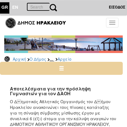
GR
EN
ΕΙΣΟΔΟΣ
Ο
Toggle
ΔΗΜΟΣ
navigati
Προσλήψεις
Αρχείο
2026
...
Αρχική
Ο Δήμος
Αρχείο
2025
2024
2023
2022
Αποτελέσματα για την πρόσληψη
Γυμναστών για τον ΔΑΟΗ
2020
Ο Δημοτικός Αθλητικός Οργανισμός του Δήμου
2019
Ηρακλείου ανακοινώνει τους πίνακες κατάταξης
για τη σύναψη σύμβασης μίσθωσης έργου με
2018
συνολικά 6 (έξι) άτομα για την κάλυψη αναγκών του
2017
ΔΗΜΟΤΙΚΟΥ ΑΘΛΗΤΙΚΟΥ ΟΡΓΑΝΙΣΜΟΥ ΗΡΑΚΛΕΙΟΥ,