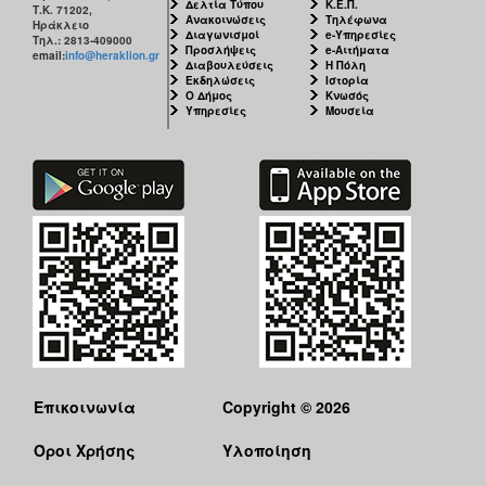
Δελτία Τύπου
Κ.Ε.Π.
Τ.Κ. 71202,
Ανακοινώσεις
Τηλέφωνα
Ηράκλειο
Διαγωνισμοί
e-Υπηρεσίες
Τηλ.: 2813-409000
Προσλήψεις
e-Αιτήματα
email:
info@heraklion.gr
Διαβουλεύσεις
Η Πόλη
Εκδηλώσεις
Ιστορία
Ο Δήμος
Κνωσός
Υπηρεσίες
Μουσεία
Επικοινωνία
Copyright © 2026
Όροι Χρήσης
Υλοποίηση