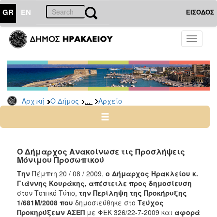
GR
EN
ΕΙΣΟΔΟΣ
Ο
Toggle
ΔΗΜΟΣ
navigati
Προσλήψεις
Αρχείο
2026
...
Αρχική
Ο Δήμος
Αρχείο
2025
2024
2023
2022
Ο Δήμαρχος Ανακοίνωσε τις Προσλήψεις
Μόνιμου Προσωπικού
2020
Την
Πέμπτη 20 / 08 / 2009,
ο Δήμαρχος Ηρακλείου κ.
2019
Γιάννης Κουράκης, απέστειλε προς δημοσίευση
στον Τοπικό Τύπο,
την Περίληψη της Προκήρυξης
2018
1/681Μ/2008 που
δημοσιεύθηκε στο
Τεύχος
2017
Προκηρύξεων
ΑΣΕΠ
με ΦΕΚ 326/22-7-2009 και
αφορά