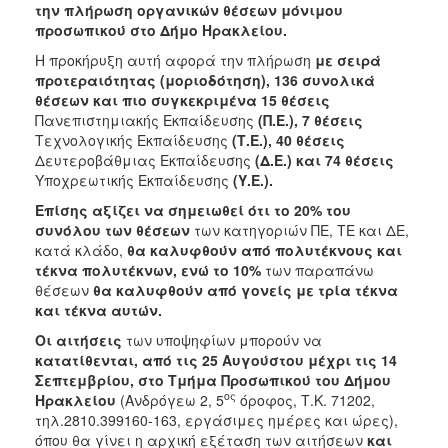
την πλήρωση οργανικών θέσεων μόνιμου
2016
προσωπικού στο Δήμο Ηρακλείου.
2015
Η προκήρυξη αυτή αφορά την πλήρωση
με σειρά
2013
προτεραιότητας (μοριοδότηση), 136 συνολικά
θέσεων και πιο συγκεκριμένα 15 θέσεις
Πανεπιστημιακής Εκπαίδευσης
(Π.Ε.), 7 θέσεις
Τεχνολογικής Εκπαίδευσης
(Τ.Ε.), 40 θέσεις
Δευτεροβάθμιας Εκπαίδευσης
(Δ.Ε.) και 74 θέσεις
Ο
Υποχρεωτικής Εκπαίδευσης
(Υ.Ε.).
ΤΟΠΟΣ
ΜΑΣ
Επίσης αξίζει να σημειωθεί ότι το 20% του
συνόλου των θέσεων
των κατηγοριών ΠΕ, ΤΕ και ΔΕ,
ΠΟΛΙΤΙΣΜΟΣ
κατά κλάδο,
θα καλυφθούν από πολυτέκνους και
τέκνα πολυτέκνων, ενώ το 10%
των παραπάνω
ΑΝΘΕΚΤΙΚΗ
θέσεων
θα καλυφθούν από γονείς με τρία τέκνα
ΠΟΛΗ
και τέκνα αυτών.
Οι αιτήσεις
των υποψηφίων μπορούν να
κατατίθενται, από τις 25 Αυγούστου μέχρι τις 14
Σεπτεμβρίου, στο Τμήμα Προσωπικού του Δήμου
ος
Ηρακλείου
(Ανδρόγεω 2, 5
όροφος, Τ.Κ. 71202,
τηλ.2810.399160-163, εργάσιμες ημέρες και ώρες),
όπου θα γίνει η αρχική εξέταση των αιτήσεων
και