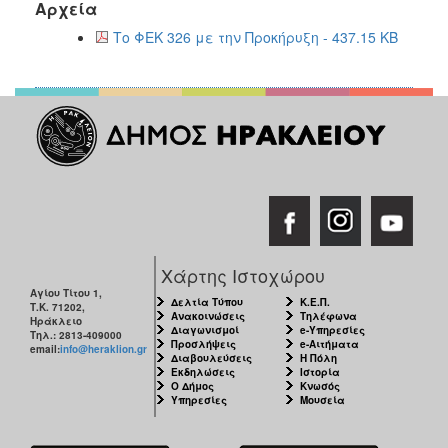
Αρχεία
Το ΦΕΚ 326 με την Προκήρυξη - 437.15 KB
Χάρτης Ιστοχώρου
Αγίου Τίτου 1,
Δελτία Τύπου
Κ.Ε.Π.
Τ.Κ. 71202,
Ανακοινώσεις
Τηλέφωνα
Ηράκλειο
Διαγωνισμοί
e-Υπηρεσίες
Τηλ.: 2813-409000
Προσλήψεις
e-Αιτήματα
email:
info@heraklion.gr
Διαβουλεύσεις
Η Πόλη
Εκδηλώσεις
Ιστορία
Ο Δήμος
Κνωσός
Υπηρεσίες
Μουσεία