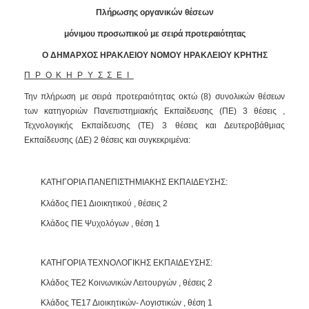
2016
Πλήρωσης οργανικών θέσεων
2015
μόνιμου προσωπικού με σειρά προτεραιότητας
2013
Ο ΔΉΜΑΡΧΟΣ ΗΡΑΚΛΕΙΟΥ ΝΟΜΟΥ ΗΡΑΚΛΕΙΟΥ ΚΡΗΤΗΣ
ΠΡΟΚΗΡΥΣΣΕΙ
Την πλήρωση με σειρά προτεραιότητας οκτώ (8) συνολικών θέσεων
των κατηγοριών Πανεπιστημιακής Εκπαίδευσης (ΠΕ) 3 θέσεις ,
Ο
ΤΟΠΟΣ
Τεχνολογικής Εκπαίδευσης (ΤΕ) 3 θέσεις και Δευτεροβάθμιας
ΜΑΣ
Εκπαίδευσης (ΔΕ) 2 θέσεις και συγκεκριμένα:
ΠΟΛΙΤΙΣΜΟΣ
ΚΑΤΗΓΟΡΙΑ ΠΑΝΕΠΙΣΤΗΜΙΑΚΗΣ ΕΚΠΑΙΔΕΥΣΗΣ:
ΑΝΘΕΚΤΙΚΗ
Κλάδος ΠΕ1 Διοικητικού , θέσεις 2
ΠΟΛΗ
Κλάδος ΠΕ Ψυχολόγων , θέση 1
ΚΑΤΗΓΟΡΙΑ ΤΕΧΝΟΛΟΓΙΚΗΣ ΕΚΠΑΙΔΕΥΣΗΣ:
Κλάδος ΤΕ2 Κοινωνικών Λειτουργών , θέσεις 2
Κλάδος ΤΕ17 Διοικητικών- Λογιστικών , θέση 1