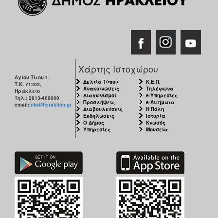
Χάρτης Ιστοχώρου
Αγίου Τίτου 1,
Δελτία Τύπου
Κ.Ε.Π.
Τ.Κ. 71202,
Ανακοινώσεις
Τηλέφωνα
Ηράκλειο
Διαγωνισμοί
e-Υπηρεσίες
Τηλ.: 2813-409000
Προσλήψεις
e-Αιτήματα
email:
info@heraklion.gr
Διαβουλεύσεις
Η Πόλη
Εκδηλώσεις
Ιστορία
Ο Δήμος
Κνωσός
Υπηρεσίες
Μουσεία