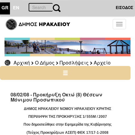
GR
EN
ΕΙΣΟΔΟΣ
Ο
Toggle
ΔΗΜΟΣ
navigati
Προσλήψεις
Αρχείο
2026
Αρχική
Ο Δήμος
Προσλήψεις
Αρχείο
2025
2024
2023
2022
08/02/08 - Προκήρυξη Οκτώ (8) Θέσεων
Μόνιμου Προσωπικού
2020
ΔΗΜΟΣ ΗΡΑΚΛΕΙΟΥ ΝΟΜΟΥ ΗΡΑΚΛΕΙΟΥ ΚΡΗΤΗΣ
2019
ΠΕΡΙΛΗΨΗ ΤΗΣ ΠΡΟΚΗΡΥΞΗΣ
1/ 555
M
/ 2007
2018
Που δημοσιεύθηκε στην Εφημερίδα της Κυβέρνησης
2017
(Τεύχος Προκηρύξεων ΑΣΕΠ) ΦΕΚ 17/17-1-2008