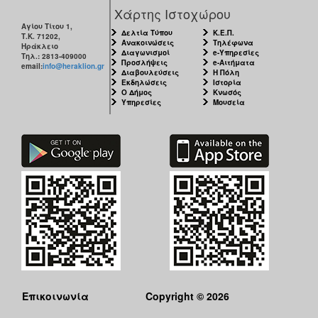
Χάρτης Ιστοχώρου
Αγίου Τίτου 1,
Δελτία Τύπου
Κ.Ε.Π.
Τ.Κ. 71202,
Ανακοινώσεις
Τηλέφωνα
Ηράκλειο
Διαγωνισμοί
e-Υπηρεσίες
Τηλ.: 2813-409000
Προσλήψεις
e-Αιτήματα
email:
info@heraklion.gr
Διαβουλεύσεις
Η Πόλη
Εκδηλώσεις
Ιστορία
Ο Δήμος
Κνωσός
Υπηρεσίες
Μουσεία
Επικοινωνία
Copyright © 2026