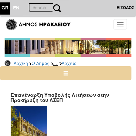
GR
EN
ΕΙΣΟΔΟΣ
Ο
Toggle
ΔΗΜΟΣ
navigati
Προσλήψεις
Αρχείο
2026
...
Αρχική
Ο Δήμος
Αρχείο
2025
2024
2023
2022
Επανέναρξη Υποβολής Αιτήσεων στην
Προκήρυξη του ΑΣΕΠ
2020
2019
2018
2017