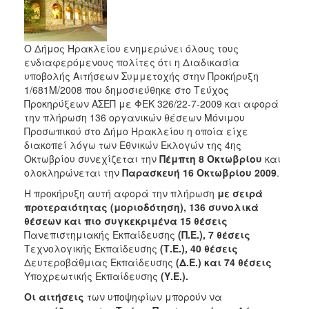
2016
2015
Ο Δήμος Ηρακλείου ενημερώνει όλους τους
2013
ενδιαφερόμενους πολίτες ότι η Διαδικασία
υποβολής Αιτήσεων Συμμετοχής στην Προκήρυξη
1/681Μ/2008 που δημοσιεύθηκε στο Τεύχος
Προκηρύξεων ΑΣΕΠ με ΦΕΚ 326/22-7-2009 και αφορά
Ο
την πλήρωση 136 οργανικών θέσεων Μόνιμου
ΤΟΠΟΣ
Προσωπικού στο Δήμο Ηρακλείου η οποία είχε
ΜΑΣ
διακοπεί λόγω των Εθνικών Εκλογών της 4ης
Οκτωβρίου συνεχίζεται την
Πέμπτη 8 Οκτωβρίου
και
ΠΟΛΙΤΙΣΜΟΣ
ολοκληρώνεται την
Παρασκευή 16 Οκτωβρίου 2009
.
Η προκήρυξη αυτή αφορά την πλήρωση
με σειρά
ΑΝΘΕΚΤΙΚΗ
προτεραιότητας (μοριοδότηση), 136 συνολικά
ΠΟΛΗ
θέσεων και πιο συγκεκριμένα 15 θέσεις
Πανεπιστημιακής Εκπαίδευσης
(Π.Ε.), 7 θέσεις
Τεχνολογικής Εκπαίδευσης
(Τ.Ε.), 40 θέσεις
Δευτεροβάθμιας Εκπαίδευσης
(Δ.Ε.) και 74 θέσεις
Υποχρεωτικής Εκπαίδευσης
(Υ.Ε.).
Οι αιτήσεις
των υποψηφίων μπορούν να