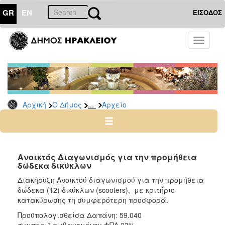
GR
EN
ΕΙΣΟΔΟΣ
Ο
Toggle
ΔΗΜΟΣ
navigati
Διακηρύξεις
-
Δημοπρασίες
Αρχείο
...
Αρχική
Ο Δήμος
Αρχείο
2026
2025
2024
Ανοικτός Διαγωνισμός για την προμήθεια
2023
δώδεκα δικύκλων
2022
Διακήρυξη Ανοικτού διαγωνισμού για την προμήθεια
δώδεκα (12) δικύκλων (scooters), με κριτήριο
2021
κατακύρωσης τη συμφερότερη προσφορά.
2020
Προϋπολογισθείσα Δαπάνη: 59.040
2019
συμπεριλαμβανομένου ΦΠΑ 23%