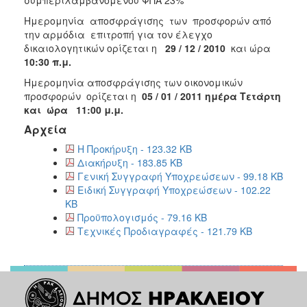
2018
Ημερομηνία αποσφράγισης των προσφορών από
την αρμόδια επιτροπή για τον έλεγχο
2017
δικαιολογητικών ορίζεται η
29 / 12 / 2010
και ώρα
2016
10:30 π.μ.
2015
Ημερομηνία αποσφράγισης των οικονομικών
προσφορών ορίζεται η
05 / 01 / 2011 ημέρα Τετάρτη
2013
και ώρα 11:00 μ.μ.
Αρχεία
Η Προκήρυξη - 123.32 KB
Διακήρυξη - 183.85 KB
Ο
ΤΟΠΟΣ
Γενική Συγγραφή Υποχρεώσεων - 99.18 KB
ΜΑΣ
Ειδική Συγγραφή Υποχρεώσεων - 102.22
KB
ΠΟΛΙΤΙΣΜΟΣ
Προϋπολογισμός - 79.16 KB
Τεχνικές Προδιαγραφές - 121.79 KB
ΑΝΘΕΚΤΙΚΗ
ΠΟΛΗ