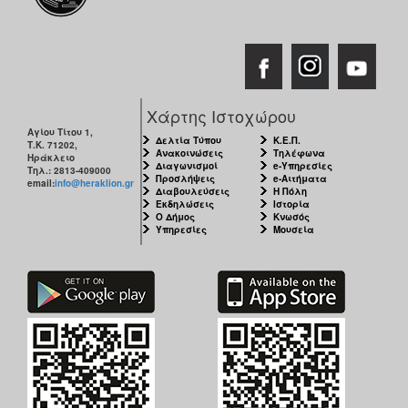
Χάρτης Ιστοχώρου
Αγίου Τίτου 1,
Δελτία Τύπου
Κ.Ε.Π.
Τ.Κ. 71202,
Ανακοινώσεις
Τηλέφωνα
Ηράκλειο
Διαγωνισμοί
e-Υπηρεσίες
Τηλ.: 2813-409000
Προσλήψεις
e-Αιτήματα
email:
info@heraklion.gr
Διαβουλεύσεις
Η Πόλη
Εκδηλώσεις
Ιστορία
Ο Δήμος
Κνωσός
Υπηρεσίες
Μουσεία