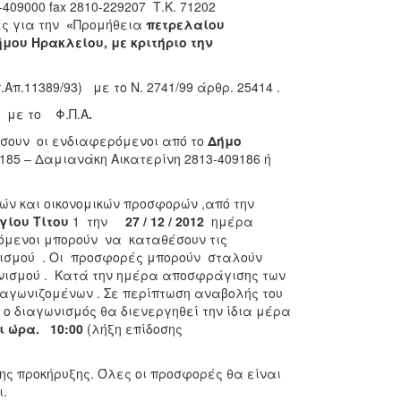
409000 fax 2810-229207 Τ.Κ. 71202
ς για την
«
Προμήθεια
πετρελαίου
ήμου Ηρακλείου,
με κριτήριο την
.Απ.11389/93) με το Ν. 2741/99 άρθρ. 25414 .
 με το Φ.Π.Α
.
ουν οι ενδιαφερόμενοι από το
Δήμο
185 – Δαμιανάκη Αικατερίνη 2813-409186 ή
 και οικονομικών προσφορών ,από την
ίου Τίτου
1 την
27 / 12 / 2012
ημέρα
ρόμενοι μπορούν να καταθέσουν τις
σμού . Οι προσφορές μπορούν σταλούν
νισμού . Κατά την ημέρα αποσφράγισης των
αγωνιζομένων . Σε περίπτωση αναβολής του
ο διαγωνισμός θα διενεργηθεί την ίδια μέρα
ι ώρα. 10:00
(λήξη επίδοσης
ς προκήρυξης. Όλες οι προσφορές θα είναι
.