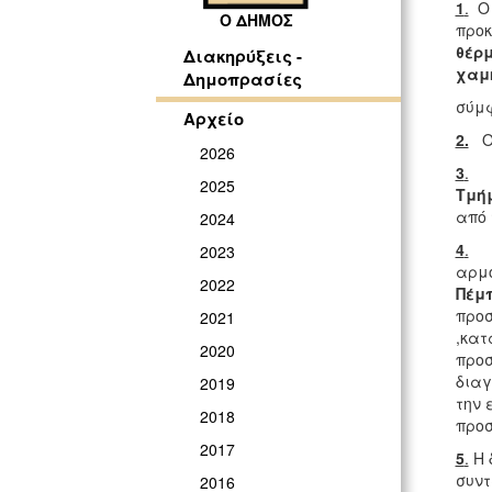
1
.
Ο 
Ο ΔΗΜΟΣ
προ
θέρμ
Διακηρύξεις -
χαμ
Δημοπρασίες
σύμφ
Αρχείο
2.
Ο
2026
3
.
Τα
2025
Τμή
από 
2024
4
.
Ημ
2023
αρμό
2022
Πέμ
προ
2021
,κατ
2020
προσ
διαγ
2019
την 
2018
προσ
2017
5
.
Η 
συντ
2016