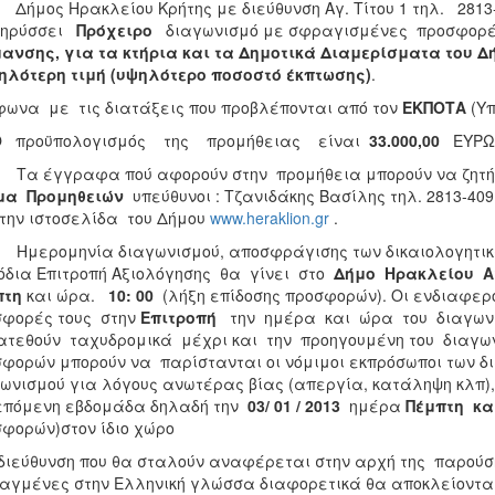
Δήμος Ηρακλείου Κρήτης με διεύθυνση Αγ. Τίτου 1 τηλ. 2813-
κηρύσσει
Πρόχειρο
διαγωνισμό με σφραγισμένες προσφορέ
ανσης, για τα κτήρια και τα Δημοτικά Διαμερίσματα του Δ
ηλότερη τιμή (υψηλότερο ποσοστό έκπτωσης)
.
ωνα με τις διατάξεις που προβλέπονται από τον
ΕΚΠΟΤΑ
(Υπ
 προϋπολογισμός της προμήθειας είναι
33.000,00
ΕΥΡΩ
 έγγραφα πού αφορούν στην προμήθεια μπορούν να ζητήσ
μα Προμηθειών
υπεύθυνοι : Τζανιδάκης Βασίλης τηλ. 2813-409
την ιστοσελίδα του Δήμου
www.heraklion.gr
.
ερομηνία διαγωνισμού, αποσφράγισης των δικαιολογητικών
δια Επιτροπή Αξιολόγησης θα γίνει στο
Δήμο Ηρακλείου Αγ
πτη
και ώρα.
10: 00
(λήξη επίδοσης προσφορών). Οι ενδιαφε
σφορές τους στην
Επιτροπή
την ημέρα και ώρα του διαγωνι
ατεθούν ταχυδρομικά μέχρι και την προηγουμένη του διαγω
φορών μπορούν να παρίστανται οι νόμιμοι εκπρόσωποι των δι
ωνισμού για λόγους ανωτέρας βίας (απεργία, κατάληψη κλπ), 
επόμενη εβδομάδα δηλαδή την
03/ 01 / 2013
ημέρα
Πέμπτη
κα
φορών)στον ίδιο χώρο
διεύθυνση που θα σταλούν αναφέρεται στην αρχή της παρούση
αγμένες στην Ελληνική γλώσσα διαφορετικά θα αποκλείονται