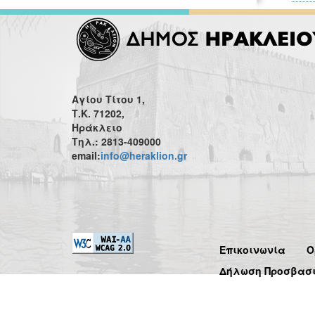
Αγίου Τίτου 1,
Τ.Κ. 71202,
Ηράκλειο
Τηλ.: 2813-409000
email:
info@heraklion.gr
Επικοινωνία
Ό
Δήλωση Προσβασ