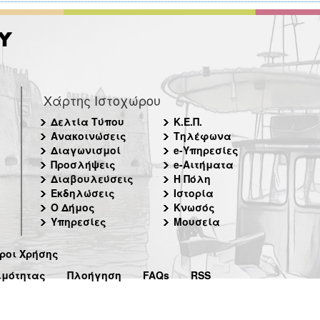
Χάρτης Ιστοχώρου
Δελτία Τύπου
Κ.Ε.Π.
Ανακοινώσεις
Τηλέφωνα
Διαγωνισμοί
e-Υπηρεσίες
Προσλήψεις
e-Αιτήματα
Διαβουλεύσεις
Η Πόλη
Εκδηλώσεις
Ιστορία
Ο Δήμος
Κνωσός
Υπηρεσίες
Μουσεία
ροι Χρήσης
ιμότητας
Πλοήγηση
FAQs
RSS