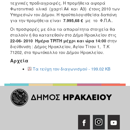
τεχνικές προδιαγραφές. Η προμήθεια αφορά
2018
Φωτοτυπικό υλικό (χαρτί Α4 και Α3) έτους 2010 των
Υπηρεσιών του Δήμου. Η προϋπολογισθείσα δαπάνη
2017
για την προμήθεια είναι
7.995,68
€
με το Φ.Π.Α..
2016
Οι προσφορές με όλα τα απαραίτητα στοιχεία θα
2015
σταλούν ή θα κατατεθούν στο Δήμο Ηρακλείου στις
22-06- 2010 Ημέρα ΤΡΙΤΗ μέχρι και ώρα 14:00
στην
2013
διεύθυνση : Δήμος Ηρακλείου, Αγίου Τίτου 1, Τ.Κ
71202, στο πρωτόκολλο του Δήμου Ηρακλείου.
Αρχεία
Τα τεύχη του διαγωνισμού - 199.02 KB
Ο
ΤΟΠΟΣ
ΜΑΣ
ΠΟΛΙΤΙΣΜΟΣ
ΑΝΘΕΚΤΙΚΗ
ΠΟΛΗ