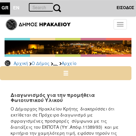
GR
EN
ΕΙΣΟΔΟΣ
Ο
Toggle
ΔΗΜΟΣ
navigati
Διακηρύξεις
-
Δημοπρασίες
Αρχείο
...
Αρχική
Ο Δήμος
Αρχείο
2026
2025
2024
Διαγωνισμός για την προμήθεια
2023
Φωτοτυπικού Υλικού
2022
Ο Δήμαρχος Ηρακλείου Κρήτης διακηρύσσει ότι
εκτίθεται σε Πρόχειρο διαγωνισμό με
2021
σφραγισμένες προσφορές σύμφωνα με τις
2020
διατάξεις του ΕΚΠΟΤΑ (Υπ΄.Απόφ.11389/93) και με
κριτήριο την χαμηλότερη τιμή, εφόσον τηρούν τις
2019