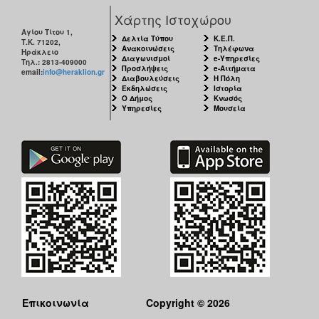
Χάρτης Ιστοχώρου
Αγίου Τίτου 1,
Δελτία Τύπου
Κ.Ε.Π.
Τ.Κ. 71202,
Ανακοινώσεις
Τηλέφωνα
Ηράκλειο
Διαγωνισμοί
e-Υπηρεσίες
Τηλ.: 2813-409000
Προσλήψεις
e-Αιτήματα
email:
info@heraklion.gr
Διαβουλεύσεις
Η Πόλη
Εκδηλώσεις
Ιστορία
Ο Δήμος
Κνωσός
Υπηρεσίες
Μουσεία
Επικοινωνία
Copyright © 2026