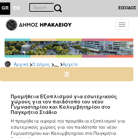
GR
EN
ΕΙΣΟΔΟΣ
Ο
Toggle
ΔΗΜΟΣ
navigati
Διακηρύξεις
-
Δημοπρασίες
Αρχείο
...
Αρχική
Ο Δήμος
Αρχείο
2026
2025
2024
Προμήθεια Εξοπλισμού για εσωτερικούς
2023
χώρους για τον παιδότοπο του νέου
Γυμναστηρίου και Κολυμβητηρίου στο
2022
Παγκρήτιο Στάδιο
2021
Η προμήθεια αφορά την προμήθεια εξοπλισμού για
2020
εσωτερικούς χώρους για τον παιδότοπο του νέου
Γυμναστηρίου και Κολυμβητηρίου στο Παγκρήτιο
2019