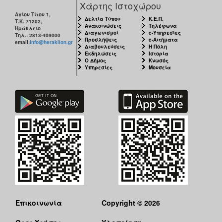
Χάρτης Ιστοχώρου
Αγίου Τίτου 1,
Δελτία Τύπου
Κ.Ε.Π.
Τ.Κ. 71202,
Ανακοινώσεις
Τηλέφωνα
Ηράκλειο
Διαγωνισμοί
e-Υπηρεσίες
Τηλ.: 2813-409000
Προσλήψεις
e-Αιτήματα
email:
info@heraklion.gr
Διαβουλεύσεις
Η Πόλη
Εκδηλώσεις
Ιστορία
Ο Δήμος
Κνωσός
Υπηρεσίες
Μουσεία
Επικοινωνία
Copyright © 2026