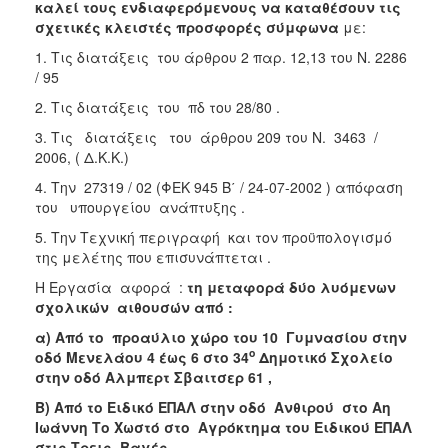
καλεί τους ενδιαφερόμενους να καταθέσουν τις
2018
σχετικές κλειστές προσφορές σύμφωνα
με:
2017
1. Τις διατάξεις του άρθρου 2 παρ. 12,13 του Ν. 2286
/ 95
2016
2. Τις διατάξεις του πδ του 28/80 .
2015
3. Τις διατάξεις του άρθρου 209 του Ν. 3463 /
2013
2006, ( Δ.Κ.Κ.)
4. Την 27319 / 02 (ΦΕΚ 945 Β΄ / 24-07-2002 ) απόφαση
του υπουργείου ανάπτυξης .
5. Την Τεχνική περιγραφή και τον προϋπολογισμό
Ο
ΤΟΠΟΣ
της μελέτης που επισυνάπτεται .
ΜΑΣ
Η Εργασία αφορά :
τη μεταφορά δύο λυόμενων
σχολικών αιθουσών από :
ΠΟΛΙΤΙΣΜΟΣ
α) Από το προαύλιο χώρο του 10 Γυμνασίου στην
ο
οδό Μενελάου 4 έως 6 στο 34
Δημοτικό Σχολείο
ΑΝΘΕΚΤΙΚΗ
ΠΟΛΗ
στην οδό Αλμπερτ Σβαιτσερ 61 ,
Β) Από το Ειδικό ΕΠΑΛ στην οδό Ανθιρού στο Αη
Ιωάννη Το Χωστό στο Αγρόκτημα του Ειδικού ΕΠΑΛ
στις Τρεις Βαγές .