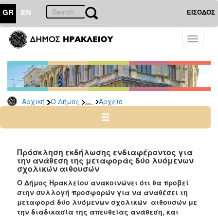
GR
EN
ΕΙΣΟΔΟΣ
Ο
Toggle
ΔΗΜΟΣ
navigati
Διακηρύξεις
-
Δημοπρασίες
Αρχείο
...
Αρχική
Ο Δήμος
Αρχείο
2026
2025
2024
Πρόσκληση εκδήλωσης ενδιαφέροντος για
2023
την ανάθεση της μεταφοράς δύο λυόμενων
σχολικών αιθουσών
2022
Ο Δήμος Ηρακλείου ανακοινώνει ότι θα προβεί
2021
στην συλλογή προσφορών για να αναθέσει τη
2020
μεταφορά δύο λυόμενων σχολικών αιθουσών με
την διαδικασία της απευθείας ανάθεση,
και
2019