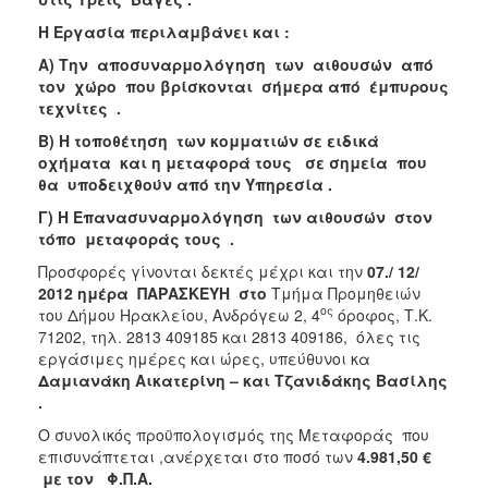
Η Εργασία περιλαμβάνει και :
Α) Την αποσυναρμολόγηση των αιθουσών από
τον χώρο που βρίσκονται σήμερα από έμπυρους
τεχνίτες .
Β) Η τοποθέτηση των κομματιών σε ειδικά
οχήματα και η μεταφορά τους σε σημεία που
θα υποδειχθούν από την Υπηρεσία .
Γ) Η Επανασυναρμολόγηση των αιθουσών στον
τόπο μεταφοράς τους .
Προσφορές γίνονται δεκτές μέχρι και την
07./ 12/
2012
ημέρα ΠΑΡΑΣΚΕΥΗ στο
Τμήμα Προμηθειών
ος
του Δήμου Ηρακλείου, Ανδρόγεω 2, 4
όροφος, Τ.Κ.
71202, τηλ. 2813 409185 και 2813 409186, όλες τις
εργάσιμες ημέρες και ώρες, υπεύθυνοι κα
Δαμιανάκη Αικατερίνη – και Τζανιδάκης Βασίλης
.
Ο συνολικός προϋπολογισμός της Μεταφοράς που
επισυνάπτεται ,ανέρχεται στο ποσό των
4.981,50
€
με τον Φ.Π.Α.