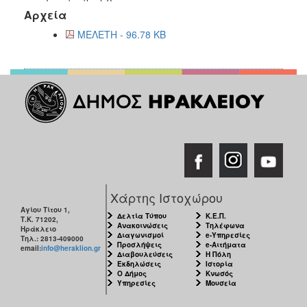
Αρχεία
ΜΕΛΕΤΗ - 96.78 KB
Χάρτης Ιστοχώρου
Αγίου Τίτου 1,
Δελτία Τύπου
Κ.Ε.Π.
Τ.Κ. 71202,
Ανακοινώσεις
Τηλέφωνα
Ηράκλειο
Διαγωνισμοί
e-Υπηρεσίες
Τηλ.: 2813-409000
Προσλήψεις
e-Αιτήματα
email:
info@heraklion.gr
Διαβουλεύσεις
Η Πόλη
Εκδηλώσεις
Ιστορία
Ο Δήμος
Κνωσός
Υπηρεσίες
Μουσεία