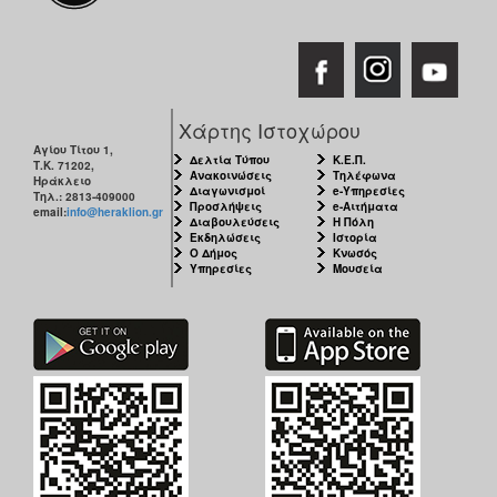
Χάρτης Ιστοχώρου
Αγίου Τίτου 1,
Δελτία Τύπου
Κ.Ε.Π.
Τ.Κ. 71202,
Ανακοινώσεις
Τηλέφωνα
Ηράκλειο
Διαγωνισμοί
e-Υπηρεσίες
Τηλ.: 2813-409000
Προσλήψεις
e-Αιτήματα
email:
info@heraklion.gr
Διαβουλεύσεις
Η Πόλη
Εκδηλώσεις
Ιστορία
Ο Δήμος
Κνωσός
Υπηρεσίες
Μουσεία