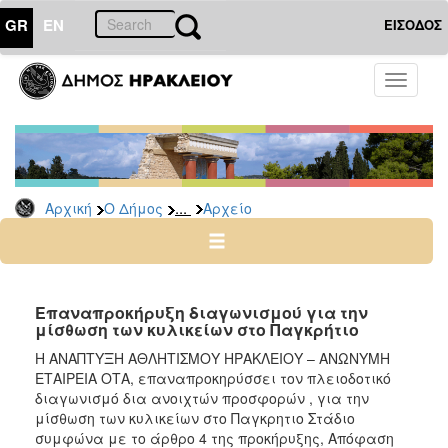
GR
EN
ΕΙΣΟΔΟΣ
Ο
Toggle
ΔΗΜΟΣ
navigati
Διακηρύξεις
-
Δημοπρασίες
Αρχείο
...
Αρχική
Ο Δήμος
Αρχείο
2026
2025
2024
Επαναπροκήρυξη διαγωνισμού για την
2023
μίσθωση των κυλικείων στο Παγκρήτιο
2022
Η ΑΝΑΠΤΥΞΗ ΑΘΛΗΤΙΣΜΟΥ ΗΡΑΚΛΕΙΟΥ – ΑΝΩΝΥΜΗ
ΕΤΑΙΡΕΙΑ ΟΤΑ, επαναπροκηρύσσει τον πλειοδοτικό
2021
διαγωνισμό δια ανοιχτών προσφορών , για την
2020
μίσθωση των κυλικείων στο Παγκρητιο Στάδιο
συμφώνα με το άρθρο 4 της προκήρυξης, Απόφαση
2019