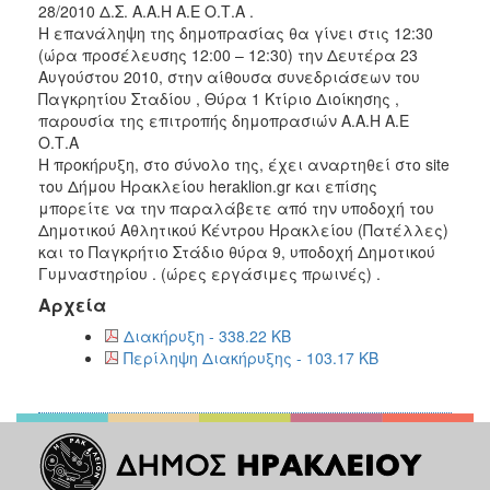
28/2010 Δ.Σ. Α.Α.Η Α.Ε Ο.Τ.Α .
2018
Η επανάληψη της δημοπρασίας θα γίνει στις 12:30
(ώρα προσέλευσης 12:00 – 12:30) την Δευτέρα 23
2017
Aυγούστου 2010, στην αίθουσα συνεδριάσεων του
2016
Παγκρητίου Σταδίου , Θύρα 1 Κτίριο Διοίκησης ,
παρουσία της επιτροπής δημοπρασιών Α.Α.Η Α.Ε
2015
Ο.Τ.Α
2013
Η προκήρυξη, στο σύνολο της, έχει αναρτηθεί στο site
του Δήμου Ηρακλείου heraklion.gr και επίσης
μπορείτε να την παραλάβετε από την υποδοχή του
Δημοτικού Αθλητικού Κέντρου Ηρακλείου (Πατέλλες)
και το Παγκρήτιο Στάδιο θύρα 9, υποδοχή Δημοτικού
Ο
Γυμναστηρίου . (ώρες εργάσιμες πρωινές) .
ΤΟΠΟΣ
ΜΑΣ
Αρχεία
Διακήρυξη - 338.22 KB
ΠΟΛΙΤΙΣΜΟΣ
Περίληψη Διακήρυξης - 103.17 KB
ΑΝΘΕΚΤΙΚΗ
ΠΟΛΗ