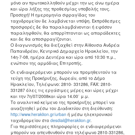
μόνο αν πρωτοκολληθούν μέχρι την ως άνω ημέρα
και ώρα λήξης της προθεσμίας υποβολής τους.
Προσοχή! Η ημερομηνία σφραγίδας του
ταχυδρομείου δε λαμβάνεται υπόψη. Εκπρόθεσμες
προσφορές δε θα παραλαμβάνονται ή εφόσον
παραληφθούν, θα απορρίπτονται ως απαράδεκτες
και δε θα αποσφραγίζονται.
Ο διαγωνισμός θα διεξαχθεί στην Αίθουσα Ανδρέα
Παπανδρέου, Κεντρικό Δημαρχείο Ηρακλείου, την
14η-7-08, ημέρα Δευτέρα και ώρα από 10:30 π.μ.,
ενώπιον της αρμόδιας Επιτροπής.
Οι ενδιαφερόμενοι μπορούν να προμηθευτούν τα
τεύχη της Προκήρυξης, δωρεάν, από το Δήμο
Ηρακλείου, Τηλέφωνο: 2810- 331286, FAX: 2810-
331287 όλες τις εργάσιμες μέρες και ώρες μέχρι
και την 7η/07/2008και ώρα 14.00΄ μ.μ.
Το αναλυτικό κείμενο της προκήρυξης μπορεί να
αναζητηθεί μέσω του Διαδικτύου στη διεύθυνση:
http://www.heraklion.gr/urban
ή μέσω ηλεκτρονικού
ταχυδρομείου στο
desdial@heraklion.gr
.
Για περισσότερες πληροφορίες οι ενδιαφερόμενοι
μπορούν να απευθυνθούν στο τηλέφωνο 2810-331286,