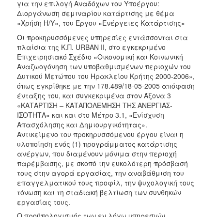
για την επιλογή Αναδόχων του Υποέργου:
2018
Διοργάνωση σεμιναρίου κατάρτισης με θέμα
«Χρήση Η/Υ», του Έργου «Ενέργειες Κατάρτισης»
2017
Οι προκηρυσσόμενες υπηρεσίες εντάσσονται στα
2016
πλαίσια της Κ.Π. URBAN II, στο εγκεκριμένο
2015
Επιχειρησιακό Σχέδιο «Οικονομική και Κοινωνική
Αναζωογόνηση των υποβαθμισμένων περιοχών του
2013
Δυτικού Μετώπου του Ηρακλείου Κρήτης 2000-2006»,
όπως εγκρίθηκε με την 178.489/18-05-2005 απόφαση
ένταξης του, και συγκεκριμένα στον Άξονα 3
«ΚΑΤΑΡΤΙΣΗ – ΚΑΤΑΠΟΛΕΜΗΣΗ ΤΗΣ ΑΝΕΡΓΙΑΣ-
ΙΣΟΤΗΤΑ» και και στο Μέτρο 3.1, «Ενίσχυση
Ο
ΤΟΠΟΣ
Απασχόλησης και Δημιουργικότητας».
ΜΑΣ
Αντικείμενο του προκηρυσσόμενου έργου είναι η
υλοποίηση ενός (1) προγράμματος κατάρτισης
ΠΟΛΙΤΙΣΜΟΣ
ανέργων, που διαμένουν μόνιμα στην περιοχή
παρέμβασης, με σκοπό την ευκολότερη πρόσβασή
τους στην αγορά εργασίας, την αναβάθμιση του
ΑΝΘΕΚΤΙΚΗ
ΠΟΛΗ
επαγγελματικού τους προφίλ, την ψυχολογική τους
τόνωση και τη σταδιακή βελτίωση των συνθηκών
εργασίας τους.
Ο προϋπολογισμός των εν λόγω υπηρεσιών