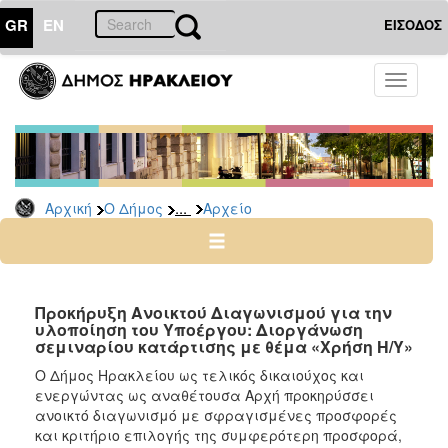
GR
EN
ΕΙΣΟΔΟΣ
Ο
Toggle
ΔΗΜΟΣ
navigati
Διακηρύξεις
-
Δημοπρασίες
Αρχείο
...
Αρχική
Ο Δήμος
Αρχείο
2026
2025
2024
Προκήρυξη Ανοικτού Διαγωνισμού για την
2023
υλοποίηση του Υποέργου: Διοργάνωση
σεμιναρίου κατάρτισης με θέμα «Χρήση Η/Υ»
2022
Ο Δήμος Ηρακλείου ως τελικός δικαιούχος και
2021
ενεργώντας ως αναθέτουσα Αρχή προκηρύσσει
2020
ανοικτό διαγωνισμό με σφραγισμένες προσφορές
και κριτήριο επιλογής της συμφερότερη προσφορά,
2019