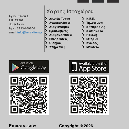
Χάρτης Ιστοχώρου
Αγίου Τίτου 1,
Δελτία Τύπου
Κ.Ε.Π.
Τ.Κ. 71202,
Ανακοινώσεις
Τηλέφωνα
Ηράκλειο
Διαγωνισμοί
e-Υπηρεσίες
Τηλ.: 2813-409000
Προσλήψεις
e-Αιτήματα
email:
info@heraklion.gr
Διαβουλεύσεις
Η Πόλη
Εκδηλώσεις
Ιστορία
Ο Δήμος
Κνωσός
Υπηρεσίες
Μουσεία
Επικοινωνία
Copyright © 2026