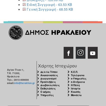
Ειδική Συγγραφή - 63.53 KB
Γενική Συγγραφή - 68.55 KB
Χάρτης Ιστοχώρου
Αγίου Τίτου 1,
Δελτία Τύπου
Κ.Ε.Π.
Τ.Κ. 71202,
Ανακοινώσεις
Τηλέφωνα
Ηράκλειο
Διαγωνισμοί
e-Υπηρεσίες
Τηλ.: 2813-409000
Προσλήψεις
e-Αιτήματα
email:
info@heraklion.gr
Διαβουλεύσεις
Η Πόλη
Εκδηλώσεις
Ιστορία
Ο Δήμος
Κνωσός
Υπηρεσίες
Μουσεία