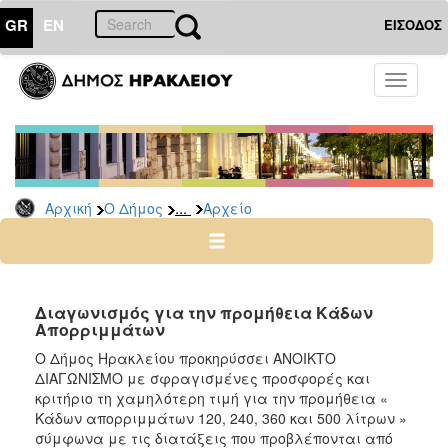
GR
EN
ΕΙΣΟΔΟΣ
Ο
Toggle
ΔΗΜΟΣ
navigati
Διακηρύξεις
-
Δημοπρασίες
Αρχείο
...
Αρχική
Ο Δήμος
Αρχείο
2026
2025
2024
Διαγωνισμός για την προμήθεια Κάδων
2023
Απορριμμάτων
2022
Ο Δήμος Ηρακλείου προκηρύσσει ΑΝΟΙΚΤΟ
ΔΙΑΓΩΝΙΣΜΟ με σφραγισμένες προσφορές και
2021
κριτήριο τη χαμηλότερη τιμή για την προμήθεια «
2020
Κάδων απορριμμάτων 120, 240, 360 και 500 λίτρων »
σύμφωνα με τις διατάξεις που προβλέπονται από
2019