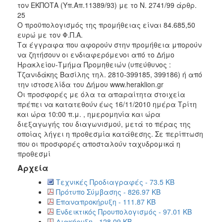
τον ΕΚΠΟΤΑ (Υπ.Απ.11389/93) με το Ν. 2741/99 άρθρ.
2018
25
Ο προϋπολογισμός της προμήθειας είναι 84.685,50
2017
ευρώ με τον Φ.Π.Α.
2016
Τα έγγραφα που αφορούν στην προμήθεια μπορούν
να ζητήσουν οι ενδιαφερόμενοι από το Δήμο
2015
Ηρακλείου-Τμήμα Προμηθειών (υπεύθυνος :
2013
Τζανιδάκης Βασίλης τηλ. 2810-399185, 399186) ή από
την ιστοσελίδα του Δήμου www.heraklion.gr
Οι προσφορές με όλα τα απαραίτητα στοιχεία
πρέπει να κατατεθούν έως 16/11/2010 ημέρα Τρίτη
και ώρα 10:00 π.μ. , ημερομηνία και ώρα
Ο
διεξαγωγής του διαγωνισμού, μετά το πέρας της
ΤΟΠΟΣ
οποίας λήγει η προθεσμία κατάθεσης. Σε περίπτωση
ΜΑΣ
που οι προσφορές αποσταλούν ταχυδρομικά η
προθεσμί
ΠΟΛΙΤΙΣΜΟΣ
Αρχεία
ΑΝΘΕΚΤΙΚΗ
Τεχνικές Προδιαγραφές - 73.5 KB
ΠΟΛΗ
Πρότυπο Σύμβασης - 826.97 KB
Επαναπροκήρυξη - 111.87 KB
Ενδεικτικός Προυπολογισμός - 97.01 KB
Διακήρυξη - 128.09 KB