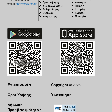
Τηλ.: 2813-409000
Προσλήψεις
e-Αιτήματα
email:
info@heraklion.gr
Διαβουλεύσεις
Η Πόλη
Εκδηλώσεις
Ιστορία
Ο Δήμος
Κνωσός
Υπηρεσίες
Μουσεία
Επικοινωνία
Copyright © 2026
Όροι Χρήσης
Υλοποίηση
Δήλωση
Προσβασιμότητας