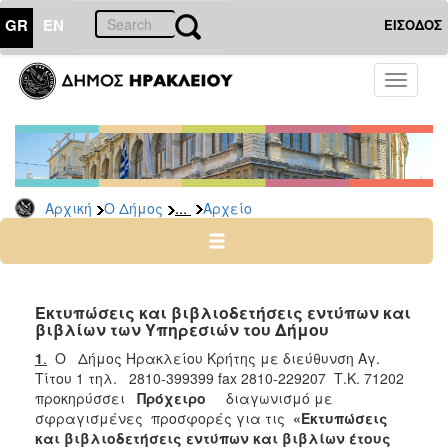
GR
EN
ΕΙΣΟΔΟΣ
Ο
Toggle
ΔΗΜΟΣ
navigati
Διακηρύξεις
-
Δημοπρασίες
Αρχείο
...
Αρχική
Ο Δήμος
Αρχείο
2026
2025
2024
Εκτυπώσεις και βιβλιοδετήσεις εντύπων και
2023
βιβλίων των Υπηρεσιών του Δήμου
2022
1
.
Ο Δήμος Ηρακλείου Κρήτης με διεύθυνση Αγ.
Τίτου 1 τηλ. 2810-399399 fax 2810-229207 Τ.Κ. 71202
2021
προκηρύσσει
Πρόχειρο
διαγωνισμό με
2020
σφραγισμένες προσφορές για τις
«Εκτυπώσεις
και βιβλιοδετήσεις εντύπων και βιβλίων έτους
2019