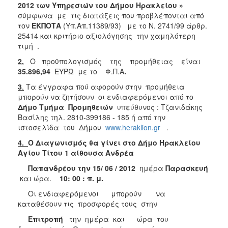
2012 των Υπηρεσιών του Δήμου Ηρακλείου »
2018
σύμφωνα με τις διατάξεις που προβλέπονται από
τον
ΕΚΠΟΤΑ
(Υπ.Απ.11389/93) με το Ν. 2741/99 άρθρ.
2017
25414 και κριτήριο αξιολόγησης την χαμηλότερη
2016
τιμή .
2015
2.
Ο προϋπολογισμός της προμήθειας είναι
35.896,94
ΕΥΡΩ με το Φ.Π.Α
.
2013
3
.
Τα έγγραφα πού αφορούν στην προμήθεια
μπορούν να ζητήσουν οι ενδιαφερόμενοι από το
Δήμο Τμήμα Προμηθειών
υπεύθυνος : Τζανιδάκης
Βασίλης τηλ. 2810-399186 - 185 ή από την
Ο
ιστοσελίδα του Δήμου
www.heraklion.gr
.
ΤΟΠΟΣ
ΜΑΣ
4.
Ο Διαγωνισμός θα γίνει στο Δήμο Ηρακλείου
Αγίου Τίτου 1 αίθουσα Ανδρέα
ΠΟΛΙΤΙΣΜΟΣ
Παπανδρέου την 15/ 06 / 2012
ημέρα
Παρασκευή
και ώρα.
10: 00 : π. μ.
ΑΝΘΕΚΤΙΚΗ
ΠΟΛΗ
Οι ενδιαφερόμενοι μπορούν να
καταθέσουν τις προσφορές τους στην
Επιτροπή
την ημέρα και ώρα του