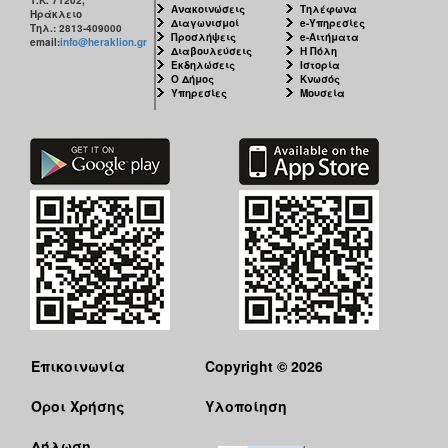
Ανακοινώσεις
Τηλέφωνα
Ηράκλειο
Διαγωνισμοί
e-Υπηρεσίες
Τηλ.: 2813-409000
Προσλήψεις
e-Αιτήματα
email:
info@heraklion.gr
Διαβουλεύσεις
Η Πόλη
Εκδηλώσεις
Ιστορία
Ο Δήμος
Κνωσός
Υπηρεσίες
Μουσεία
Επικοινωνία
Copyright © 2026
Όροι Χρήσης
Υλοποίηση
Δήλωση