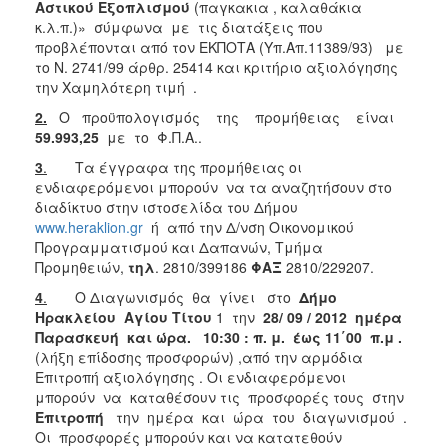
Αστικού Εξοπλισμού
(παγκακια , καλαθάκια
2018
κ.λ.π.)» σύμφωνα με τις διατάξεις που
προβλέπονται από τον ΕΚΠΟΤΑ (Υπ.Απ.11389/93) με
2017
το Ν. 2741/99 άρθρ. 25414 και κριτήριο αξιολόγησης
2016
την Χαμηλότερη τιμή .
2015
2.
Ο προϋπολογισμός της προμήθειας είναι
59.993,25
με το Φ.Π.Α..
2013
3
.
Τα έγγραφα της προμήθειας οι
ενδιαφερόμενοι μπορούν να τα αναζητήσουν στο
διαδίκτυο στην ιστοσελίδα του Δήμου
www.heraklion.gr
ή από την Δ/νση Οικονομικού
Ο
Προγραμματισμού και Δαπανών, Τμήμα
ΤΟΠΟΣ
Προμηθειών,
τηλ
. 2810/399186
ΦΑΞ
2810/229207.
ΜΑΣ
4
.
Ο Διαγωνισμός θα γίνει στο
Δήμο
ΠΟΛΙΤΙΣΜΟΣ
Ηρακλείου Αγίου Τίτου
1 την
28/ 09 / 2012 ημέρα
Παρασκευή και ώρα. 10:30 : π. μ.
έως 11΄00
π.μ .
(λήξη επίδοσης προσφορών)
,από την αρμόδια
ΑΝΘΕΚΤΙΚΗ
ΠΟΛΗ
Επιτροπή αξιολόγησης . Οι ενδιαφερόμενοι
μπορούν να καταθέσουν τις προσφορές τους στην
Επιτροπή
την ημέρα και ώρα του διαγωνισμού .
Οι προσφορές μπορούν και να κατατεθούν