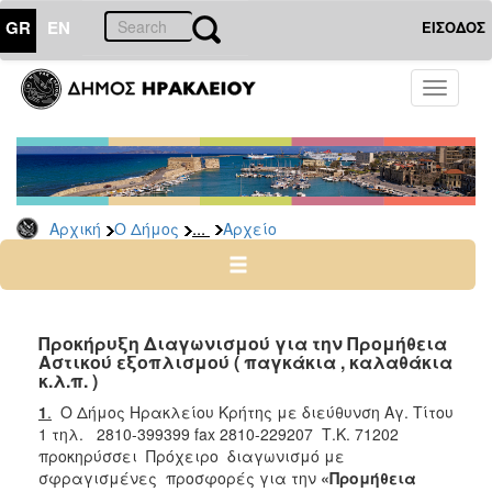
GR
EN
ΕΙΣΟΔΟΣ
Ο
Toggle
ΔΗΜΟΣ
navigati
Διακηρύξεις
-
Δημοπρασίες
Αρχείο
...
Αρχική
Ο Δήμος
Αρχείο
2026
2025
2024
Προκήρυξη Διαγωνισμού για την Προμήθεια
2023
Αστικού εξοπλισμού ( παγκάκια , καλαθάκια
κ.λ.π. )
2022
1
.
Ο Δήμος Ηρακλείου Κρήτης με διεύθυνση Αγ. Τίτου
2021
1 τηλ. 2810-399399 fax 2810-229207 Τ.Κ. 71202
2020
προκηρύσσει Πρόχειρο διαγωνισμό με
σφραγισμένες προσφορές για την
«Προμήθεια
2019