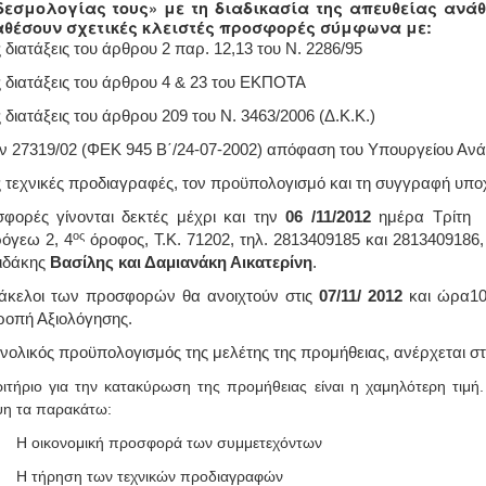
δεσμολογίας τους» με τη διαδικασία της απευθείας ανάθ
αθέσουν σχετικές κλειστές προσφορές σύμφωνα με:
ς διατάξεις του άρθρου 2 παρ. 12,13 του Ν. 2286/95
ις διατάξεις του άρθρου 4 & 23 του ΕΚΠΟΤΑ
ς διατάξεις του άρθρου 209 του Ν. 3463/2006 (Δ.Κ.Κ.)
ην 27319/02 (ΦΕΚ 945 Β΄/24-07-2002) απόφαση του Υπουργείου Ανά
ις τεχνικές προδιαγραφές, τον προϋπολογισμό και τη συγγραφή υπ
φορές γίνονται δεκτές μέχρι και την
06 /11/2012
ημέρα Τρίτη
ος
όγεω 2, 4
όροφος, Τ.Κ. 71202, τηλ. 2813409185 και 2813409186, 
ιδάκης
Βασίλης και Δαμιανάκη Αικατερίνη
.
άκελοι των προσφορών θα ανοιχτούν στις
07/11/ 2012
και ώρα10
ροπή Αξιολόγησης.
νολικός προϋπολογισμός της μελέτης της προμήθειας, ανέρχεται 
ριτήριο για την κατακύρωση της προμήθειας είναι η χαμηλότερη τιμ
η τα παρακάτω:
Η οικονομική προσφορά των συμμετεχόντων
Η τήρηση των τεχνικών προδιαγραφών