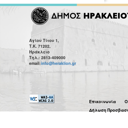
Αγίου Τίτου 1,
Τ.Κ. 71202,
Ηράκλειο
Τηλ.: 2813-409000
email:
info@heraklion.gr
Επικοινωνία
Ό
Δήλωση Προσβασ