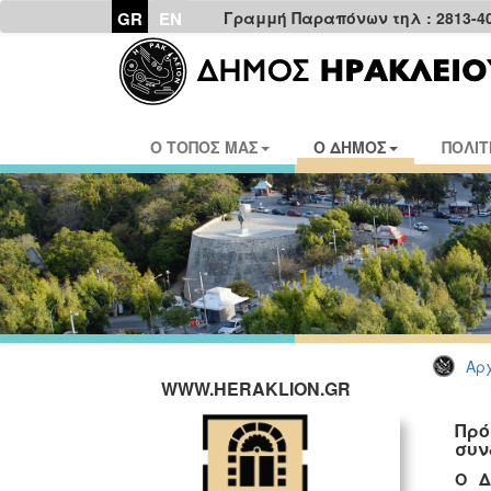
GR
EN
Γραμμή Παραπόνων τηλ : 2813-4
Ο ΤΟΠΟΣ ΜΑΣ
Ο ΔΗΜΟΣ
ΠΟΛΙΤ
Αρχ
WWW.HERAKLION.GR
Πρό
συν
Ο Δ