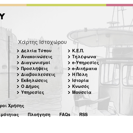
Χάρτης Ιστοχώρου
Δελτία Τύπου
Κ.Ε.Π.
Ανακοινώσεις
Τηλέφωνα
Διαγωνισμοί
e-Υπηρεσίες
Προσλήψεις
e-Αιτήματα
Διαβουλεύσεις
Η Πόλη
Εκδηλώσεις
Ιστορία
Ο Δήμος
Κνωσός
Υπηρεσίες
Μουσεία
ροι Χρήσης
ιμότητας
Πλοήγηση
FAQs
RSS