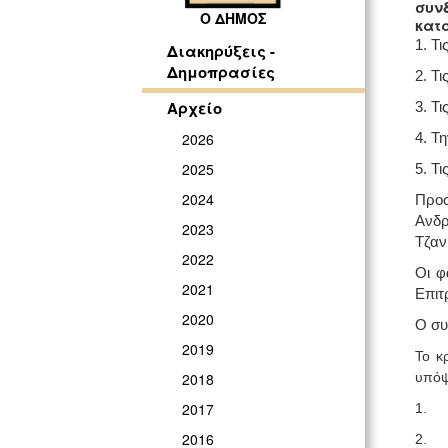
συν
Ο ΔΗΜΟΣ
κατ
1. Τι
Διακηρύξεις -
Δημοπρασίες
2. Τ
Αρχείο
3. Τι
2026
4. Τ
2025
5. Τ
2024
Προσ
Ανδρ
2023
Τζαν
2022
Οι φ
2021
Επιτ
2020
Ο συ
2019
Το κ
υπόψ
2018
2017
1.
2016
2.