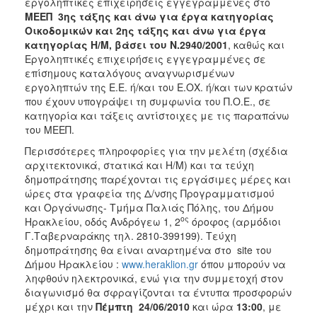
εργοληπτικές επιχειρήσεις εγγεγραμμένες στο
ΜΕΕΠ 3ης τάξης και άνω για έργα κατηγορίας
Οικοδομικών και 2ης τάξης και άνω για έργα
κατηγορίας Η/Μ, βάσει του Ν.2940/2001
, καθώς και
Εργοληπτικές επιχειρήσεις εγγεγραμμένες σε
επίσημους καταλόγους αναγνωρισμένων
εργοληπτών της Ε.Ε. ή/και του Ε.ΟΧ. ή/και των κρατών
που έχουν υπογράψει τη συμφωνία του Π.Ο.Ε., σε
κατηγορία και τάξεις αντίστοιχες με τις παραπάνω
του ΜΕΕΠ.
Περισσότερες πληροφορίες για την μελέτη (σχέδια
αρχιτεκτονικά, στατικά και Η/Μ) και τα τεύχη
δημοπράτησης παρέχονται τις εργάσιμες μέρες και
ώρες στα γραφεία της Δ/νσης Προγραμματισμού
και Οργάνωσης- Τμήμα Παλιάς Πόλης, του Δήμου
ος
Ηρακλείου, οδός Ανδρόγεω 1, 2
όροφος (αρμόδιοι
Γ.Ταβερναράκης τηλ. 2810-399199). Τεύχη
δημοπράτησης θα είναι αναρτημένα στο site του
Δήμου Ηρακλείου :
www.heraklion.gr
όπου μπορούν να
ληφθούν ηλεκτρονικά, ενώ για την συμμετοχή στον
διαγωνισμό θα σφραγίζονται τα έντυπα προσφορών
μέχρι και την
Πέμπτη
24
/06/2010
και ώρα
13:00
, με