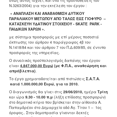
όπως αυτός ισχύει, και υπό τις προϋποθέσεις του
Ν.3263/2004) για την εκτέλεση του έργου :
2018
« ΑΝΑΠΛΑΣΗ ΚΑΙ ΑΝΑΒΑΘΜΙΣΗ ΔΥΤΙΚΟΥ
2017
ΠΑΡΑΛΙΑΚΟΥ ΜΕΤΩΠΟΥ ΑΠΟ ΤΑΛΩΣ ΕΩΣ ΓΙΟΦΥΡΟ –
2016
ΚΑΤΑΣΚΕΥΗ ΥΔΑΤΙΝΟΥ ΣΤΟΙΧΕΙΟΥ - SKATE PARK -
ΠΑΙΔΙΚΩΝ ΧΑΡΩΝ ».
2015
με σύστημα προσφοράς με επί μέρους ποσοστά
2013
έκπτωσης του άρθρου 4 παράγραφος 4β του
Ν.1418/84 και του άρθρου 7 του Π.Δ.609/85, σε έντυπο
προσφοράς της υπηρεσίας.
Ο συνολικός προϋπολογισμός δαπάνης του έργου
Ο
είναι
4.847.000,00 Ευρώ
(με Φ.Π.Α., αναθεώρηση και
ΤΟΠΟΣ
απρόβλεπτα)
.
ΜΑΣ
Το έργο χρηματοδοτείται από πιστώσεις
Σ.Α.Τ.Α.
ΠΟΛΙΤΙΣΜΟΣ
κατά 1.000.000,00 Ευρώ, για το 2010.
Ο διαγωνισμός θα γίνει στις
29/06/2010,
ημέρα
Τρίτη
ΑΝΘΕΚΤΙΚΗ
και ώρα
9.30 - 10.00 π.μ
(λήξη επίδοσης προσφορών)
ΠΟΛΗ
στο δημοτικό κτίριο που βρίσκεται στην αίθουσα Α.
Παπαμδρέου στο Δημαρχείο οδό Αγ. Τίτου 1 – 1ος
όροφος.. Στην δημοπρασία γίνονται δεκτές