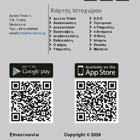
Χάρτης Ιστοχώρου
Αγίου Τίτου 1,
Δελτία Τύπου
Κ.Ε.Π.
Τ.Κ. 71202,
Ανακοινώσεις
Τηλέφωνα
Ηράκλειο
Διαγωνισμοί
e-Υπηρεσίες
Τηλ.: 2813-409000
Προσλήψεις
e-Αιτήματα
email:
info@heraklion.gr
Διαβουλεύσεις
Η Πόλη
Εκδηλώσεις
Ιστορία
Ο Δήμος
Κνωσός
Υπηρεσίες
Μουσεία
Επικοινωνία
Copyright © 2026