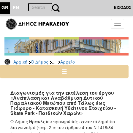
GR
EN
ΕΙΣΟΔΟΣ
Ο
Toggle
ΔΗΜΟΣ
navigati
Διακηρύξεις
-
Δημοπρασίες
Αρχείο
...
Αρχική
Ο Δήμος
Αρχείο
2026
2025
2024
Διαγωνισμός για την εκτέλεση του έργου
2023
«Ανάπλαση και Αναβάθμιση Δυτικού
Παραλιακού Μετώπου από Τάλως έως
2022
Γιόφυρο - Κατασκευή Υδάτινου Στοιχείου -
Skate Park - Παιδικών Χαρών»
2021
Ο Δήμος Ηρακλείου προκηρύσσει ανοικτό δημόσιο
2020
διαγωνισμό (παρ. 2.α του άρθρου 4 του Ν.1418/84
2019