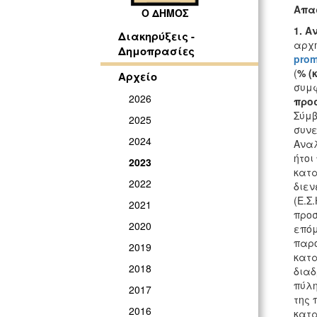
Απασ
Ο ΔΗΜΟΣ
1. Α
Διακηρύξεις -
αρχή
Δημοπρασίες
pro
(
% (
Αρχείο
συμφ
2026
προ
Σύμβ
2025
συνε
2024
Αναλ
ήτοι
2023
κατα
2022
διεν
(Ε.Σ
2021
προσ
2020
επόμ
παρο
2019
κατα
2018
διαδ
πύλη
2017
της 
2016
κατα