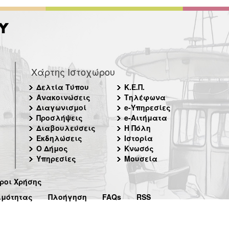
Χάρτης Ιστοχώρου
Δελτία Τύπου
Κ.Ε.Π.
Ανακοινώσεις
Τηλέφωνα
Διαγωνισμοί
e-Υπηρεσίες
Προσλήψεις
e-Αιτήματα
Διαβουλεύσεις
Η Πόλη
Εκδηλώσεις
Ιστορία
Ο Δήμος
Κνωσός
Υπηρεσίες
Μουσεία
ροι Χρήσης
ιμότητας
Πλοήγηση
FAQs
RSS