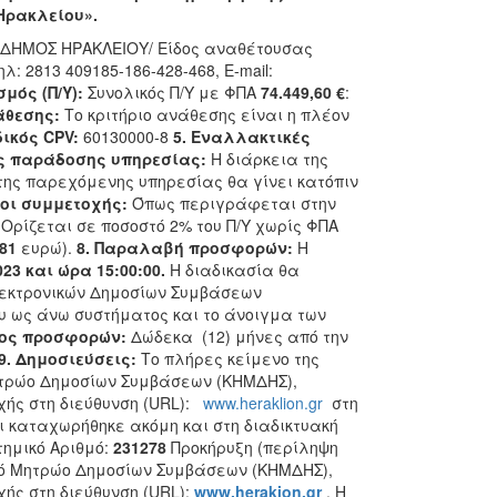
Ηρακλείου».
 ΔΗΜΟΣ ΗΡΑΚΛΕΙΟΥ/ Είδος αναθέτουσας
ηλ: 2813 409185-186-428-468, E-mail:
μός (Π/Υ):
Συνολικός Π/Υ με ΦΠΑ
74.449,60 €
:
άθεσης:
Το κριτήριο ανάθεσης είναι η πλέον
δικός CPV:
60130000-8
5. Εναλλακτικές
 παράδοσης υπηρεσίας:
Η διάρκεια της
της παρεχόμενης υπηρεσίας θα γίνει κατόπιν
νοι συμμετοχής:
Όπως περιγράφεται στην
 Ορίζεται σε ποσοστό 2% του Π/Υ χωρίς ΦΠΑ
,81
ευρώ).
8. Παραλαβή προσφορών:
Η
023
και ώρα
15:00:00.
Η διαδικασία θα
λεκτρονικών Δημοσίων Συμβάσεων
 του ως άνω συστήματος και το άνοιγμα των
ύος προσφορών:
Δώδεκα (12) μήνες από την
9. Δημοσιεύσεις:
Το πλήρες κείμενο της
ητρώο Δημοσίων Συμβάσεων (ΚΗΜΔΗΣ),
χής στη διεύθυνση (URL):
www.heraklion.gr
στη
 καταχωρήθηκε ακόμη και στη διαδικτυακή
τημικό Αριθμό:
231278
Προκήρυξη (περίληψη
κό Μητρώο Δημοσίων Συμβάσεων (ΚΗΜΔΗΣ),
ής στη διεύθυνση (URL):
www.
herakion
.gr
. Η