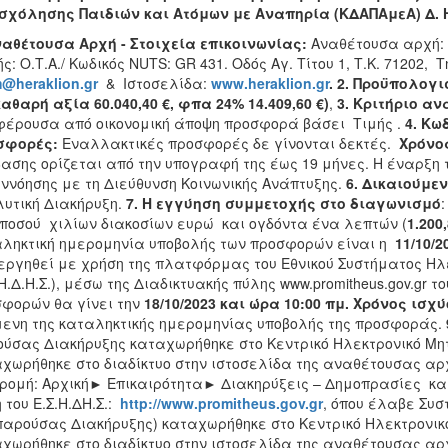
χόλησης Παιδιών και Ατόμων με Αναπηρία (ΚΔΑΠΑμεΑ) Δ. 
ναθέτουσα Αρχή - Στοιχεία επικοινωνίας:
Αναθέτουσα αρχή:
ς: Ο.Τ.Α./ Κωδικός NUTS: GR 431. Οδός Αγ. Τίτου 1, Τ.Κ. 71202, Τ
m
@
heraklion
.
gr
& Ιστοσελίδα:
www
.
heraklion
.
gr
. 2.
Προϋπολογισ
καθαρή αξία 60.040,40 €, φπα 24% 14.409,60 €)
,
3. Κριτήριο αν
έρουσα από οικονομική άποψη προσφορά βάσει Τιμής .
4. Κω
σφορές:
Εναλλακτικές προσφορές δε γίνονται δεκτές.
Χρόνος
ασης ορίζεται από την υπογραφή της έως 19 μήνες. Η έναρξη 
ννόησης με τη Διεύθυνση Κοινωνικής Ανάπτυξης.
6. Δικαιούμε
υτική Διακήρυξη.
7.
Η εγγύηση συμμετοχής στο διαγωνισμό
:
 ποσού χιλίων διακοσίων ευρώ και ογδόντα ένα λεπτών (
1.200
ληκτική ημερομηνία υποβολής των προσφορών είναι η
11/10/2
εργηθεί με χρήση της πλατφόρμας του Εθνικού Συστήματος Η
.Η.Δ.Η.Σ.), μέσω της Διαδικτυακής πύλης www.promitheus.gov.gr
φορών θα γίνει την
18/10/2023 και ώρα 10:00
πμ
.
Χρόνος ισχ
ενη της καταληκτικής ημερομηνίας υποβολής της προσφοράς.
ύσας Διακήρυξης καταχωρήθηκε στο Κεντρικό Ηλεκτρονικό Μ
χωρήθηκε στο διαδίκτυο στην ιστοσελίδα της αναθέτουσας αρ
ρομή: Αρχική► Επικαιρότητα► Διακηρύξεις – Δημοπρασίες
και
 του Ε.Σ.Η.ΔΗ.Σ.:
http
://
www
.
promitheus
.
gov
.
gr
, όπου έλαβε Συσ
παρούσας Διακήρυξης) καταχωρήθηκε στο Κεντρικό Ηλεκτρονι
χωρήθηκε στο διαδίκτυο στην ιστοσελίδα της αναθέτουσας αρχ