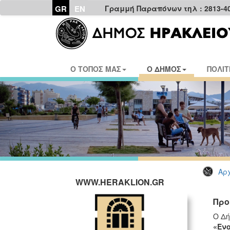
GR
EN
Γραμμή Παραπόνων τηλ : 2813-4
Ο ΤΟΠΟΣ ΜΑΣ
Ο ΔΗΜΟΣ
ΠΟΛΙΤ
Αρχ
WWW.HERAKLION.GR
Προ
Ο Δή
«Ενο