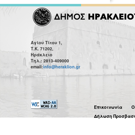
Αγίου Τίτου 1,
Τ.Κ. 71202,
Ηράκλειο
Τηλ.: 2813-409000
email:
info@heraklion.gr
Επικοινωνία
Ό
Δήλωση Προσβασ