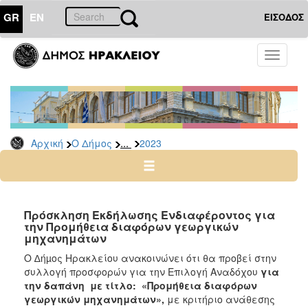
GR
EN
ΕΙΣΟΔΟΣ
Ο
Toggle
ΔΗΜΟΣ
navigati
Διακηρύξεις
-
Δημοπρασίες
Αρχείο
...
Αρχική
Ο Δήμος
2023
2026
2025
2024
Πρόσκληση Εκδήλωσης Ενδιαφέροντος για
2023
την Προμήθεια διαφόρων γεωργικών
μηχανημάτων
2022
Ο ∆ήµος Ηρακλείου ανακοινώνει ότι θα προβεί στην
2021
συλλογή προσφορών για την Επιλογή Αναδόχου
για
2020
την δαπάνη με τίτλο: «Προμήθεια διαφόρων
γεωργικών μηχανημάτων»
,
με κριτήριο ανάθεσης
2019