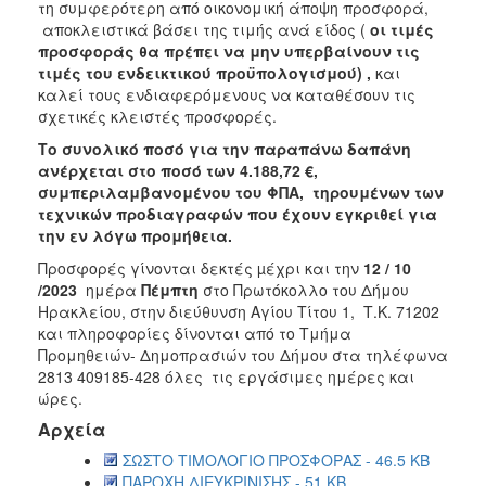
τη συμφερότερη από οικονομική άποψη προσφορά,
2018
αποκλειστικά βάσει της τιμής ανά είδος (
οι τιμές
προσφοράς θα πρέπει να μην υπερβαίνουν τις
2017
τιμές του ενδεικτικού προϋπολογισμού) ,
και
2016
καλεί τους ενδιαφερόμενους να καταθέσουν τις
σχετικές κλειστές προσφορές.
2015
Το συνολικό ποσό για την παραπάνω δαπάνη
2013
ανέρχεται στο ποσό των 4.188,72 €,
συμπεριλαμβανομένου του ΦΠΑ, τηρουμένων των
τεχνικών προδιαγραφών που έχουν εγκριθεί για
την εν λόγω προμήθεια.
Ο
Προσφορές γίνονται δεκτές µέχρι και την
12 / 10
ΤΟΠΟΣ
/2023
ημέρα
Πέμπτη
στο Πρωτόκολλο
του Δήμου
ΜΑΣ
Ηρακλείου, στην διεύθυνση Αγίου Τίτου 1, Τ.Κ. 71202
και πληροφορίες δίνονται από το Τμήμα
ΠΟΛΙΤΙΣΜΟΣ
Προμηθειών- Δημοπρασιών του Δήμου στα τηλέφωνα
2813 409185-428 όλες τις εργάσιμες ημέρες και
ΑΝΘΕΚΤΙΚΗ
ώρες.
ΠΟΛΗ
Αρχεία
ΣΩΣΤΟ ΤΙΜΟΛΟΓΙΟ ΠΡΟΣΦΟΡΑΣ - 46.5 KB
ΠΑΡΟΧΗ ΔΙΕΥΚΡΙΝΙΣΗΣ - 51 KB