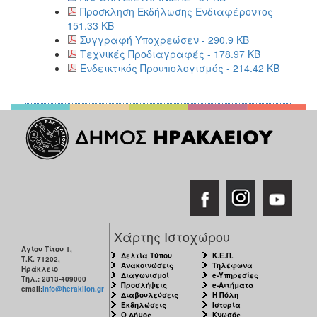
Προσκληση Εκδήλωσης Ενδιαφέροντος -
151.33 KB
Συγγραφή Υποχρεώσεν - 290.9 KB
Τεχνικές Προδιαγραφές - 178.97 KB
Ενδεικτικός Προυπολογισμός - 214.42 KB
Χάρτης Ιστοχώρου
Αγίου Τίτου 1,
Δελτία Τύπου
Κ.Ε.Π.
Τ.Κ. 71202,
Ανακοινώσεις
Τηλέφωνα
Ηράκλειο
Διαγωνισμοί
e-Υπηρεσίες
Τηλ.: 2813-409000
Προσλήψεις
e-Αιτήματα
email:
info@heraklion.gr
Διαβουλεύσεις
Η Πόλη
Εκδηλώσεις
Ιστορία
Ο Δήμος
Κνωσός