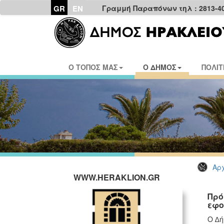
GR
EN
Γραμμή Παραπόνων τηλ : 2813-4
Ο ΤΟΠΟΣ ΜΑΣ
Ο ΔΗΜΟΣ
ΠΟΛΙΤ
Αρχ
WWW.HERAKLION.GR
Πρό
εφο
Ο ∆ή