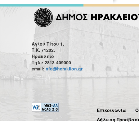
Αγίου Τίτου 1,
Τ.Κ. 71202,
Ηράκλειο
Τηλ.: 2813-409000
email:
info@heraklion.gr
Επικοινωνία
Ό
Δήλωση Προσβασ