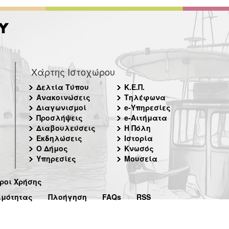
Χάρτης Ιστοχώρου
Δελτία Τύπου
Κ.Ε.Π.
Ανακοινώσεις
Τηλέφωνα
Διαγωνισμοί
e-Υπηρεσίες
Προσλήψεις
e-Αιτήματα
Διαβουλεύσεις
Η Πόλη
Εκδηλώσεις
Ιστορία
Ο Δήμος
Κνωσός
Υπηρεσίες
Μουσεία
ροι Χρήσης
ιμότητας
Πλοήγηση
FAQs
RSS