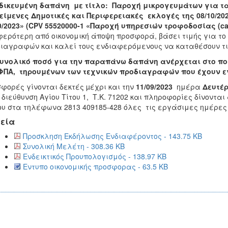
ιδικευμένη δαπάνη με τίτλο:
Παροχή μικρογευμάτων για τα
είμενες Δημοτικές και Περιφερειακές εκλογές της 08/10/20
0/2023»
(
CPV 55520000-1 «Παροχή υπηρεσιών τροφοδοσίας (
ca
ερότερη από οικονομική άποψη προσφορά, βάσει τιμής για το
ιαγραφών και καλεί τους ενδιαφερόμενους να καταθέσουν τι
υνολικό ποσό για την παραπάνω δαπάνη ανέρχεται στο πο
ΦΠΑ, τηρουμένων των τεχνικών προδιαγραφών που έχουν εγ
φορές γίνονται δεκτές µέχρι και την
11/09/2023
ημέρα
Δευτέ
 διεύθυνση Αγίου Τίτου 1, Τ.Κ. 71202 και πληροφορίες δίνοντ
υ στα τηλέφωνα 2813 409185-428 όλες τις εργάσιμες ημέρες 
εία
Προσκληση Εκδήλωσης Ενδιαφέροντος - 143.75 KB
Συνολική Μελέτη - 308.36 KB
Ενδεικτικός Προυπολογισμός - 138.97 KB
Εντυπο οικονομικής προσφορας - 63.5 KB