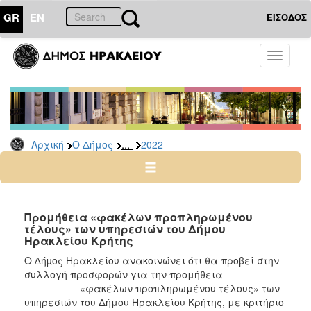
GR
EN
ΕΙΣΟΔΟΣ
Ο
Toggle
ΔΗΜΟΣ
navigati
Διακηρύξεις
-
Δημοπρασίες
Αρχείο
...
Αρχική
Ο Δήμος
2022
2026
2025
2024
Προμήθεια «φακέλων προπληρωμένου
2023
τέλους» των υπηρεσιών του Δήμου
Ηρακλείου Κρήτης
2022
Ο ∆ήµος Ηρακλείου ανακοινώνει ότι θα προβεί στην
2021
συλλογή προσφορών για την προμήθεια
2020
«φακέλων προπληρωμένου τέλους» των
υπηρεσιών του Δήμου Ηρακλείου Κρήτης, με κριτήριο
2019