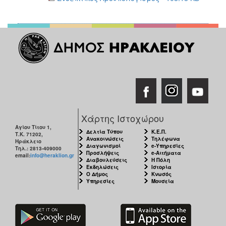
Χάρτης Ιστοχώρου
Αγίου Τίτου 1,
Δελτία Τύπου
Κ.Ε.Π.
Τ.Κ. 71202,
Ανακοινώσεις
Τηλέφωνα
Ηράκλειο
Διαγωνισμοί
e-Υπηρεσίες
Τηλ.: 2813-409000
Προσλήψεις
e-Αιτήματα
email:
info@heraklion.gr
Διαβουλεύσεις
Η Πόλη
Εκδηλώσεις
Ιστορία
Ο Δήμος
Κνωσός
Υπηρεσίες
Μουσεία