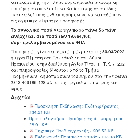
κατακύρωσης την πλέον συμφέρουσα οικονομική
2018
προσφορά αποκλειστικά βάσει τιμής ανά είδος
και καλεί τους ενδιαφερόμενους να καταθέσουν
2017
τις σχετικές κλειστές προσφορές
2016
Το συνολικό ποσό για την παραπάνω δαπάνη
2015
ανέρχεται στο ποσό των 19.664,40€,
συμπεριλαμβανομένου του ΦΠΑ
2013
Προσφορές γίνονται δεκτές µέχρι και τις
30/03/2022
ημέρα
Πέμπτη
στο Πρωτόκολλο
του Δήμου
Ηρακλείου, στην διεύθυνση Αγίου Τίτου 1, Τ.Κ. 71202
και πληροφορίες δίνονται από το Τμήμα
Ο
Προμηθειών- Δημοπρασιών του Δήμου στα τηλέφωνα
ΤΟΠΟΣ
2813 409185-428 όλες τις εργάσιμες ημέρες και
ΜΑΣ
ώρες.
Αρχεία
ΠΟΛΙΤΙΣΜΟΣ
Προσκληση Εκδήλωσης Ενδιαφέροντος -
ΑΝΘΕΚΤΙΚΗ
334.51 KB
ΠΟΛΗ
Προυπολογισμός Προσφοράς σε μορφή doc -
28.01 KB
Τεχνικές Προδιαγραφές - 202.53 KB
Ενδεικτικός Προυπολογισμός - 108.18 KB