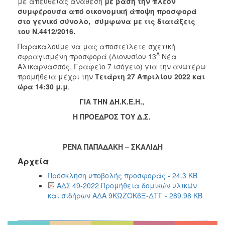
με απευθείας ανάθεση
με βάση την πλέον
συμφέρουσα από οικονομική άποψη προσφορά
στο γενικό σύνολο, σύμφωνα με τις διατάξεις
του Ν.4412/2016.
Παρακαλούμε να μας αποστείλετε σχετική
Α
σφραγισμένη προσφορά (Διονυσίου 13
Νέα
Αλικαρνασσός, Γραφείο 7 ισόγειο) για την ανωτέρω
προμήθεια μέχρι την
Τετάρτη 27
Απριλίου 2022 και
ώρα 14:30 μ.μ
.
ΓΙΑ ΤΗΝ ΔΗ.Κ.Ε.Η.,
Η ΠΡΟΕΔΡΟΣ ΤΟΥ Δ.Σ.
ΡΕΝΑ ΠΑΠΑΔΑΚΗ – ΣΚΑΛΙΔΗ
Αρχεία
Πρόσκληση υποβολής προσφοράς - 24.3 KB
ΑΔΣ 49-2022 Προμήθεια δομικών υλικών
και σιδήρων ΑΔΑ 9ΚΩΖΟΚ6Ξ-ΔΤΓ - 289.98 KB