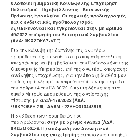
υλοποιεί η Δημοτική Κοινωφελής Επιχείρηση
2018
Πολιτισμού - Περιβάλλοντος - Κοινωνικής
Πρόνοιας Ηρακλείου
. Οι τεχνικές προδιαγραφές
2017
και ο ενδεικτικός προϋπολογισμός
2016
εξειδικεύονται και εγκρίνονται στην με αριθμό
49/2022 απόφαση του Διοικητικού Συμβουλίου
2015
(ΑΔΑ: 9ΚΩΖΟΚ6Ξ-ΔΤΓ).
2013
Για την κάλυψη της δαπάνης της ανωτέρω
προμήθειας έχει εκδοθεί α) η απόφαση ανάληψης
υποχρέωσης και β) η βεβαίωση του Προϊσταμένου της
Οικονομικής Υπηρεσίας, επί της ανωτέρω απόφασης
ανάληψης υποχρέωσης, για την ύπαρξη διαθέσιμου
Ο
ΤΟΠΟΣ
ποσού, τη συνδρομή των προϋποθέσεων της παρ. 1α
ΜΑΣ
του άρθρου 4 του ΠΔ 80/2016 και τη δέσμευση στα
οικείο Μητρώο Δεσμεύσεων της αντίστοιχης
ΠΟΛΙΤΙΣΜΟΣ
πίστωσης με
α/α
Α-179/2022 (ΑΔΑ:
ΩΑΚΥΟΚ6Ξ-26Ι,
ΑΔΑΜ : 22REQ010443818)
ΑΝΘΕΚΤΙΚΗ
Η ανάθεση των προμηθειών που
ΠΟΛΗ
περιγράφονται
στην με αριθμό
49/2022 (ΑΔΑ:
9ΚΩΖΟΚ6Ξ-ΔΤΓ) απόφαση του Διοικητικού
Συμβουλίου της επιχείρησης
θα πραγματοποιηθεί