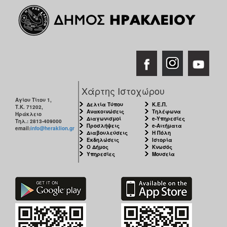
Χάρτης Ιστοχώρου
Αγίου Τίτου 1,
Δελτία Τύπου
Κ.Ε.Π.
Τ.Κ. 71202,
Ανακοινώσεις
Τηλέφωνα
Ηράκλειο
Διαγωνισμοί
e-Υπηρεσίες
Τηλ.: 2813-409000
Προσλήψεις
e-Αιτήματα
email:
info@heraklion.gr
Διαβουλεύσεις
Η Πόλη
Εκδηλώσεις
Ιστορία
Ο Δήμος
Κνωσός
Υπηρεσίες
Μουσεία