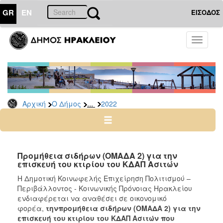
GR
EN
ΕΙΣΟΔΟΣ
Ο
Toggle
ΔΗΜΟΣ
navigati
Διακηρύξεις
-
Δημοπρασίες
Αρχείο
...
Αρχική
Ο Δήμος
2022
2026
2025
2024
Προμήθεια σιδήρων (ΟΜΑΔΑ 2) για την
2023
επισκευή του κτιρίου του ΚΔΑΠ Ασιτών
2022
H Δημοτική Κοινωφελής Επιχείρηση Πολιτισμού –
Περιβάλλοντος - Κοινωνικής Πρόνοιας Ηρακλείου
2021
ενδιαφέρεται να αναθέσει σε οικονομικό
2020
φορέα,
την
προμήθεια σιδήρων (ΟΜΑΔΑ 2) για την
επισκευή του κτιρίου του ΚΔΑΠ Ασιτών που
2019