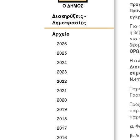
προ
Ο ΔΗΜΟΣ
Πρόν
Διακηρύξεις -
εγκρ
Δημοπρασίες
Για 
η βε
Αρχείο
για 
2026
δέσμ
ΘΡΩ
2025
Η αν
2024
Διοι
2023
συμ
Ν.44
2022
Παρα
2021
Γραφ
2020
Προς
2019
παρ.
παρα
2018
α.
Φο
2017
β.
Ασ
2016