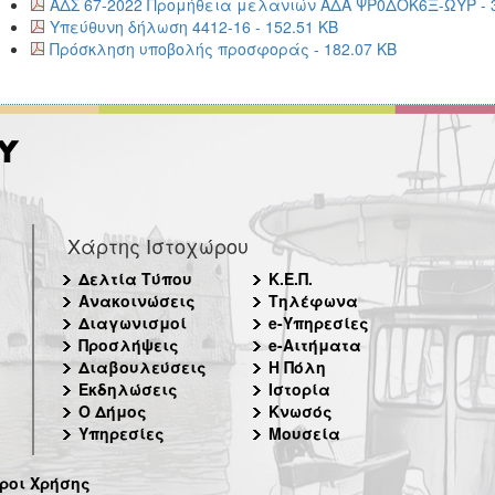
ΑΔΣ 67-2022 Προμήθεια μελανιών ΑΔΑ ΨΡ0ΔΟΚ6Ξ-ΩΥΡ - 3
Υπεύθυνη δήλωση 4412-16 - 152.51 KB
Πρόσκληση υποβολής προσφοράς - 182.07 KB
Χάρτης Ιστοχώρου
Δελτία Τύπου
Κ.Ε.Π.
Ανακοινώσεις
Τηλέφωνα
Διαγωνισμοί
e-Υπηρεσίες
Προσλήψεις
e-Αιτήματα
Διαβουλεύσεις
Η Πόλη
Εκδηλώσεις
Ιστορία
Ο Δήμος
Κνωσός
Υπηρεσίες
Μουσεία
ροι Χρήσης