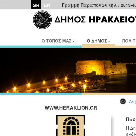
GR
EN
Γραμμή Παραπόνων τηλ : 2813-4
Ο ΤΟΠΟΣ ΜΑΣ
Ο ΔΗΜΟΣ
ΠΟΛΙΤ
Αρχ
WWW.HERAKLION.GR
Προ
H Δη
ενδι