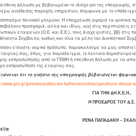
εύθυνη Δήλωση με βεβαιωμένο το ιδιόχειρο της υπογραφής, στ
έρω ανάθεσης παροχής υπηρεσιών, σύμφωνα με το υπόδειγμα
όσπασμα ποινικού μητρώου. Η υποχρέωση αφορά τα φυσικά πρ
ποβάλουν προσφορά, αλλά και ιδίως: αα) στις περιπτώσεις ετα
ωπικών εταιρειών (Ο.Ε. και Ε.Ε.), τους διαχειριστές, ββ) στις 
θύνοντα Σύμβουλο, καθώς και όλα τα μέλη του Διοικητικού Συμ
όσον είσαστε νομικό πρόσωπο, παρακαλούμε να μας αποστεί
εταιρίας σας, όπως, για παράδειγμα, τελευταίο δημοσιευμένο
μης εκπροσώπησης από το ΓΕΜΗ ή υπεύθυνη δήλωση με τα απαρ
μη εκπροσώπηση της εταιρίας σας.
ιώνεται ότι το γνήσιο της υπογραφής βεβαιώνεται ψηφια
://www.gov.gr/ipiresies/polites-kai-kathemerinoteta/upeuthune-delose
ΓΙΑ ΤΗΝ ΔΗ.Κ.Ε.Η.,
Η ΠΡΟΕΔΡΟΣ ΤΟΥ Δ.Σ
ΡΕΝΑ ΠΑΠΑΔΑΚΗ – ΣΚΑΛ
εία