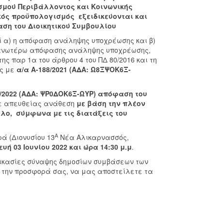
σμού Περιβάλλοντος και Κοινωνικής
ικός προϋπολογισμός εξειδικεύονται και
αση του Διοικητικού Συμβουλίου
ί α) η απόφαση ανάληψης υποχρέωσης και β)
ης ανωτέρω απόφασης ανάληψης υποχρέωσης,
ς παρ 1α του άρθρου 4 του ΠΔ 80/2016 και τη
ης με
α/α
Α-188/2021 (ΑΔΑ: Ω8ΞΨΟΚ6Ξ-
/2022 (ΑΔΑ: ΨΡ0ΔΟΚ6Ξ-ΩΥΡ) απόφαση του
ε απευθείας ανάθεση
με βάση την πλέον
λο, σύμφωνα με τις διατάξεις του
Α
 (Διονυσίου 13
Νέα Αλικαρνασσός,
υή 03 Ιουνίου 2022 και ώρα 14:30 μ.μ
.
δικασίες σύναψης δημοσίων συμβάσεων των
με την προσφορά σας, να μας αποστείλετε τα