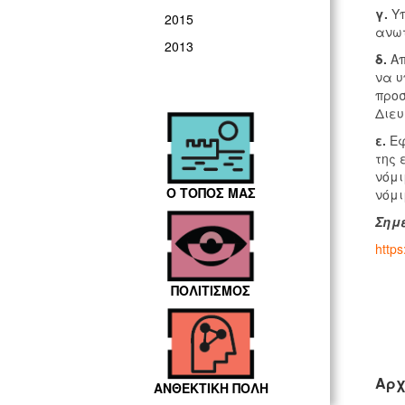
γ.
Υπ
2015
ανωτ
2013
δ.
Απ
να υ
προσ
Διευ
ε.
Εφ
της 
νόμι
Ο ΤΟΠΟΣ ΜΑΣ
νόμι
Σημε
https
ΠΟΛΙΤΙΣΜΟΣ
Αρχ
ΑΝΘΕΚΤΙΚΗ ΠΟΛΗ