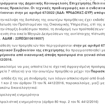
γράμματα της Δημοτικής Κοινωφελούς Επιχείρησης Πολιτι
οιας Ηρακλείου. Οι τεχνικές προδιαγραφές και ο ενδεικτ
ίνονται στην με αριθμό 67/2022 (ΑΔΑ: ΨΡ0ΔΟΚ6Ξ-ΩΥΡ) απόφ
την κάλυψη της δαπάνης της ανωτέρω προμήθειας έχει εκδοθε
βαίωση του Προϊσταμένου της Οικονομικής Υπηρεσίας, επί τ
την ύπαρξη διαθέσιμου ποσού, τη συνδρομή των προϋποθέσεων τη
ευση στα οικείο Μητρώο Δεσμεύσεων της αντίστοιχης πίστωσ
,
ΑΔΑΜ : 22REQ010619057)
άθεση των προμηθειών που περιγράφονται
στην με αριθμό
67
κητικού Συμβουλίου της επιχείρησης
θα πραγματοποιηθεί μ
φέρουσα από οικονομική άποψη προσφορά στο γενικό σύνο
12/2016.
καλούμε να μας αποστείλετε σχετική σφραγισμένη προσφορά
είο 7 ισόγειο) για την ανωτέρω προμήθεια μέχρι την
Παρασκε
 απόδειξη της μη συνδρομής των λόγων αποκλεισμού από δια
 1 και 2 του άρθρου 73 του Ν. 4412/2016, παρακαλούμε, μαζί 
κάτω δικαιολογητικά:
ρολογική ενημερότητα
φαλιστική ενημερότητα (άρθρο 80 παρ. 2 του Ν. 4412/2016)