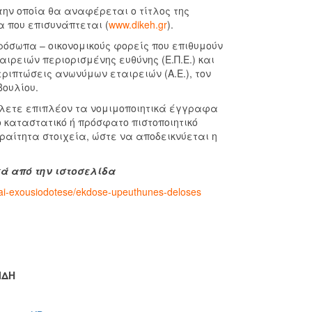
ην οποία θα αναφέρεται ο τίτλος της
 που επισυνάπτεται (
www.dikeh.gr
).
όσωπα – οικονομικούς φορείς που επιθυμούν
ιρειών περιορισμένης ευθύνης (Ε.Π.Ε.) και
περιπτώσεις ανωνύμων εταιρειών (Α.Ε.), τον
βουλίου.
λετε επιπλέον τα νομιμοποιητικά έγγραφα
 καταστατικό ή πρόσφατο πιστοποιητικό
αίτητα στοιχεία, ώστε να αποδεικνύεται η
κά από την ιστοσελίδα
-kai-exousiodotese/ekdose-upeuthunes-deloses
.
ΙΔΗ