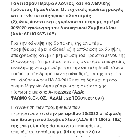
Πολιτισμού Περιβάλλοντος και Κοινωνικής
2018
Πρόνοιας Ηρακλείου
. Οι τεχνικές προδιαγραφές
και ο ενδεικτικός προϋπολογισμός
2017
εξειδικεύονται και εγκρίνονται στην με αριθμό
2016
30/2022 απόφαση του Διοικητικού Συμβουλίου
(ΑΔΑ: 6Γ1ΙΟΚ6Ξ-16Ξ).
2015
Για την κάλυψη της δαπάνης της ανωτέρω
2013
προμήθειας έχει εκδοθεί α) η απόφαση ανάληψης
υποχρέωσης και β) η βεβαίωση του Προϊσταμένου της
Οικονομικής Υπηρεσίας, επί της ανωτέρω απόφασης
ανάληψης υποχρέωσης, για την ύπαρξη διαθέσιμου
ποσού, τη συνδρομή των προϋποθέσεων της παρ. 1α
Ο
ΤΟΠΟΣ
του άρθρου 4 του ΠΔ 80/2016 και τη δέσμευση στα
ΜΑΣ
οικείο Μητρώο Δεσμεύσεων της αντίστοιχης
πίστωσης με
α/α
Α-162/2022 (ΑΔΑ:
ΠΟΛΙΤΙΣΜΟΣ
ΨΑΩΜΟΚ6Ξ-3ΟΖ,
ΑΔΑΜ : 22REQ010231097)
Η ανάθεση των προμηθειών που
ΑΝΘΕΚΤΙΚΗ
περιγράφονται
στην με αριθμό
30/2022 απόφαση
ΠΟΛΗ
του Διοικητικού Συμβουλίου (ΑΔΑ: 6Γ1ΙΟΚ6Ξ-16Ξ)
της επιχείρησης
θα πραγματοποιηθεί με
απευθείας ανάθεση
με βάση την πλέον