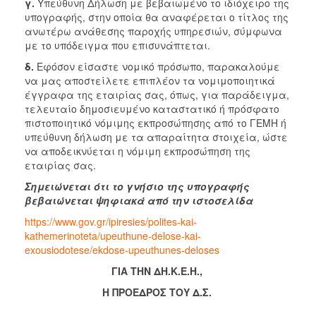
γ.
Υπεύθυνη Δήλωση με βεβαιωμένο το ιδιόχειρο της
υπογραφής, στην οποία θα αναφέρεται ο τίτλος της
ανωτέρω ανάθεσης παροχής υπηρεσιών, σύμφωνα
με το υπόδειγμα που επισυνάπτεται.
δ.
Εφόσον είσαστε νομικό πρόσωπο, παρακαλούμε
να μας αποστείλετε επιπλέον τα νομιμοποιητικά
έγγραφα της εταιρίας σας, όπως, για παράδειγμα,
τελευταίο δημοσιευμένο καταστατικό ή πρόσφατο
πιστοποιητικό νόμιμης εκπροσώπησης από το ΓΕΜΗ ή
υπεύθυνη δήλωση με τα απαραίτητα στοιχεία, ώστε
να αποδεικνύεται η νόμιμη εκπροσώπηση της
εταιρίας σας.
Σημειώνεται ότι το γνήσιο της υπογραφής
βεβαιώνεται ψηφιακά από την ιστοσελίδα
https://www.gov.gr/ipiresies/polites-kai-
kathemerinoteta/upeuthune-delose-kai-
exousiodotese/ekdose-upeuthunes-deloses
ΓΙΑ ΤΗΝ ΔΗ.Κ.Ε.Η.,
Η ΠΡΟΕΔΡΟΣ ΤΟΥ Δ.Σ.