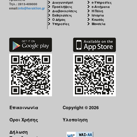
Διαγωνισμοί
e-Υπηρεσίες
Τηλ.: 2813-409000
Προσλήψεις
e-Αιτήματα
email:
info@heraklion.gr
Διαβουλεύσεις
Η Πόλη
Εκδηλώσεις
Ιστορία
Ο Δήμος
Κνωσός
Υπηρεσίες
Μουσεία
Επικοινωνία
Copyright © 2026
Όροι Χρήσης
Υλοποίηση
Δήλωση