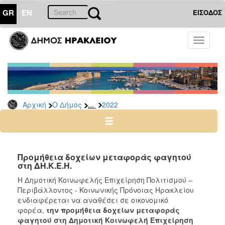
GR
EN
ΕΙΣΟΔΟΣ
Ο
Toggle
ΔΗΜΟΣ
navigati
Διακηρύξεις
-
Δημοπρασίες
Αρχείο
...
Αρχική
Ο Δήμος
2022
2026
2025
2024
Προμήθεια δοχείων μεταφοράς φαγητού
2023
στη ΔΗ.Κ.Ε.Η.
2022
H Δημοτική Κοινωφελής Επιχείρηση Πολιτισμού –
Περιβάλλοντος - Κοινωνικής Πρόνοιας Ηρακλείου
2021
ενδιαφέρεται να αναθέσει σε οικονομικό
2020
φορέα,
την
προμήθεια δοχείων μεταφοράς
φαγητού στη Δημοτική Κοινωφελή Επιχείρηση
2019