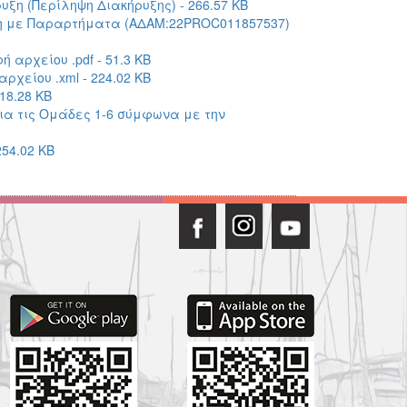
ξη (Περίληψη Διακήρυξης) - 266.57 KB
υξη με Παραρτήματα (ΑΔΑΜ:22PROC011857537)
αρχείου .pdf - 51.3 KB
χείου .xml - 224.02 KB
18.28 KB
για τις Ομάδες 1-6 σύμφωνα με την
254.02 KB