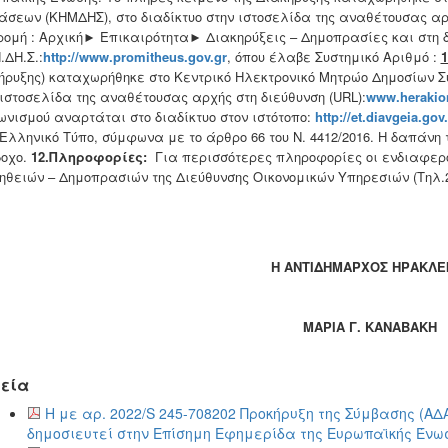
άσεων (ΚΗΜΔΗΣ), στο διαδίκτυο στην ιστοσελίδα της αναθέτουσας αρχ
ρομή : Αρχική► Επικαιρότητα► Διακηρύξεις – Δημοπρασίες και στη δ
.ΔΗ.Σ.:
http
://
www
.
promitheus
.
gov
.
gr
, όπου έλαβε Συστημικό Αριθμό :
1
ήρυξης) καταχωρήθηκε στο Κεντρικό Ηλεκτρονικό Μητρώο Δημοσίων 
 ιστοσελίδα της αναθέτουσας αρχής στη διεύθυνση (URL):
www.
herakio
ωνισμού αναρτάται στο διαδίκτυο στον ιστότοπο:
http://et.diavgeia.gov.
 Ελληνικό Τύπο, σύμφωνα με το άρθρο 66 του Ν. 4412/2016. Η δαπάνη
οχο.
12.Πληροφορίες
:
Για περισσότερες πληροφορίες οι ενδιαφερ
ηθειών – Δημοπρασιών της Διεύθυνσης Οικονομικών Υπηρεσιών (Τηλ.28
Η ΑΝΤΙΔΗΜΑΡΧΟΣ ΗΡΑΚΛΕ
ΜΑΡΙΑ Γ. ΚΑΝΑΒΑΚΗ
εία
Η με αρ. 2022/S 245-708202 Προκήρυξη της Σύμβασης (Α
δημοσιευτεί στην Επίσημη Εφημερίδα της Ευρωπαϊκής Ένωση