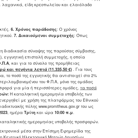
& λαχανικά, είδη κρεοπωλείου και ελαιόλαδο
κτές.
6. Χρόνος παράδοσης
: Ο χρόνος
ητικού.
7. Δικαιούμενοι συμμετοχής
: Όπως
τη διαδικασία σύναψης της παρούσας σύμβασης,
, εγγυητική επιστολή συμμετοχής, η οποία
.Π.Α
, και για το σύνολο της προμήθειας
ώ και πενήντα λεπτά (11.335,50 €)
. Για τους
 το ποσό της εγγυητικής θα αντιστοιχεί στο 2%
περιλαμβανομένου του Φ.Π.Α, μόνο της ομάδας
οσφορά για μία ή περισσότερες ομάδες,
τα ποσά
ρών:
Η καταληκτική ημερομηνία υποβολής των
ενεργηθεί με χρήση της πλατφόρμας του Εθνικού
αδικτυακής πύλης www.promitheus.gov.gr του ως
2023
, ημέρα
Τρίτη
και ώρα
10:00 π.μ
.
ς καταληκτικής ημερομηνίας υποβολής προσφορών.
κτρονικά μέσα στην Επίσημη Εφημερίδα της
ο Κεντρικό Ηλεκτρονικό Μητρώο Δημοσίων