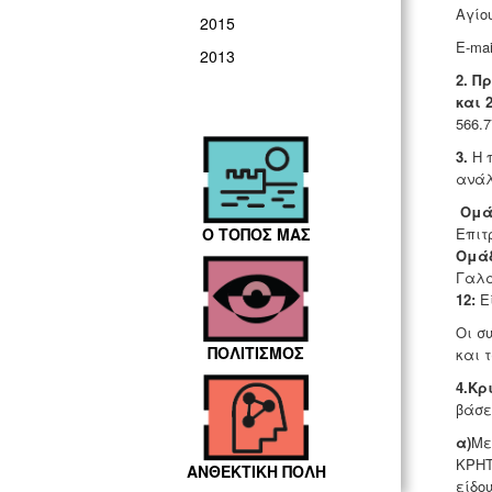
Αγίου
2015
E-mai
2013
2. Π
και 
566.7
3.
Η 
ανάλ
Ομά
Ο ΤΟΠΟΣ ΜΑΣ
Επιτ
Ομάδ
Γαλα
12:
Ε
Οι σ
ΠΟΛΙΤΙΣΜΟΣ
και 
4.Κρ
βάσε
α)
Με
ΚΡΗΤ
ΑΝΘΕΚΤΙΚΗ ΠΟΛΗ
είδο