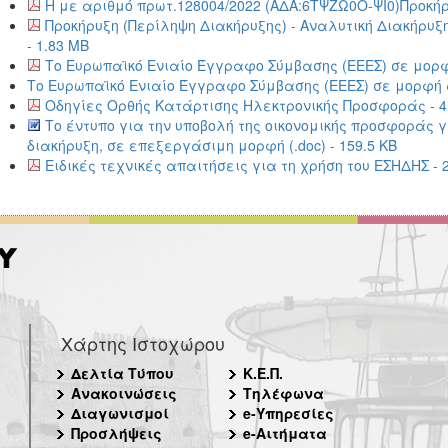
Η με αριθμό πρωτ.128004/2022 (ΑΔΑ:6ΤΨΖΩ0Ο-ΨΙ0)Προκήρυ
Προκήρυξη (Περίληψη Διακήρυξης) - Αναλυτική Διακήρ
- 1.83 MB
Το Ευρωπαϊκό Ενιαίο Έγγραφο Σύμβασης (ΕΕΕΣ) σε μορφή 
Το Ευρωπαϊκό Ενιαίο Έγγραφο Σύμβασης (ΕΕΕΣ) σε μορφή αρ
Οδηγίες Ορθής Κατάρτισης Ηλεκτρονικής Προσφοράς - 4
Το έντυπο για την υποβολή της οικονομικής προσφοράς 
διακήρυξη, σε επεξεργάσιμη μορφή (.doc) - 159.5 KB
Ειδικές τεχνικές απαιτήσεις για τη χρήση του ΕΣΗΔΗΣ - 
Χάρτης Ιστοχώρου
Δελτία Τύπου
Κ.Ε.Π.
Ανακοινώσεις
Τηλέφωνα
Διαγωνισμοί
e-Υπηρεσίες
Προσλήψεις
e-Αιτήματα