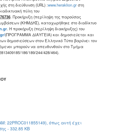
ής στη διεύθυνση (URL) :
www.heraklion.gr
στη
ιαδικτυακή πύλη του
76736
. Προκήρυξη (περίληψη της παρούσας
Συμβάσεων (ΚΗΜΔΗΣ), καταχωρήθηκε στο διαδίκτυο
n
.gr
. Η προκήρυξη (περίληψη διακήρυξης) του
gr/
(ΠΡΟΓΡΑΜΜΑ ΔΙΑΥΓΕΙΑ) και δημοσιεύεται και
 των δημοσιεύσεων στον Ελληνικό Τύπο βαρύνει τον
όμενοι μπορούν να απευθυνθούν στο Τμήμα
13409185/186/189/244/428/464).
ΙΟΥ
ΔΑΜ: 22PROC011855149), όπως αυτή έχει
ς - 332.85 KB