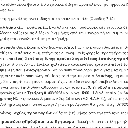
: κατεψυγμένα ψάρια & λαχανικά, είδη οπωροπωλείου ήτοι φρούτα 
ες 1-6).
 τιμή μονάδας ανά είδος για τα υπόλοιπα είδη (Ομάδες 7-12).
αλλακτικές προσφορές:
Εναλλακτικές προσφορές δεν γίνονται δε
δοσης ορίζεται σε δώδεκα (12) μήνες από την υπογραφή του συμφων
γράφεται αναλυτικά στη Διακήρυξη.
εγγύηση συμμετοχής στο διαγωνισμό:
Για την έγκυρη συμμετοχή σ
τίθεται από τους συμμετέχοντες οικονομικούς φορείς (προσφέροντες)
πτει
το (δύο) 2 επί τοις % της προϋπολογισθείσας δαπάνης προ Φ
χεται στο ποσό των
έντεκα χιλιάδων τριακοσίων τριάντα πέντε ευρ
ηθευτές που ενδιαφέρονται να δώσουν προσφορά μόνο για μία ομάδα,
της συνολικά προϋπολογισθείσας από την υπηρεσία δαπάνης, μη συμ
ς. Στην περίπτωση που ο συμμετέχων στο διαγωνισμό υποβάλλει πρ
εγγυητικών επιστολών αθροίζονται αντίστοιχα
.
9
. Υποβολή προσφο
φορών είναι η
Τετάρτη 01/02/2023
και ώρα
15:00.
Η διαδικασία θα δι
ήματος Ηλεκτρονικών Δημοσίων Συμβάσεων (Ε.Σ.Η.Δ.Η.Σ.), μέσω της Δι
συστήματος και η αποσφράγιση των προσφορών θα γίνει στις
07/02/
Χρόνος ισχύος προσφορών
: Δώδεκα (12) μήνες από την επόμενη τη
Δημοσιεύσεις/Πρόσβαση στα Έγγραφα:
Προκήρυξη απεστάλη με ηλε
παϊκής Ένωσης. Το πλήρες κείμενο της Διακήρυξης καταχωρήθηκε στ