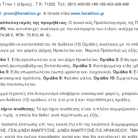
 Τίτου 1 (έδρας) , Τ.Κ. 71202 Τηλ: 2813 409185-186-189-403-428-468
l:
prom@heraklion.gr
& Ιστοσελίδα:
www.heraklion.gr
ροϋπολογισμός της προμήθειας:
Ο συνολικός Προϋπολογισμός της 
24%
που αντιστοιχεί ανάλογα με την κατηγορία των ειδών, ανέρχεται
74,98 €, ΦΠΑ: 73.812,46 €)
.
προμήθεια κατατάσσεται σε δώδεκα (12) Ομάδες ανάλογα με το υπό
ογα με τον φορέα (Δήμος Ηρακλείου και Νομικά Πρόσωπα) ως εξής
δα 1
: Είδη κρεοπωλείου για τον Δήμο Ηρακλείου,
Ομάδα 2:
Είδη κρε
ροπή Δευτεροβάθμιας Εκπαίδευσης,
Ομάδα 3
: Κατεψυγμένα είδη ιχ
α 5:
Είδη οπωροπωλείου (νωπά φρούτα και λαχανικά),
Ομάδα 6:
Ε
κτοκομικά προϊόντα,
Ομάδα 9:
Φρέσκο γάλα,
Ομάδα 10:
Εμφιαλωμ
ίδη παντοπωλείου
υμμετέχοντες στο διαγωνισμό υποψήφιοι οικονομικοί φορείς, μπορού
των δώδεκα (12) ομάδων, είτε για μια ή και περισσότερες ομάδες.
ιτήριο ανάθεσης:
Το κριτήριο ανάθεσης είναι η πλέον συμφέρουσα
ι τιμής η οποία θα δοθεί ανά περίπτωση ως εξής :
 ποσοστό έκπτωσης επί τοις εκατό (%) επί της εκάστοτε διαμορφούμ
ΗΣ, ΓΕΝ.Δ/ΝΣΗ ΑΝΑΠΤΥΞΗΣ, Δ/ΝΣΗ ΑΝΑΠΤΥΞΗΣ Π.Ε.ΗΡΑΚΛΕΙΟΥ, ΤΜΗ
υς, κατά την ημέρα παράδοσης αυτού και που θα αντιστοιχεί σε κάθε