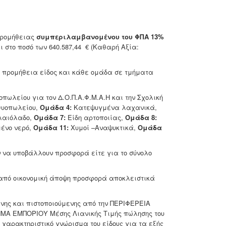
Προμήθειας
συμπεριλαμβανομένου του ΦΠΑ 13%
 στο ποσό των 640.587,44 € (Καθαρή Αξία:
 προμήθεια είδος και κάθε ομάδα σε τμήματα
:
οπωλείου για τον Δ.Ο.Π.Α.Φ.Μ.Α.Η και την Σχολική
θυοπωλείου,
Ομάδα 4:
Κατεψυγμένα λαχανικά,
λαιόλαδο,
Ομάδα 7:
Είδη αρτοποιίας,
Ομάδα 8:
ένο νερό,
Ομάδα 11:
Χυμοί –Αναψυκτικά,
Ομάδα
ν να υποβάλλουν προσφορά είτε για το σύνολο
 από οικονομική άποψη προσφορά αποκλειστικά
ενης και πιστοποιούμενης από την ΠΕΡΙΦΕΡΕΙΑ
ΜΑ ΕΜΠΟΡΙΟΥ Μέσης Λιανικής Τιμής πώλησης του
 χαρακτηριστικό γνώρισμα του είδους για τα εξής