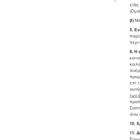
είδη
(Ομάδ
β)
Με
5.
Εν
παρά
περι
8.
Η 
κατα
καλύ
ανέρ
προμ
επί 
αυτή
των 
προσ
Συστ
άνω 
10. 
11. 
Ευρω