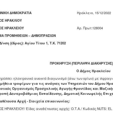
ΝΙΚΗ ΔΗΜΟΚΡΑΤΙΑ
Ηράκλειο, 15/12/2022
ΟΣ ΗΡΑΚΛΙΟΥ
ΟΣ ΗΡΑΚΛΕΙΟΥ
Aρ. Πρωτ:128004
ΜΑ ΠΡΟΜΗΘΕΙΩΝ – ΔΗΜΟΠΡΑΣΙΩΝ
/νση (έδρας): Αγίου Τίτου 1, Τ.Κ. 71202
ΠΡΟΚΗΡΥΞΗ (ΠΕΡΙΛΗΨΗ ΔΙΑΚΗΡΥΞΗΣ)
Ο Δήμος Ηρακλείου
ηρύσσει ηλεκτρονικό ανοικτό διαγωνισμό (άνω των ορίων) με σφραγι
μήθεια τροφίμων για τις ανάγκες των Υπηρεσιών του Δήμου Ηρ
οτικός Οργανισμός Προσχολικής Αγωγής-Φροντίδας και Μαζικής 
ροπή Δευτεροβάθμιας Εκπαίδευσης, Δημοτική Κοινωφελής Επιχεί
ναθέτουσα Αρχή - Στοιχεία επικοινωνίας:
Σ ΗΡΑΚΛΕΙΟΥ/ Είδος αναθέτουσας αρχής: Ο.Τ.Α./ Κωδικός NUTS: EL 