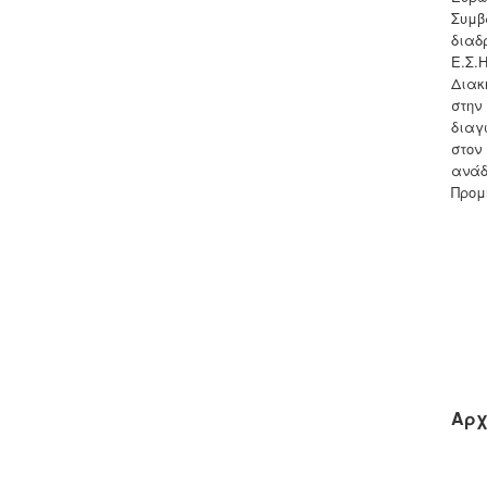
Συμβ
διαδ
Ε.Σ.Η
Διακ
στην
διαγ
στον
ανάδ
Προμ
Αρχ