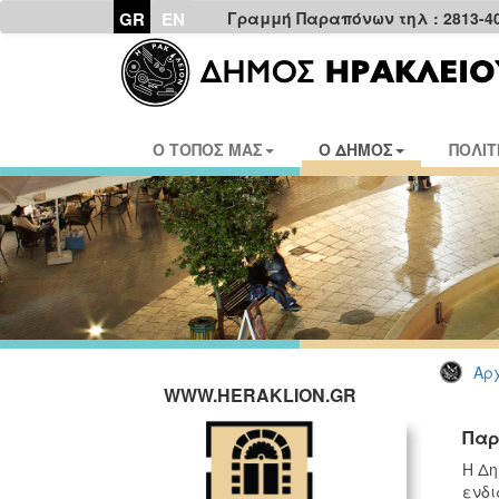
GR
EN
Γραμμή Παραπόνων τηλ : 2813-4
Ο ΤΟΠΟΣ ΜΑΣ
Ο ΔΗΜΟΣ
ΠΟΛΙΤ
Αρχ
WWW.HERAKLION.GR
Παρ
H Δη
ενδι