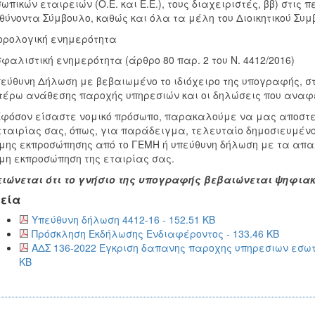
ωπικών εταιρειών (Ο.Ε. και Ε.Ε.), τους διαχειριστές, ββ) στις 
θύνοντα Σύμβουλο, καθώς και όλα τα μέλη του Διοικητικού Συμ
ρολογική ενημερότητα
φαλιστική ενημερότητα (άρθρο 80 παρ. 2 του Ν. 4412/2016)
εύθυνη Δήλωση με βεβαιωμένο το ιδιόχειρο της υπογραφής, στ
έρω ανάθεσης παροχής υπηρεσιών και οι δηλώσεις που αναφέ
φόσον είσαστε νομικό πρόσωπο, παρακαλούμε να μας αποστε
εταιρίας σας, όπως, για παράδειγμα, τελευταίο δημοσιευμένο
μης εκπροσώπησης από το ΓΕΜΗ ή υπεύθυνη δήλωση με τα απαρ
μη εκπροσώπηση της εταιρίας σας.
ιώνεται ότι το γνήσιο της υπογραφής βεβαιώνεται ψηφια
εία
Υπεύθυνη δήλωση 4412-16 - 152.51 KB
Πρόσκληση Εκδήλωσης Ενδιαφέροντος - 133.46 KB
ΑΔΣ 136-2022 Έγκριση δαπανης παροχης υπηρεσιων εσωτ
KB