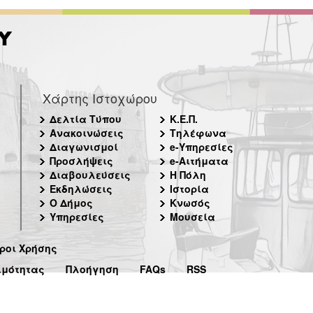
Χάρτης Ιστοχώρου
Δελτία Τύπου
Κ.Ε.Π.
Ανακοινώσεις
Τηλέφωνα
Διαγωνισμοί
e-Υπηρεσίες
Προσλήψεις
e-Αιτήματα
Διαβουλεύσεις
Η Πόλη
Εκδηλώσεις
Ιστορία
Ο Δήμος
Κνωσός
Υπηρεσίες
Μουσεία
ροι Χρήσης
ιμότητας
Πλοήγηση
FAQs
RSS