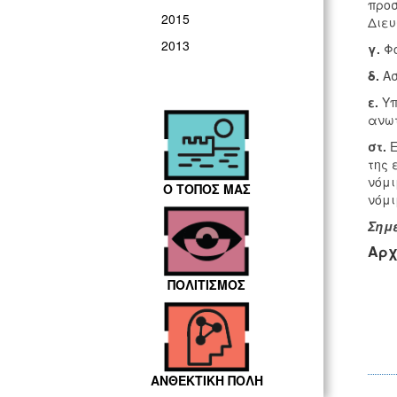
προσ
2015
Διευ
2013
γ.
Φο
δ.
Ασ
ε.
Υπ
ανωτ
στ.
Ε
της 
νόμι
Ο ΤΟΠΟΣ ΜΑΣ
νόμι
Σημε
Αρχ
ΠΟΛΙΤΙΣΜΟΣ
ΑΝΘΕΚΤΙΚΗ ΠΟΛΗ