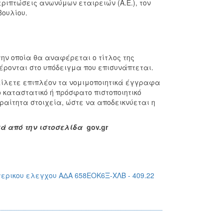
περιπτώσεις ανωνύμων εταιρειών (Α.Ε.), τον
βουλίου.
ην οποία θα αναφέρεται ο τίτλος της
ρονται στο υπόδειγμα που επισυνάπτεται.
ίλετε επιπλέον τα νομιμοποιητικά έγγραφα
 καταστατικό ή πρόσφατο πιστοποιητικό
αίτητα στοιχεία, ώστε να αποδεικνύεται η
κά από την ιστοσελίδα
gov
.
gr
ερικου ελεγχου ΑΔΑ 658ΕΟΚ6Ξ-ΧΛΒ - 409.22