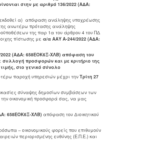
ίνονται στην με αριθμό 136/2022 (ΑΔΑ:
ι εκδοθεί α) απόφαση ανάληψης υποχρέωσης
ί της ανωτέρω πρότασης ανάληψης
ροϋποθέσεων της παρ 1α του άρθρου 4 του ΠΔ
τοιχης πίστωσης με
α/α ΑΑΥ Α-244/2022 (ΑΔΑ:
/2022 (ΑΔΑ: 658ΕΟΚ6Ξ-ΧΛΒ)
απόφαση του
ε
συλλογή προσφορών και με κριτήριο της
ιμής, στο γενικό σύνολο
τέρω παροχή υπηρεσιών μέχρι την
Τρίτη 27
δικασίες σύναψης δημοσίων συμβάσεων των
ε την οικονομική προσφορά σας, να μας
ΑΔΑ: 658ΕΟΚ6Ξ-ΧΛΒ)
απόφαση του Διοικητικού
όσωπα – οικονομικούς φορείς που επιθυμούν
ιρειών περιορισμένης ευθύνης (Ε.Π.Ε.) και