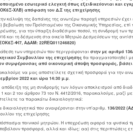
οποιημένο εσωτερικό ελεγκτή όπως εξειδικεύονται και εγκρ
ΟΚ6Ξ-ΧΛΒ) απόφαση του Δ.Σ της επιχείρησης
την κάλυψη της δαπάνης της ανωτέρω παροχή υπηρεσιών έχε
β) βεβαίωση του Προϊσταμένου της Οικονομικής Υπηρεσίας, επ
ρέωσης, για την ύπαρξη διαθέσιμου ποσού, τη συνδρομή των π
016 και τη δέσμευση στα οικείο Μητρώο Δεσμεύσεων της αντίσ
ΟΚ6Ξ-ΦΙ7, ΑΔΑΜ: 22REQ011246820)
άθεση των υπηρεσιών που περιγράφονται
στην με αριθμό
136
κητικού Συμβουλίου της επιχείρησης
θα πραγματοποιηθεί μ
ον συμφέρουσας από οικονομική άποψη προσφοράς, βάσει τ
καλούμε να μας αποστείλετε σχετική προσφορά για την ανω
εμβρίου 2022 και ώρα 14:30 μ.μ
.
 απόδειξη της μη συνδρομής των λόγων αποκλεισμού από δια
 1 και 2 του άρθρου 73 του Ν. 4412/2016, παρακαλούμε, μαζί μ
τείλετε τα παρακάτω δικαιολογητικά:
 δικαιολογητικά που αναφέρονται στην υπ’αριθμ.
136/2022 (
ουλίου της επιχείρησης
όσπασμα ποινικού μητρώου. Η υποχρέωση αφορά τα φυσικά πρ
ποβάλουν προσφορά, αλλά και ιδίως: αα) στις περιπτώσεις ετα