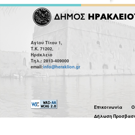
Αγίου Τίτου 1,
Τ.Κ. 71202,
Ηράκλειο
Τηλ.: 2813-409000
email:
info@heraklion.gr
Επικοινωνία
Ό
Δήλωση Προσβασ