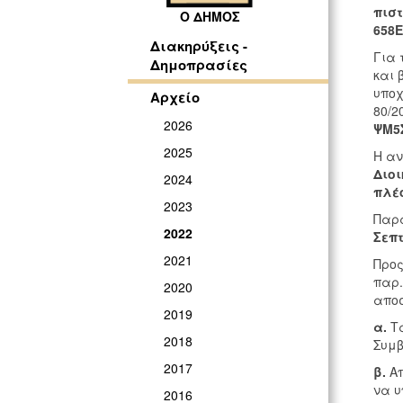
πιστ
Ο ΔΗΜΟΣ
658Ε
Διακηρύξεις -
Για 
Δημοπρασίες
και 
υποχ
Αρχείο
80/2
2026
ΨΜ5Σ
2025
Η αν
Διοι
2024
πλέ
2023
Παρα
2022
Σεπτ
2021
Προς
παρ.
2020
αποσ
2019
α.
Τα
2018
Συμβ
2017
β.
Απ
να υ
2016