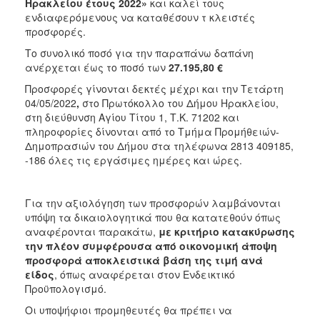
Ηρακλείου έτους 2022»
και καλεί τους
2018
ενδιαφερόμενους
να καταθέσουν τ κλειστές
προσφορές.
2017
Το συνολικό ποσό για την παραπάνω δαπάνη
2016
ανέρχεται έως το ποσό των
27.195,80 €
2015
Προσφορές γίνονται δεκτές μέχρι και την Τετάρτη
2013
04/05/2022
,
στο Πρωτόκολλο του Δήμου Ηρακλείου,
στη διεύθυνση Αγίου Τίτου 1, Τ.Κ. 71202 και
πληροφορίες δίνονται από το Τμήμα Προμήθειών-
Δημοπρασιών του Δήμου στα τηλέφωνα 2813 409185,
-186 όλες τις εργάσιμες ημέρες και ώρες.
Ο
ΤΟΠΟΣ
ΜΑΣ
Για την αξιολόγηση των προσφορών λαμβάνονται
υπόψη τα δικαιολογητικά που θα κατατεθούν όπως
ΠΟΛΙΤΙΣΜΟΣ
αναφέρονται παρακάτω,
με κριτήριο κατακύρωσης
την πλέον συμφέρουσα από οικονομική άποψη
ΑΝΘΕΚΤΙΚΗ
προσφορά αποκλειστικά βάση της τιμή ανά
ΠΟΛΗ
είδος
, όπως αναφέρεται στον Ενδεικτικό
Προϋπολογισμό.
Οι υποψήφιοι προμηθευτές θα πρέπει να