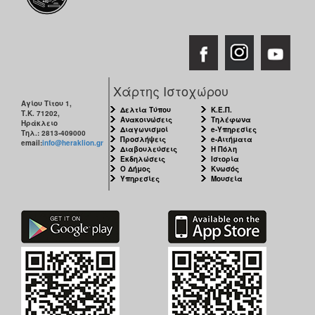
Χάρτης Ιστοχώρου
Αγίου Τίτου 1,
Δελτία Τύπου
Κ.Ε.Π.
Τ.Κ. 71202,
Ανακοινώσεις
Τηλέφωνα
Ηράκλειο
Διαγωνισμοί
e-Υπηρεσίες
Τηλ.: 2813-409000
Προσλήψεις
e-Αιτήματα
email:
info@heraklion.gr
Διαβουλεύσεις
Η Πόλη
Εκδηλώσεις
Ιστορία
Ο Δήμος
Κνωσός
Υπηρεσίες
Μουσεία