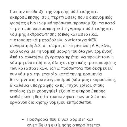
Για την απόδειξη της νόμιμης σύστασης και
εκπροσώπησης, στις περιπτώσεις που ο οικονομικός
φορέας είναι νομικό πρόσωπο, προσκομίζει τα κατά
περίπτωση νομιμοποιητικά έγγραφα σύστασης και
νόμιμης εκπροσώπησης (όπως καταστατικά,
πιστοποιητικά μεταβολών, αντίστοιχα ΦΕΚ,
συγκρότηση Δ.Σ. σε σώμα, σε περίπτωση Α.Ε., κλπ.,
ανάλογα με τη νομική μορφή του διαγωνιζομένου).
Από τα ανωτέρω έγγραφα πρέπει να προκύπτουν η
νόμιμη σύστασή του, όλες οι σχετικές τροποποιήσεις
των καταστατικών, το/τα πρόσωπο/α που δεσμεύει/
ουν νόμιμα την εταιρία κατά την ημερομηνία
διενέργειας του διαγωνισμού (νόμιμος εκπρόσωπος,
δικαίωμα υπογραφής κλπ.), τυχόν τρίτοι, στους
οποίους έχει χορηγηθεί εξουσία εκπροσώπησης,
καθώς και η θητεία του/των ή/και των μελών του
οργάνου διοίκησης/ νόμιμου εκπροσώπου.
Προσφορά που είναι αόριστη και
ανεπίδεκτη εκτίμησης απορρίπτεται.