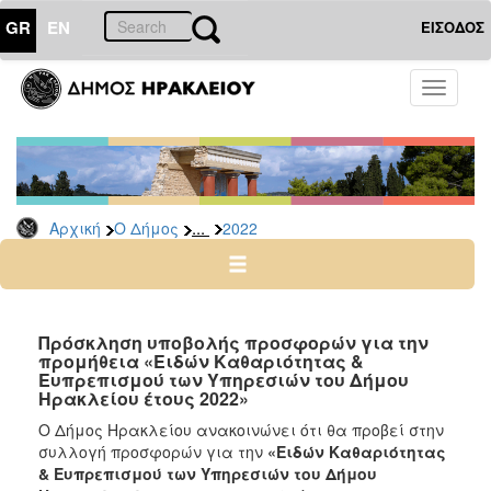
GR
EN
ΕΙΣΟΔΟΣ
Ο
Toggle
ΔΗΜΟΣ
navigati
Διακηρύξεις
-
Δημοπρασίες
Αρχείο
...
Αρχική
Ο Δήμος
2022
2026
2025
2024
Πρόσκληση υποβολής προσφορών για την
2023
προμήθεια «Ειδών Καθαριότητας &
Ευπρεπισμού των Υπηρεσιών του Δήμου
2022
Ηρακλείου έτους 2022»
2021
Ο Δήμος Ηρακλείου ανακοινώνει ότι θα προβεί στην
2020
συλλογή προσφορών για την
«Ειδών Καθαριότητας
& Ευπρεπισμού των Υπηρεσιών του Δήμου
2019