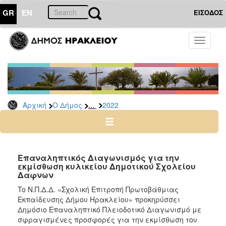
GR
EN
ΕΙΣΟΔΟΣ
Ο
Toggle
ΔΗΜΟΣ
navigati
Διακηρύξεις
-
Δημοπρασίες
Αρχείο
...
Αρχική
Ο Δήμος
2022
2026
2025
2024
Επαναληπτικός Διαγωνισμός για την
2023
εκμίσθωση κυλικείου Δημοτικού Σχολείου
Δαφνων
2022
To Ν.Π.Δ.Δ. «Σχολική Επιτροπή Πρωτοβάθμιας
2021
Εκπαίδευσης Δήμου Ηρακλείου» προκηρύσσει
2020
Δημόσιο Επαναληπτικό Πλειοδοτικό Διαγωνισμό με
σφραγισμένες προσφορές για την εκμίσθωση του
2019