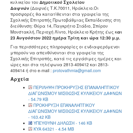
κυλικείου του
Δημοτικού Σχολείου
2018
Δαφνών
(Δαφνές Τ.Κ.70011, Ηράκλειο.Οι
προσφορές θα κατατίθενται στα γραφεία της
2017
Σχολικής Επιτροπής Πρωτοβάθμιας Εκπαίδευσης στη
2016
διεύθυνση: Θύρα 14, Παγκρήτιο Στάδιο, Σπύρου
Μουστακλή, Περιοχή Λίντο, Ηράκλειο Κρήτης έως κ
αι
2015
23 Αυγούστου 2022 ημέρα Τρίτη και ώρα 12:30 μ.μ.
2013
Για περισσότερες πληροφορίες οι ενδιαφερόμενοι
μπορούν να απευθύνονται στα γραφεία της
Σχολικής Επιτροπής, κατά τις εργάσιμες ημέρες και
ώρες και στα τηλέφωνα 2813-409412 και 2813-
409414 ή στο e-mail :
protovathmia@gmail.com
Ο
ΤΟΠΟΣ
Αρχεία
ΜΑΣ
ΠΕΡΙΛΗΨΗ ΠΡΟΚΗΡΥΞΗΣ ΕΠΑΝΑΛΗΠΤΙΚΟΥ
ΔΙΑΓΩΝΙΣΜΟΥ ΜΙΣΘΩΣΗΣ ΚΥΛΙΚΕΙΟΥ ΔΑΦΝΩΝ
ΠΟΛΙΤΙΣΜΟΣ
- 54.79 KB
ΠΡΟΚΗΡΥΞΗ ΕΠΑΝΑΛΗΠΤΙΚΟΥ
ΑΝΘΕΚΤΙΚΗ
ΔΙΑΓΩΝΙΣΜΟΥ ΜΙΣΘΩΣΗΣ ΚΥΛΙΚΕΙΟΥ ΔΑΦΝΩΝ
ΠΟΛΗ
- 163.42 KB
ΥΠΕΥΘΥΝΗ ΔΗΛΩΣΗ - 146 KB
KYA 64321 - 4.54 MB