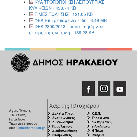
ΚΥΑ ΤΡΟΠΟΠΟΙΗΣΗ ΛΕΙΤΟΥΡΓΙΑΣ
ΚΥΛΙΚΕΙΩΝ - 438.74 KB
ΤΙΜΕΣ ΠΩΛΗΣΗΣ - 121.05 KB
ΦΕΚ Επιτρεπόμενα είδη - 3.49 MB
ΦΕΚ 2800/2013 Τροποποιηση για
επιτρεπομενη ειδη - 139.28 KB
Χάρτης Ιστοχώρου
Αγίου Τίτου 1,
Δελτία Τύπου
Κ.Ε.Π.
Τ.Κ. 71202,
Ανακοινώσεις
Τηλέφωνα
Ηράκλειο
Διαγωνισμοί
e-Υπηρεσίες
Τηλ.: 2813-409000
Προσλήψεις
e-Αιτήματα
email:
info@heraklion.gr
Διαβουλεύσεις
Η Πόλη
Εκδηλώσεις
Ιστορία