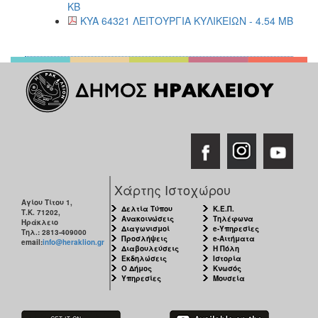
KB
KYA 64321 ΛΕΙΤΟΥΡΓΙΑ ΚΥΛΙΚΕΙΩΝ - 4.54 MB
Χάρτης Ιστοχώρου
Αγίου Τίτου 1,
Δελτία Τύπου
Κ.Ε.Π.
Τ.Κ. 71202,
Ανακοινώσεις
Τηλέφωνα
Ηράκλειο
Διαγωνισμοί
e-Υπηρεσίες
Τηλ.: 2813-409000
Προσλήψεις
e-Αιτήματα
email:
info@heraklion.gr
Διαβουλεύσεις
Η Πόλη
Εκδηλώσεις
Ιστορία
Ο Δήμος
Κνωσός
Υπηρεσίες
Μουσεία