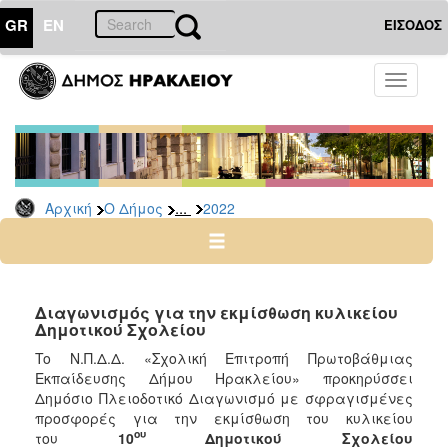
GR
EN
ΕΙΣΟΔΟΣ
Ο
Toggle
ΔΗΜΟΣ
navigati
Διακηρύξεις
-
Δημοπρασίες
Αρχείο
...
Αρχική
Ο Δήμος
2022
2026
2025
2024
Διαγωνισμός για την εκμίσθωση κυλικείου
2023
Δημοτικού Σχολείου
2022
To Ν.Π.Δ.Δ. «Σχολική Επιτροπή Πρωτοβάθμιας
Εκπαίδευσης Δήμου Ηρακλείου» προκηρύσσει
2021
Δημόσιο Πλειοδοτικό Διαγωνισμό με σφραγισμένες
2020
προσφορές για την εκμίσθωση του κυλικείου
ου
του
10
Δημοτικού Σχολείου
2019