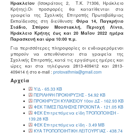
Ηρακλείου
(Ισοκράτους 2, Τ.Κ. 71306, Ηράκλειο
2018
Κρήτης).Οι προσφορές θα κατατίθενται στα
γραφεία της Σχολικής Επιτροπής Πρωτοβάθμιας
2017
Εκπαίδευσης στη διεύθυνση:
Θύρα 14, Παγκρήτιο
2016
Στάδιο, Σπύρου Μουστακλή, Περιοχή Λίντο,
Ηράκλειο Κρήτης
έως και 20 Μαΐου 2022 ημέρα
2015
Παρασκευή και ώρα 10:00 π.μ.
2013
Για περισσότερες πληροφορίες οι ενδιαφερόμενοι
μπορούν να απευθύνονται στα γραφεία της
Σχολικής Επιτροπής, κατά τις εργάσιμες ημέρες και
ώρες και στα τηλέφωνα 2813-409412 και 2813-
409414 ή στο e-mail :
protovathmia@gmail.com
Ο
ΤΟΠΟΣ
Αρχεία
ΜΑΣ
Υ/Δ - 65.33 KB
ΠΟΛΙΤΙΣΜΟΣ
ΠΕΡΙΛΗΨΗ ΠΡΟΚΗΡΥΞΗΣ - 54.92 KB
ΠΡΟΚΗΡΥΞΗ ΚΥΛΙΚΕΙΟΥ 10ου ΔΣ - 162.93 KB
ΦΕΚ ΤΙΜΕΣ ΠΩΛΗΣΗΣ ΠΡΟΪΟΝΤΑ - 121.05 KB
ΑΝΘΕΚΤΙΚΗ
ΠΟΛΗ
ΦΕΚ Επιτρεπόμενα είδη ΤΡΟΠΟΠΟΙΗΣΗ -
139.28 KB
ΦΕΚ Επιτρεπόμενα είδη - 3.49 MB
ΚΥΑ ΤΡΟΠΟΠΟΙΗΤΙΚΗ ΛΕΙΤΟΥΡΓΙΑΣ - 438.74