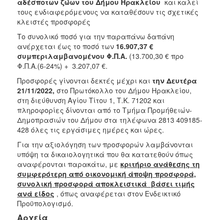
αδέσποτων ζώων
του Δήμου Ηρακλείου
και καλεί
2018
τους ενδιαφερόμενους
να καταθέσουν τις σχετικές
κλειστές προσφορές
2017
Το συνολικό ποσό για την παραπάνω δαπάνη
2016
ανέρχεται έως το ποσό των
16.907,37 €
2015
συμπεριλαμβανομένου Φ.Π.Α.
(13.700,30 € προ
Φ.Π.Α.(6-24%) + 3.207,07 €.
2013
Προσφορές γίνονται δεκτές μέχρι και
την Δευτέρα
21/11/2022,
στο Πρωτόκολλο του Δήμου Ηρακλείου,
στη διεύθυνση Αγίου Τίτου 1, Τ.Κ. 71202 και
πληροφορίες δίνονται από το Τμήμα Προμήθειών-
Ο
Δημοπρασιών του Δήμου στα τηλέφωνα 2813 409185-
ΤΟΠΟΣ
428 όλες τις εργάσιμες ημέρες και ώρες.
ΜΑΣ
Για την αξιολόγηση των προσφορών λαμβάνονται
υπόψη τα δικαιολογητικά που θα κατατεθούν όπως
ΠΟΛΙΤΙΣΜΟΣ
αναφέρονται παρακάτω, με
κριτήριο ανάθεσης τη
συμφερότερη από οικονομική άποψη προσφορά,
ΑΝΘΕΚΤΙΚΗ
συνολική προσφορά αποκλειστικά βάσει τιμής
ΠΟΛΗ
ανά είδος
, όπως αναφέρεται στον Ενδεικτικό
Προϋπολογισμό.
Αρχεία