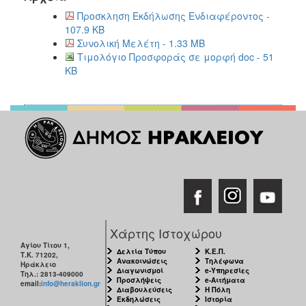
Προσκληση Εκδήλωσης Ενδιαφέροντος -
107.9 KB
Συνολική Μελέτη - 1.33 MB
Τιμολόγιο Προσφοράς σε μορφή doc - 51
KB
Χάρτης Ιστοχώρου
Αγίου Τίτου 1,
Δελτία Τύπου
Κ.Ε.Π.
Τ.Κ. 71202,
Ανακοινώσεις
Τηλέφωνα
Ηράκλειο
Διαγωνισμοί
e-Υπηρεσίες
Τηλ.: 2813-409000
Προσλήψεις
e-Αιτήματα
email:
info@heraklion.gr
Διαβουλεύσεις
Η Πόλη
Εκδηλώσεις
Ιστορία