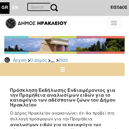
GR
EN
ΕΙΣΟΔΟΣ
Ο
Toggle
ΔΗΜΟΣ
navigati
Διακηρύξεις
-
Δημοπρασίες
Αρχείο
...
Αρχική
Ο Δήμος
2022
2026
2025
2024
Πρόσκληση Εκδήλωσης Ενδιαφέροντος για
2023
την Προμήθεια αναλωσίμων ειδών για το
καταφύγιο των αδέσποτων ζώων του Δήμου
2022
Ηρακλείου
2021
Ο Δήμος Ηρακλείου ανακοινώνει ότι θα προβεί στη
2020
συλλογή προσφορών για την Προμήθεια
αναλωσίμων ειδών για το καταφύγιο των
2019