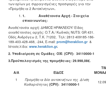
των ορίων με σφραγισμένες προσφορές για την
2018
«
Προμήθεια 2 Αυτοκίνητων
».
2017
1.
Αναθέτουσα Αρχή - Στοιχεία
2016
επικοινωνίας:
2015
Αναθέτουσα αρχή: ΔΗΜΟΣ ΗΡΑΚΛΕΙΟΥ/ Είδος
αναθέτουσας αρχής: Ο.Τ.Α./ Κωδικός NUTS: GR 431.
2013
Οδός Ανδρόγεω 2, Τ.Κ. 71202, Τηλ: 2813 409185-186-
189-403-428-468, -244, E-mail:
prom
@
heraklion
.
gr
&
Ιστοσελίδα:
www
.
heraklion
.
gr
.
2. Υποδιαίρεση σε Ομάδες
:
ΟΧΙ
.
(CPV):
34110000-1
Ο
3.Προϋπολογισμός της προμήθειας: 29.998,08€.
ΤΟΠΟΣ
ΜΑΣ
ΤΙ
Α/Α
ΕΙΔΟΣ
ΜΟΝΑΔ
ΠΟΛΙΤΙΣΜΟΣ
1
Προμήθεια δύο αυτοκινήτων της Δ/νση
12.0
Καθαριότητας
(CPV):
34110000-1
ΑΝΘΕΚΤΙΚΗ
ΠΟΛΗ