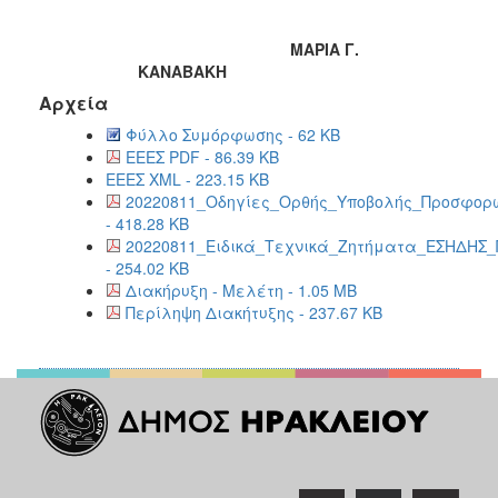
ΜΑΡΙΑ Γ.
ΚΑΝΑΒΑΚΗ
Αρχεία
Φύλλο Συμόρφωσης - 62 KB
EEEΣ PDF - 86.39 KB
ΕΕΕΣ XML - 223.15 KB
20220811_Οδηγίες_Ορθής_Υποβολής_Προσφορώ
- 418.28 KB
20220811_Ειδικά_Τεχνικά_Ζητήματα_ΕΣΗΔΗΣ_
- 254.02 KB
Διακήρυξη - Μελέτη - 1.05 MB
Περίληψη Διακήτυξης - 237.67 KB