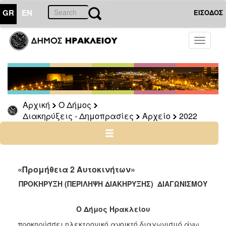
GR
EN
ΕΙΣΟΔΟΣ
Ο
Toggle
ΔΗΜΟΣ
navigati
Διακηρύξεις
-
Δημοπρασίες
Αρχείο
Αρχική
Ο Δήμος
Διακηρύξεις - Δημοπρασίες
Αρχείο
2022
2026
2025
2024
2023
«Προμήθεια 2 Αυτοκινήτων»
2022
ΠΡΟΚΗΡΥΞΗ (ΠΕΡΙΛΗΨΗ ΔΙΑΚΗΡΥΞΗΣ) ΔΙΑΓΩΝΙΣΜΟΥ
2021
2020
Ο Δήμος Ηρακλείου
2019
προκηρύσσει ηλεκτρονικό ανοικτό διαγωνισμό άνω