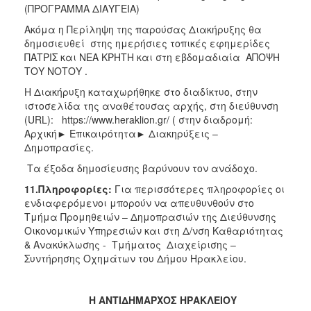
(ΠΡΟΓΡΑΜΜΑ ΔΙΑΥΓΕΙΑ)
Ακόμα η Περίληψη της παρούσας Διακήρυξης θα
δημοσιευθεί στης ημερήσιες τοπικές εφημερίδες
ΠΑΤΡΙΣ και ΝΕΑ ΚΡΗΤΗ και στη εβδομαδιαία ΑΠΟΨΗ
ΤΟΥ ΝΟΤΟΥ .
Η Διακήρυξη καταχωρήθηκε στο διαδίκτυο, στην
ιστοσελίδα της αναθέτουσας αρχής, στη διεύθυνση
(URL): https://www.heraklion.gr/ ( στην διαδρομή:
Αρχική► Επικαιρότητα► Διακηρύξεις –
Δημοπρασίες.
Τα έξοδα δημοσίευσης βαρύνουν τον ανάδοχο.
11.Πληροφορίες
:
Για περισσότερες πληροφορίες οι
ενδιαφερόμενοι μπορούν να απευθυνθούν στο
Τμήμα Προμηθειών – Δημοπρασιών της Διεύθυνσης
Οικονομικών Υπηρεσιών και στη Δ/νση Καθαριότητας
& Ανακύκλωσης - Τμήματος Διαχείρισης –
Συντήρησης Οχημάτων του Δήμου Ηρακλείου.
Η ΑΝΤΙΔΗΜΑΡΧΟΣ ΗΡΑΚΛΕΙΟΥ