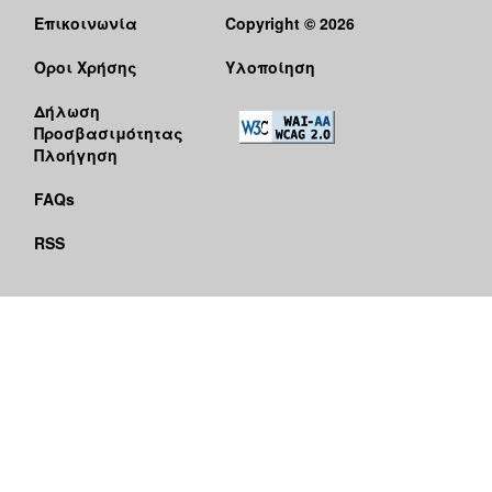
Επικοινωνία
Copyright © 2026
Όροι Χρήσης
Υλοποίηση
Δήλωση
Προσβασιμότητας
Πλοήγηση
FAQs
RSS