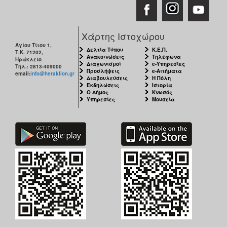
Χάρτης Ιστοχώρου
Αγίου Τίτου 1,
Δελτία Τύπου
Κ.Ε.Π.
Τ.Κ. 71202,
Ανακοινώσεις
Τηλέφωνα
Ηράκλειο
Διαγωνισμοί
e-Υπηρεσίες
Τηλ.: 2813-409000
Προσλήψεις
e-Αιτήματα
email:
info@heraklion.gr
Διαβουλεύσεις
Η Πόλη
Εκδηλώσεις
Ιστορία
Ο Δήμος
Κνωσός
Υπηρεσίες
Μουσεία