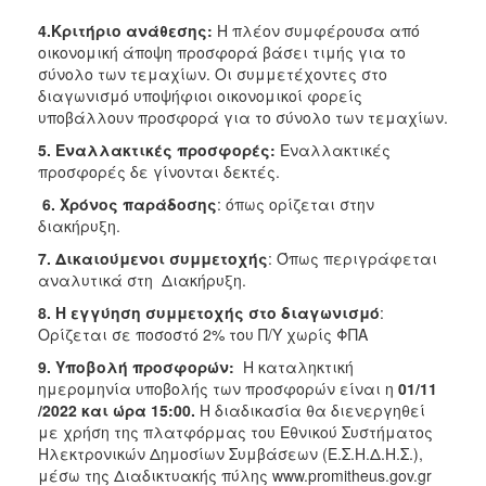
4
.Κριτήριο ανάθεσης:
Η πλέον συμφέρουσα από
οικονομική άποψη προσφορά βάσει τιμής για το
σύνολο των τεμαχίων. Οι συμμετέχοντες στο
διαγωνισμό υποψήφιοι οικονομικοί φορείς
υποβάλλουν προσφορά για το σύνολο των τεμαχίων.
5.
Εναλλακτικές προσφορές:
Εναλλακτικές
προσφορές δε γίνονται δεκτές.
6. Χρόνος παράδοσης
: όπως ορίζεται στην
διακήρυξη.
7. Δικαιούμενοι συμμετοχής
: Όπως περιγράφεται
αναλυτικά στη Διακήρυξη.
8. Η εγγύηση συμμετοχής στο διαγωνισμό
:
Ορίζεται σε ποσοστό 2% του Π/Υ χωρίς ΦΠΑ
9
. Υποβολή προσφορών:
Η καταληκτική
ημερομηνία υποβολής των προσφορών είναι η
01/11
/2022
και
ώρα 15:00.
Η διαδικασία θα διενεργηθεί
με χρήση της πλατφόρμας του Εθνικού Συστήματος
Ηλεκτρονικών Δημοσίων Συμβάσεων (Ε.Σ.Η.Δ.Η.Σ.),
μέσω της Διαδικτυακής πύλης www.promitheus.gov.gr