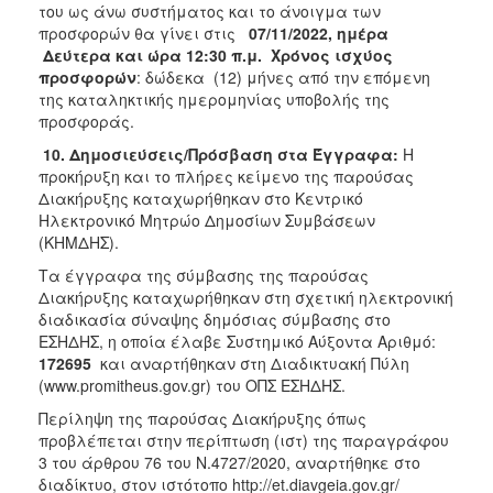
του ως άνω συστήματος και το άνοιγμα των
προσφορών θα γίνει στις
07/11/2022
, ημέρα
Δεύτερα και ώρα 12:30 π.μ. Χρόνος ισχύος
προσφορών
: δώδεκα (12) μήνες από την επόμενη
της καταληκτικής ημερομηνίας υποβολής της
προσφοράς.
10. Δημοσιεύσεις/Πρόσβαση στα Έγγραφα:
Η
προκήρυξη και το πλήρες κείμενο της παρούσας
Διακήρυξης καταχωρήθηκαν στο Κεντρικό
Ηλεκτρονικό Μητρώο Δημοσίων Συμβάσεων
(ΚΗΜΔΗΣ).
Τα έγγραφα της σύμβασης της παρούσας
Διακήρυξης καταχωρήθηκαν στη σχετική ηλεκτρονική
διαδικασία σύναψης δημόσιας σύμβασης στο
ΕΣΗΔΗΣ, η οποία έλαβε Συστημικό Αύξοντα Αριθμό:
172695
και αναρτήθηκαν στη Διαδικτυακή Πύλη
(www.promitheus.gov.gr) του ΟΠΣ ΕΣΗΔΗΣ.
Περίληψη της παρούσας Διακήρυξης όπως
προβλέπεται στην περίπτωση (ιστ) της παραγράφου
3 του άρθρου 76 του Ν.4727/2020, αναρτήθηκε στο
διαδίκτυο, στον ιστότοπο http://et.diavgeia.gov.gr/