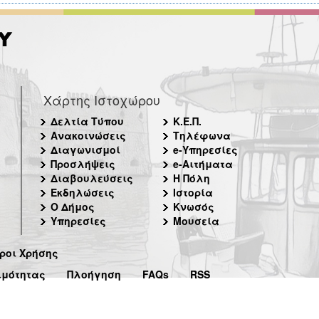
Χάρτης Ιστοχώρου
Δελτία Τύπου
Κ.Ε.Π.
Ανακοινώσεις
Τηλέφωνα
Διαγωνισμοί
e-Υπηρεσίες
Προσλήψεις
e-Αιτήματα
Διαβουλεύσεις
Η Πόλη
Εκδηλώσεις
Ιστορία
Ο Δήμος
Κνωσός
Υπηρεσίες
Μουσεία
ροι Χρήσης
ιμότητας
Πλοήγηση
FAQs
RSS