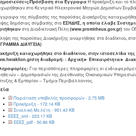
 Δημοσιεύσεις/Πρόσβαση στα Έγγραφα
Η προκήρυξη και το π
χωρήθηκαν στο Κεντρικό Ηλεκτρονικό Μητρώο Δημοσίων Συμβ
γγραφα της σύμβασης της παρούσας Διακήρυξης καταχωρήθηκα
ψης δημόσιας σύμβασης στο
ΕΣΗΔΗΣ, η οποία έλαβε Συστημι
ρτήθηκαν
στη Διαδικτυακή Πύλη
(www.promitheus.gov.gr)
του Ο
ληψη της παρούσας Διακήρυξης αναρτήθηκε στο διαδίκτυο
,
στο
ΟΓΡΑΜΜΑ ΔΙΑΥΓΕΙΑ)
ακήρυξη καταχωρήθηκε στο διαδίκτυο, στην ιστοσελίδα της
ww
.
heraklion
.
gr
στη διαδρομή: : Αρχική
►
Επικαιρότητα
►
Διακ
Πληροφορίες
:
Για περισσότερες πληροφορίες οι ενδιαφερόμε
ηθειών – Δημοπρασιών της Διεύθυνσης Οικονομικών Υπηρεσιών 
τυξης & Εμπορίου – Τμήμα Περιβάλλοντος.
εία
Παράταση υποβολής προσφορών - 2.75 MB
Προκήρυξη - 172.14 KB
Συνολική Μελέτη - 951.43 KB
ΕΕΕΣ_xml - 223.17 KB
ΕΕΕΣ_pdf - 50.86 KB