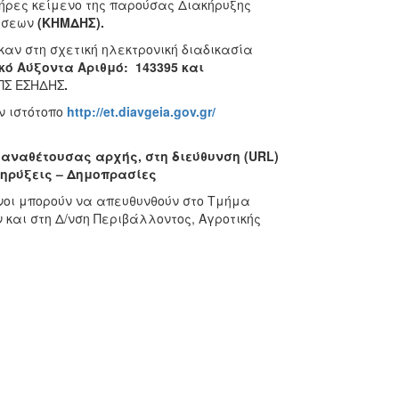
λήρες κείμενο της παρούσας Διακήρυξης
άσεων
(ΚΗΜΔΗΣ).
ν στη σχετική ηλεκτρονική διαδικασία
κό Αύξοντα Αριθμό:
143395
και
ΠΣ ΕΣΗΔΗΣ
.
ν ιστότοπο
http://et.diavgeia.gov.gr/
 αναθέτουσας αρχής, στη διεύθυνση (
URL
)
ηρύξεις – Δημοπρασίες
νοι μπορούν να απευθυνθούν στο Τμήμα
και στη Δ/νση Περιβάλλοντος, Αγροτικής