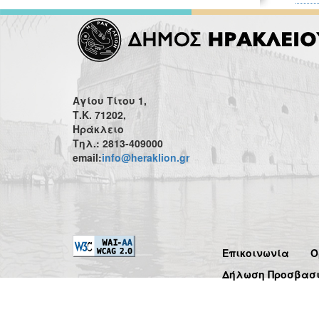
Αγίου Τίτου 1,
Τ.Κ. 71202,
Ηράκλειο
Τηλ.: 2813-409000
email:
info@heraklion.gr
Επικοινωνία
Ό
Δήλωση Προσβασ