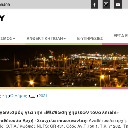
09409
ΕΡΓΑ 
ΙΣΜΟΣ
ΑΝΘΕΚΤΙΚΗ ΠΟΛΗ
E-ΥΠΗΡΕΣΙΕΣ
...
ική
Ο Δήμος
2021
γωνισμός για την «Μίσθωση χημικών τουαλετών»
ναθέτουσα Αρχή - Στοιχεία επικοινωνίας:
Αναθέτουσα αρχή:
ς: Ο.Τ.Α./ Κωδικός NUTS: GR 431. Οδός Αγ.Τίτου 1, Τ.Κ. 71202, Τη