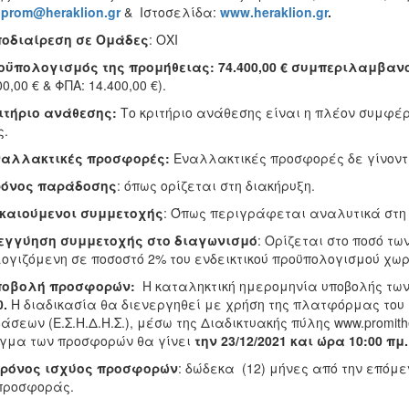
:
prom
@
heraklion
.
gr
& Ιστοσελίδα:
www
.
heraklion
.
gr
.
ποδιαίρεση σε Ομάδες
: ΟΧΙ
ροϋπολογισμός της προμήθειας:
74.400,00 € συμπεριλαμβαν
00,00 € & ΦΠΑ: 14.400,00 €).
ιτήριο ανάθεσης:
Το κριτήριο ανάθεσης είναι η πλέον συμφέ
ς.
αλλακτικές προσφορές:
Εναλλακτικές προσφορές δε γίνοντα
Χρόνος παράδοσης
: όπως ορίζεται στη διακήρυξη.
ικαιούμενοι συμμετοχής
: Όπως περιγράφεται αναλυτικά στη
 εγγύηση συμμετοχής στο διαγωνισμό
: Ορίζεται στο ποσό των
ογιζόμενη σε ποσοστό 2% του ενδεικτικού προϋπολογισμού χωρ
Υποβολή προσφορών:
Η καταληκτική ημερομηνία υποβολής των
0.
Η διαδικασία θα διενεργηθεί με χρήση της πλατφόρμας του
άσεων (Ε.Σ.Η.Δ.Η.Σ.), μέσω της Διαδικτυακής πύλης www.promith
γμα των προσφορών θα γίνει
την 23/12/2021 και ώρα 10:00 πμ.
 Χρόνος ισχύος προσφορών
: δώδεκα (12) μήνες από την επόμ
προσφοράς.