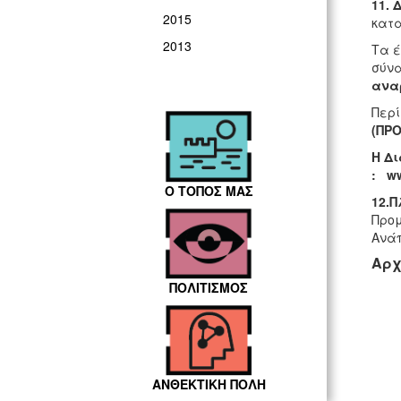
11.
2015
κατα
2013
Τα έ
σύνα
ανα
Περί
(ΠΡ
Η Δι
:
w
Ο ΤΟΠΟΣ ΜΑΣ
12.
Προμ
Ανάπ
Αρχ
ΠΟΛΙΤΙΣΜΟΣ
ΑΝΘΕΚΤΙΚΗ ΠΟΛΗ