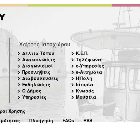
Χάρτης Ιστοχώρου
Δελτία Τύπου
Κ.Ε.Π.
Ανακοινώσεις
Τηλέφωνα
Διαγωνισμοί
e-Υπηρεσίες
Προσλήψεις
e-Αιτήματα
Διαβουλεύσεις
Η Πόλη
Εκδηλώσεις
Ιστορία
Ο Δήμος
Κνωσός
Υπηρεσίες
Μουσεία
ροι Χρήσης
ιμότητας
Πλοήγηση
FAQs
RSS