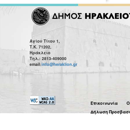
Αγίου Τίτου 1,
Τ.Κ. 71202,
Ηράκλειο
Τηλ.: 2813-409000
email:
info@heraklion.gr
Επικοινωνία
Ό
Δήλωση Προσβασ