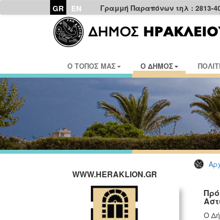
GR
EN
Γραμμή Παραπόνων τηλ : 2813-4
Ο ΤΟΠΟΣ ΜΑΣ
Ο ΔΗΜΟΣ
ΠΟΛΙΤ
Αρχ
WWW.HERAKLION.GR
Πρό
Αστ
Ο Δή