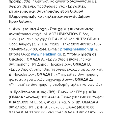
προκηρύσσει ηλεκτρονικό ανοικτό διαγωνισμό με
2018
σφραγισμένες προσφορές για
«Εργασίες
επισκευής και συντήρησης εξοπλισμού
2017
Πληροφορικής και τηλεπικοινωνιών Δήμου
2016
Ηρακλείου».
2015
1. Αναθέτουσα Αρχή - Στοιχεία επικοινωνίας:
Αναθέτουσα αρχή: ΔΗΜΟΣ ΗΡΑΚΛΕΙΟΥ/ Είδος
2013
αναθέτουσας αρχής: Ο.Τ.Α./ Κωδικός NUTS: GR 431.
Οδός Ανδρόγεω 2, Τ.Κ. 71202, Τηλ: 2813 409185-186-
189-403-428-468, -244, E-mail:
prom
@
heraklion
.
gr
&
Ιστοσελίδα:
www
.
heraklion
.
gr
. 2.
Υποδιαίρεση σε
Ομάδες:
ΟΜΑΔΑ Α:
«Εργασίες επισκευής και
Ο
συντήρησης Η/Υ Δήμου Ηρακλείου»,
ΟΜΑΔΑ Β:
ΤΟΠΟΣ
ΜΑΣ
«Εργασίες συντήρησης περιφερειακών μετά υλικών
Δ. Ηρακλείου»,
ΟΜΑΔΑ Γ:
«Υπηρεσίες συντήρησης
φωτοαντιγραφικών μηχανημάτων»,
ΟΜΑΔΑ Δ:
ΠΟΛΙΤΙΣΜΟΣ
«Υπηρεσίες συντήρησης υποδομής τηλεπικοινωνιών».
ΑΝΘΕΚΤΙΚΗ
3
.
Προϋπολογισμός (Π/Υ)
:
Συνολικός Π/Υ με ΦΠΑ
ΠΟΛΗ
(ΟΜΑΔΑ 1+2+3+4):
133.474,34
Ευρώ: (107.640,60 πλέον
ΦΠΑ 25.833,74 Ευρώ), Αναλυτικά, για την ΟΜΑΔΑ Α:
συνολικός Π/Υ με ΦΠΑ 57.870,80 Ευρώ: (46.670,00
πλέον ΦΠΑ 11.200,80) για την ΟΜΑΔΑ Β συνολικός Π/Υ