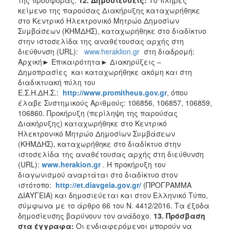
κείμενο της παρούσας Διακήρυξης καταχωρήθηκε
στο Κεντρικό Ηλεκτρονικό Μητρώο Δημοσίων
Συμβάσεων (ΚΗΜΔΗΣ), καταχωρήθηκε στο διαδίκτυο
στην ιστοσελίδα της αναθέτουσας αρχής στη
διεύθυνση (URL):
www.heraklion.gr
στη διαδρομή:
Αρχική► Επικαιρότητα► Διακηρύξεις –
Δημοπρασίες
και καταχωρήθηκε ακόμη και στη
διαδικτυακή πύλη του
Ε.Σ.Η.ΔΗ.Σ.:
http
://
www
.
promitheus
.
gov
.
gr
, όπου
έλαβε Συστημικούς Αριθμούς: 106856, 106857, 106859,
106860. Προκήρυξη (περίληψη της παρούσας
Διακήρυξης) καταχωρήθηκε στο Κεντρικό
Ηλεκτρονικό Μητρώο Δημοσίων Συμβάσεων
(ΚΗΜΔΗΣ), καταχωρήθηκε στο διαδίκτυο στην
ιστοσελίδα της αναθέτουσας αρχής στη διεύθυνση
(URL):
www.
herakion
.gr
. Η προκήρυξη του
διαγωνισμού αναρτάται στο διαδίκτυο στον
ιστότοπο:
http://et.diavgeia.gov.gr/
(ΠΡΟΓΡΑΜΜΑ
ΔΙΑΥΓΕΙΑ) και δημοσιεύεται και στον Ελληνικό Τύπο,
σύμφωνα με το άρθρο 66 του Ν. 4412/2016. Τα έξοδα
δημοσίευσης βαρύνουν τον ανάδοχο.
13
. Πρόσβαση
στα έγγραφα:
Οι ενδιαφερόμενοι μπορούν να