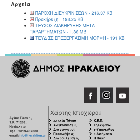
Αρχεία
ΠΑΡΟΧΗ ΔΙΕΥΚΡΙΝΙΣΕΩΝ - 216.37 KB
Προκήρυξη - 198.25 KB
ΤΕΥΧΟΣ ΔΙΑΚΗΡΥΞΗΣ ΜΕΤΑ
ΠΑΡΑΡΤΗΜΑΤΩΝ - 1.36 MB
ΤΕΥΔ ΣΕ ΕΠΕΞΕΡΓΑΣΙΜΗ ΜΟΡΦΗ - 191 KB
Χάρτης Ιστοχώρου
Αγίου Τίτου 1,
Δελτία Τύπου
Κ.Ε.Π.
Τ.Κ. 71202,
Ανακοινώσεις
Τηλέφωνα
Ηράκλειο
Διαγωνισμοί
e-Υπηρεσίες
Τηλ.: 2813-409000
Προσλήψεις
e-Αιτήματα
email:
info@heraklion.gr
Διαβουλεύσεις
Η Πόλη