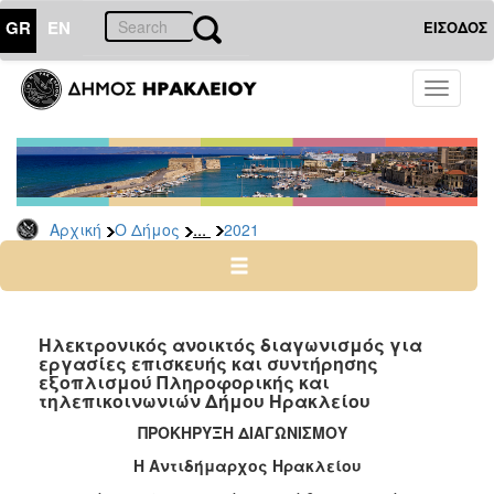
GR
EN
ΕΙΣΟΔΟΣ
Ο
Toggle
ΔΗΜΟΣ
navigati
Διακηρύξεις
-
Δημοπρασίες
Αρχείο
...
Αρχική
Ο Δήμος
2021
2026
2025
2024
Ηλεκτρονικός ανοικτός διαγωνισμός για
2023
εργασίες επισκευής και συντήρησης
εξοπλισμού Πληροφορικής και
2022
τηλεπικοινωνιών Δήμου Ηρακλείου
2021
ΠΡΟΚΗΡΥΞΗ ΔΙΑΓΩΝΙΣΜΟΥ
2020
Η Αντιδήμαρχος Ηρακλείου
2019