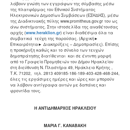
λάβουν γνώση των εγγράφων της σύμβασης μέσω
της πλατφόρμας του Εθνικού Συστήματος
Ηλεκτρονικών Δημοσίων Συμβάσεων (ΕΣΗΔΗΣ), μέσω
της Διαδικτυακής πύλης www.promitheus.gov.gr του ως
άνω συστήματος. Στην ιστοσελίδα της αναθέτουσας
αρχής (
www
.
heraklion
.
gr
) είναι διαθέσιμα όλα τα
συμβατικά τεύχη της παρούσας. (Αρχική►
Επικαιρότητα► Διακηρύξεις – Δημοπρασίες). Επίσης
η προκήρυξη καθώς και το σύνολο των τευχών
δημοπράτησης διατίθενται και σε έντυπη μορφή
από το Γραφείο Προμηθειών του ∆ήµου Ηρακλείου
στη διεύθυνση Ν. Πλαστήρα 49, Ηράκλειο Κρήτης ,
Τ.Κ. 71202, τηλ. 2813 409185-186-189-403-428-468-244,
όλες τις εργάσιμες ημέρες και ώρες και μπορούν
να λάβουν αντίγραφα αυτών με δαπάνες και
φροντίδα τους.
Η ΑΝΤΙΔΗΜΑΡΧΟΣ ΗΡΑΚΛΕΙΟΥ
ΜΑΡΙΑ Γ. ΚΑΝΑΒΑΚΗ