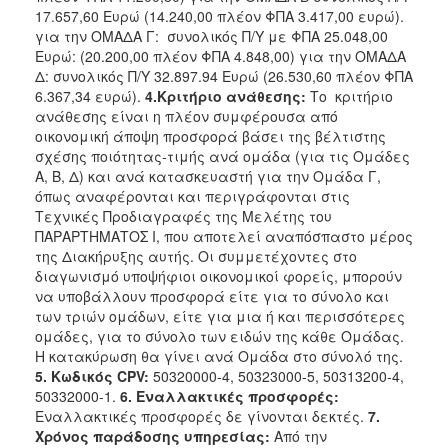
17.657,60 Ευρώ (14.240,00 πλέον ΦΠΑ 3.417,00 ευρώ).
για την ΟΜΑΔΑ Γ: συνολικός Π/Υ με ΦΠΑ 25.048,00
Ευρώ: (20.200,00 πλέον ΦΠΑ 4.848,00) για την ΟΜΑΔΑ
Δ: συνολικός Π/Υ 32.897.94 Ευρώ (26.530,60 πλέον ΦΠΑ
6.367,34 ευρώ).
4.Κριτήριο ανάθεσης:
Το κριτήριο
ανάθεσης είναι η πλέον συμφέρουσα από
οικονομική άποψη προσφορά βάσει της βέλτιστης
σχέσης ποιότητας-τιμής ανά ομάδα (για τις Ομάδες
Α, Β, Δ) και ανά κατασκευαστή για την Ομάδα Γ,
όπως αναφέρονται και περιγράφονται στις
Τεχνικές Προδιαγραφές της Μελέτης του
ΠΑΡΑΡΤΗΜΑΤΟΣ Ι, που αποτελεί αναπόσπαστο μέρος
της Διακήρυξης αυτής. Οι συμμετέχοντες στο
διαγωνισμό υποψήφιοι οικονομικοί φορείς, μπορούν
να υποβάλλουν προσφορά είτε για το σύνολο και
των τριών ομάδων, είτε για μια ή και περισσότερες
ομάδες, για το σύνολο των ειδών της κάθε Ομάδας.
Η κατακύρωση θα γίνει ανά Ομάδα στο σύνολό της.
5. Κωδικός CPV:
50320000-4, 50323000-5, 50313200-4,
50332000-1.
6
. Εναλλακτικές προσφορές:
Εναλλακτικές προσφορές δε γίνονται δεκτές.
7.
Χρόνος παράδοσης υπηρεσίας:
Από την