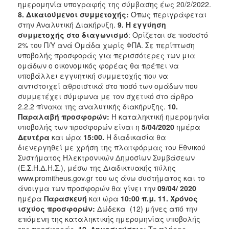
ημερομηνία υπογραφής της σύμβασης έως 20/2/2022.
8. Δικαιούμενοι συμμετοχής:
Όπως περιγράφεται
στην Αναλυτική Διακήρυξη.
9.
Η εγγύηση
συμμετοχής στο διαγωνισμό
: Ορίζεται σε ποσοστό
2% του Π/Υ ανά Ομάδα χωρίς ΦΠΑ. Σε περίπτωση
υποβολής προσφοράς για περισσότερες των μια
ομάδων ο οικονομικός φορέας θα πρέπει να
υποβάλλει εγγυητική συμμετοχής που να
αντιστοιχεί αθροιστικά στο ποσό των ομάδων που
συμμετέχει σύμφωνα με τον σχετικό στο άρθρο
2.2.2 πίνακα της αναλυτικής διακήρυξης.
10.
Παραλαβή προσφορών:
Η καταληκτική ημερομηνία
υποβολής των προσφορών είναι η
5/04/2020
ημέρα
Δευτέρα
και ώρα
15:00.
Η διαδικασία θα
διενεργηθεί με χρήση της πλατφόρμας του Εθνικού
Συστήματος Ηλεκτρονικών Δημοσίων Συμβάσεων
(Ε.Σ.Η.Δ.Η.Σ.), μέσω της Διαδικτυακής πύλης
www.promitheus.gov.gr του ως άνω συστήματος και το
άνοιγμα των προσφορών θα γίνει την
09/04
/ 2020
ημέρα
Παρασκευή
και ώρα
10:00 π.μ. 11. Χρόνος
ισχύος προσφορών:
Δώδεκα (12) μήνες από την
επόμενη της καταληκτικής ημερομηνίας υποβολής
της προσφοράς.
12. Δημοσιεύσεις:
Το πλήρες