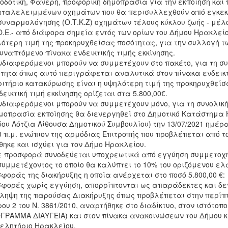
οδοτική, Φανερή, προφορική δημοπρασία για την εκποίηση και
ταλελειμμένων οχημάτων που θα περισυλλεχθούν από εγκεκρ
υναρμολόγησης (Ο.Τ.Κ.Ζ) οχημάτων τέλους κύκλου ζωής - μέλος
Ο.Ε.- από διάφορα σημεία εντός των ορίων του Δήμου Ηρακλείο
ότερη τιμή της προκηρυχθείσας ποσότητας, για την συλλογή 
υναπτόμενο πίνακα ενδεικτικής τιμής εκκίνησης.
νδιαφερόμενοι μπορούν να συμμετέχουν στο πακέτο, για τη σ
τητα όπως αυτό περιγράφεται αναλυτικά στον πίνακα ενδεικτι
ριτήριο κατακύρωσης είναι η υψηλότερη τιμή της προκηρυχθείσ
δεικτική τιμή εκκίνησης ορίζεται στα 5.800,00€.
νδιαφερόμενοι μπορούν να συμμετέχουν μόνο, για τη συνολικ
μοπρασία εκποίησης θα διενεργηθεί στο Δημοτικό Κατάστημα 
ίου Λότζια Αίθουσα Δημοτικού Συμβουλίου) την 13/07/2021 ημέρ
0 π.μ. ενώπιον της αρμόδιας Επιτροπής που προβλέπεται από το
θηκε και ισχύει για τον Δήμο Ηρακλείου.
 προσφορά συνοδεύεται υποχρεωτικά από εγγύηση συμμετοχή
συμμετέχοντος το οποίο θα καλύπτει το 10% του οριζόμενου ελ
φοράς της διακήρυξης η οποία ανέρχεται στο ποσό 5.800,00 €:
φορές χωρίς εγγύηση, απορρίπτονται ως απαράδεκτες και δεν
ληψη της παρούσας Διακήρυξης όπως προβλέπεται στην περίπ
ου 2 του Ν. 3861/2010, αναρτήθηκε στο διαδίκτυο, στον ιστότοπο htt
ΓΡΑΜΜΑ ΔΙΑΥΓΕΙΑ) και στον πίνακα ανακοινώσεων του Δήμου κ
ελητήριο Ηρακλείου.