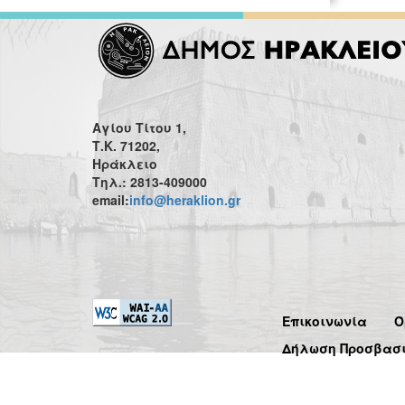
Αγίου Τίτου 1,
Τ.Κ. 71202,
Ηράκλειο
Τηλ.: 2813-409000
email:
info@heraklion.gr
Επικοινωνία
Ό
Δήλωση Προσβασ