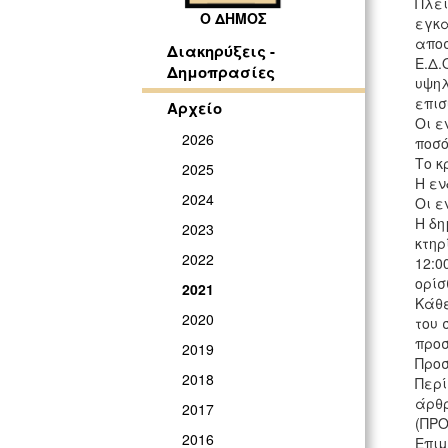
Πλει
Ο ΔΗΜΟΣ
εγκα
αποσ
Διακηρύξεις -
Ε.Δ.
Δημοπρασίες
υψηλ
επισ
Αρχείο
Οι ε
2026
ποσό
Το κ
2025
Η εν
2024
Οι ε
Η δη
2023
κτηρ
2022
12:0
ορίσ
2021
Κάθε
2020
του 
προσ
2019
Προσ
2018
Περί
άρθρ
2017
(ΠΡΟ
2016
Επιμ