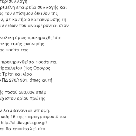
 περισυλλογή
ιμένη εταιρεία συλλογής και
 του επίσημου δικτύου της
υ, με κριτήριο κατακύρωσης τη
των ειδών που αναφέρονται στον
υνολική όμως προκηρυχθείσα
κής τιμής εκκίνησης.
ας ποσότητας.
ή προκηρυχθείσα ποσότητα.
Ηρακλείου (1ος Όροφος
α Τρίτη και ώρα
 ΠΔ 270/1981, όπως αυτή
ς ποσού 580,00€ υπέρ
άχιστου ορίου πρώτης
 λαμβάνονται υπ’ όψη.
τωση 16 της παραγράφου 4 του
p://et.diavgeia.gov.gr/
αι θα αποσταλεί στο