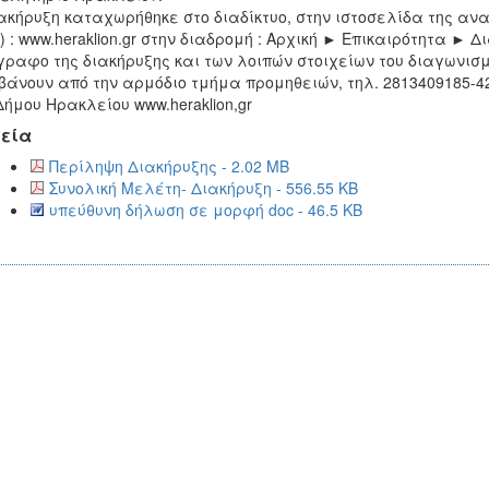
ακήρυξη καταχωρήθηκε στο διαδίκτυο, στην ιστοσελίδα της αν
) : www.heraklion.gr στην διαδρομή : Αρχική ► Επικαιρότητα ► 
γραφο της διακήρυξης και των λοιπών στοιχείων του διαγωνισ
άνουν από την αρμόδιο τμήμα προμηθειών, τηλ. 2813409185-42
Δήμου Ηρακλείου www.heraklion,gr
εία
Περίληψη Διακήρυξης - 2.02 MB
Συνολική Μελέτη- Διακήρυξη - 556.55 KB
υπεύθυνη δήλωση σε μορφή doc - 46.5 KB