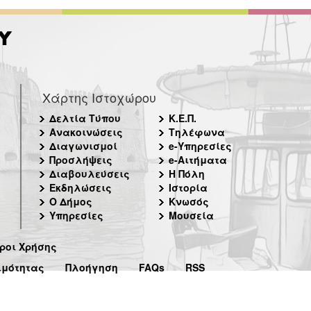
Χάρτης Ιστοχώρου
Δελτία Τύπου
Κ.Ε.Π.
Ανακοινώσεις
Τηλέφωνα
Διαγωνισμοί
e-Υπηρεσίες
Προσλήψεις
e-Αιτήματα
Διαβουλεύσεις
Η Πόλη
Εκδηλώσεις
Ιστορία
Ο Δήμος
Κνωσός
Υπηρεσίες
Μουσεία
ροι Χρήσης
ιμότητας
Πλοήγηση
FAQs
RSS