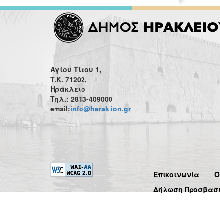
Αγίου Τίτου 1,
Τ.Κ. 71202,
Ηράκλειο
Τηλ.: 2813-409000
email:
info@heraklion.gr
Επικοινωνία
Ό
Δήλωση Προσβασ