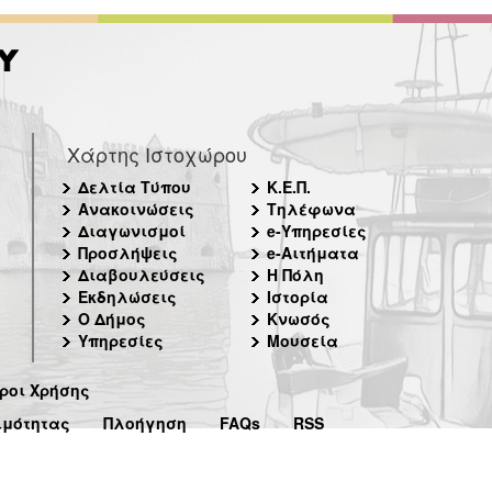
Χάρτης Ιστοχώρου
Δελτία Τύπου
Κ.Ε.Π.
Ανακοινώσεις
Τηλέφωνα
Διαγωνισμοί
e-Υπηρεσίες
Προσλήψεις
e-Αιτήματα
Διαβουλεύσεις
Η Πόλη
Εκδηλώσεις
Ιστορία
Ο Δήμος
Κνωσός
Υπηρεσίες
Μουσεία
ροι Χρήσης
ιμότητας
Πλοήγηση
FAQs
RSS