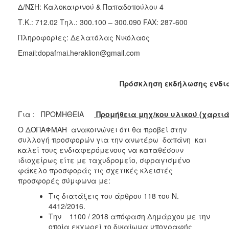
Δ/ΝΣΗ: Καλοκαιρινού & Παπαδοπούλου 4
2018
Τ.Κ.: 712.02
Τηλ.: 300.100 – 300.090 FAX: 287-600
2017
Πληροφορίες: Δελατόλας Νικόλαος
2016
Email:dopafmai.heraklion@gmail.com
2015
2013
Πρόσκληση εκδήλωσης ενδι
Για : ΠΡΟΜΗΘΕΙΑ
Προμήθεια μηχ/κου υλικού (χαρτιά,
Ο
Ο ΔΟΠΑΦΜΑΗ ανακοινώνει ότι θα προβεί στην
ΤΟΠΟΣ
ΜΑΣ
συλλογή προσφορών για την ανωτέρω δαπάνη και
καλεί τους ενδιαφερόμενους να καταθέσουν
ιδιοχείρως είτε με ταχυδρομείο, σφραγισμένο
ΠΟΛΙΤΙΣΜΟΣ
φάκελο προσφοράς τις σχετικές κλειστές
προσφορές σύμφωνα με:
ΑΝΘΕΚΤΙΚΗ
ΠΟΛΗ
Τις διατάξεις του άρθρου 118 του Ν.
4412/2016.
Την 1100 / 2018 απόφαση Δημάρχου με την
οποία εκχωρεί το δικαίωμα υπογραφής