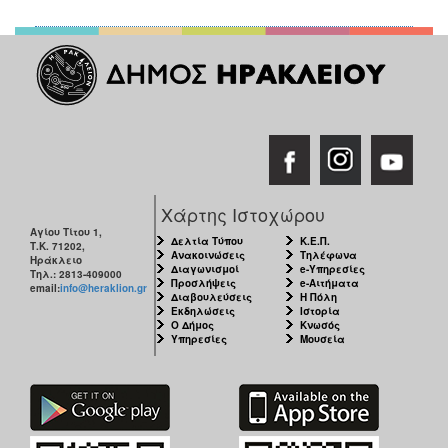
Χάρτης Ιστοχώρου
Αγίου Τίτου 1,
Δελτία Τύπου
Κ.Ε.Π.
Τ.Κ. 71202,
Ανακοινώσεις
Τηλέφωνα
Ηράκλειο
Διαγωνισμοί
e-Υπηρεσίες
Τηλ.: 2813-409000
Προσλήψεις
e-Αιτήματα
email:
info@heraklion.gr
Διαβουλεύσεις
Η Πόλη
Εκδηλώσεις
Ιστορία
Ο Δήμος
Κνωσός
Υπηρεσίες
Μουσεία