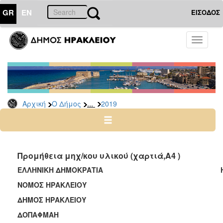
GR
EN
ΕΙΣΟΔΟΣ
Ο
Toggle
ΔΗΜΟΣ
navigati
Διακηρύξεις
-
Δημοπρασίες
Αρχείο
...
Αρχική
Ο Δήμος
2019
2026
2025
2024
Προμήθεια μηχ/κου υλικού (χαρτιά,Α4 )
2023
ΕΛΛΗΝΙΚΗ ΔΗΜΟΚΡΑΤΙΑ Ηράκλ
2022
ΝΟΜΟΣ ΗΡΑΚΛΕΙΟΥ
2021
ΔΗΜΟΣ ΗΡΑΚΛΕΙΟΥ ΑΡ.ΠΡΩ
2020
ΔΟΠΑΦΜΑΗ
2019