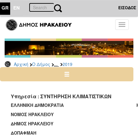
GR
EN
ΕΙΣΟΔΟΣ
Ο
Toggle
ΔΗΜΟΣ
navigati
Διακηρύξεις
-
Δημοπρασίες
Αρχείο
...
Αρχική
Ο Δήμος
2019
2026
2025
2024
Υπηρεσία : ΣΥΝΤΗΡΗΣΗ ΚΛΙΜΑΤΙΣΤΙΚΩΝ
2023
ΕΛΛΗΝΙΚΗ ΔΗΜΟΚΡΑΤΙΑ Ηρά
2022
ΝΟΜΟΣ ΗΡΑΚΛΕΙΟΥ
2021
ΔΗΜΟΣ ΗΡΑΚΛΕΙΟΥ ΑΡ.
2020
ΔΟΠΑΦΜΑΗ
2019