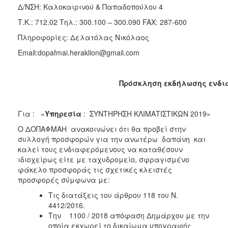
Δ/ΝΣΗ: Καλοκαιρινού & Παπαδοπούλου 4
2018
Τ.Κ.: 712.02
Τηλ.: 300.100 – 300.090 FAX: 287-600
2017
Πληροφορίες: Δελατόλας Νικόλαος
2016
Email:dopafmai.heraklion@gmail.com
2015
2013
Πρόσκληση εκδήλωσης ενδι
Για : «
Υπηρεσία
: ΣΥΝΤΗΡΗΣΗ ΚΛΙΜΑΤΙΣΤΙΚΩΝ 2019»
Ο
Ο ΔΟΠΑΦΜΑΗ ανακοινώνει ότι θα προβεί στην
ΤΟΠΟΣ
ΜΑΣ
συλλογή προσφορών για την ανωτέρω δαπάνη και
καλεί τους ενδιαφερόμενους να καταθέσουν
ιδιοχείρως είτε με ταχυδρομείο, σφραγισμένο
ΠΟΛΙΤΙΣΜΟΣ
φάκελο προσφοράς τις σχετικές κλειστές
προσφορές σύμφωνα με:
ΑΝΘΕΚΤΙΚΗ
ΠΟΛΗ
Τις διατάξεις του άρθρου 118 του Ν.
4412/2016.
Την 1100 / 2018 απόφαση Δημάρχου με την
οποία εκχωρεί το δικαίωμα υπογραφής