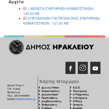
Αρχεία
1 ΜΕΛΕΤΗ ΣΥΝΤΗΡΗΣΗ ΚΛΙΜΑΤΙΣΤΙΚΩΝ -
145.03 KB
5 ΠΡΟΣΚΛΗΣΗ ΓΙΑ ΠΡΟΣΦΟΡΕΣ ΣΥΝΤΗΡΗΣΗ
ΚΛΙΜΑΤΙΣΤΙΚΩΝ - 121.63 KB
Χάρτης Ιστοχώρου
Αγίου Τίτου 1,
Δελτία Τύπου
Κ.Ε.Π.
Τ.Κ. 71202,
Ανακοινώσεις
Τηλέφωνα
Ηράκλειο
Διαγωνισμοί
e-Υπηρεσίες
Τηλ.: 2813-409000
Προσλήψεις
e-Αιτήματα
email:
info@heraklion.gr
Διαβουλεύσεις
Η Πόλη
Εκδηλώσεις
Ιστορία
Ο Δήμος
Κνωσός