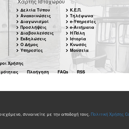
Χάρτης Ιστοχώρου
Δελτία Τύπου
Κ.Ε.Π.
Ανακοινώσεις
Τηλέφωνα
Διαγωνισμοί
e-Υπηρεσίες
Προσλήψεις
e-Αιτήματα
Διαβουλεύσεις
Η Πόλη
Εκδηλώσεις
Ιστορία
Ο Δήμος
Κνωσός
Υπηρεσίες
Μουσεία
ροι Χρήσης
ιμότητας
Πλοήγηση
FAQs
RSS
περιεχόμενο, συναινείτε με την αποδοχή τους.
Πολιτική Χρήσης C