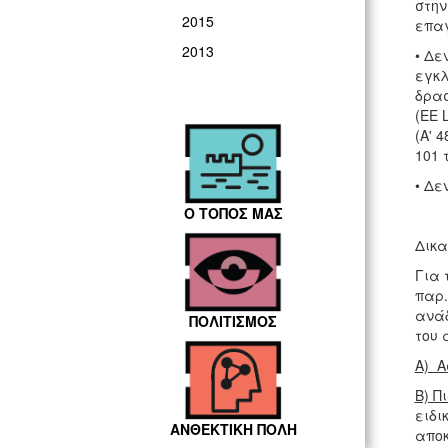
στην
2015
επα
2013
• Δε
εγκλ
δρασ
(ΕΕ L
(Α' 
101 
• Δε
Ο ΤΟΠΟΣ ΜΑΣ
Δικα
Για 
παρ.
ανάδ
ΠΟΛΙΤΙΣΜΟΣ
του 
Α) Α
Β) Π
ειδι
ΑΝΘΕΚΤΙΚΗ ΠΟΛΗ
αποκ