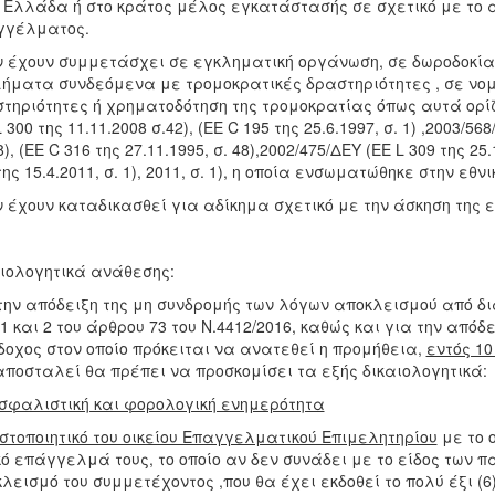
 Ελλάδα ή στο κράτος μέλος εγκατάστασής σε σχετικό με το α
γγέλματος.
ν έχουν συμμετάσχει σε εγκληματική οργάνωση, σε δωροδοκία
ήματα συνδεόμενα με τρομοκρατικές δραστηριότητες , σε νο
τηριότητες ή χρηματοδότηση της τρομοκρατίας όπως αυτά ορίζ
 300 της 11.11.2008 σ.42), (ΕΕ C 195 της 25.6.1997, σ. 1) ,2003/568
48), (ΕΕ C 316 της 27.11.1995, σ. 48),2002/475/ΔΕΥ (ΕΕ L 309 της 25
της 15.4.2011, σ. 1), 2011, σ. 1), η οποία ενσωματώθηκε στην εθν
ν έχουν καταδικασθεί για αδίκημα σχετικό με την άσκηση της
ιολογητικά ανάθεσης:
την απόδειξη της μη συνδρομής των λόγων αποκλεισμού από δ
1 και 2 του άρθρου 73 του Ν.4412/2016, καθώς και για την από
οχος στον οποίο πρόκειται να ανατεθεί η προμήθεια,
εντός 1
αποσταλεί θα πρέπει να προσκομίσει τα εξής δικαιολογητικά:
σφαλιστική και φορολογική ενημερότητα
ιστοποιητικό του οικείου Επαγγελματικού Επιμελητηρίου
με το ο
κό επάγγελμά τους, το οποίο αν δεν συνάδει με το είδος των
λεισμό του συμμετέχοντος ,που θα έχει εκδοθεί το πολύ έξι (6