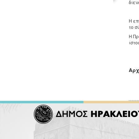
διεν
H επ
το σ
Η Πρ
ιστο
Αρχ