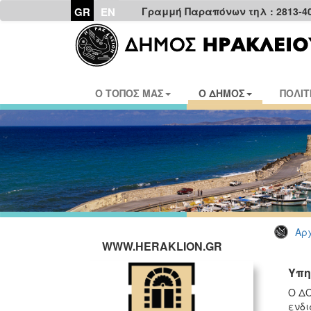
GR
EN
Γραμμή Παραπόνων τηλ : 2813-4
Ο ΤΟΠΟΣ ΜΑΣ
Ο ΔΗΜΟΣ
ΠΟΛΙΤ
Αρχ
WWW.HERAKLION.GR
Υπη
Ο ΔΟ
ενδι