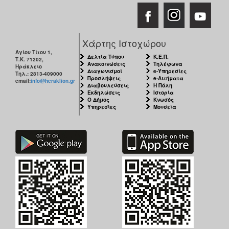
Χάρτης Ιστοχώρου
Αγίου Τίτου 1,
Δελτία Τύπου
Κ.Ε.Π.
Τ.Κ. 71202,
Ανακοινώσεις
Τηλέφωνα
Ηράκλειο
Διαγωνισμοί
e-Υπηρεσίες
Τηλ.: 2813-409000
Προσλήψεις
e-Αιτήματα
email:
info@heraklion.gr
Διαβουλεύσεις
Η Πόλη
Εκδηλώσεις
Ιστορία
Ο Δήμος
Κνωσός
Υπηρεσίες
Μουσεία