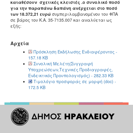
καταθέσουν σχετικές κλειστές .ο συνολικό ποσό
2018
για την παραπάνω δαπάνη ανέρχεται στο ποσό
των 18.372,21 ευρώ
συµπεριλαµβανοµένου του ΦΠΑ
2017
σε βάρος του Κ.Α. 35-7135.007 και αναλύεται ως
2016
εξής:
2015
2013
Αρχεία
Πρόσκληση Εκδήλωσης Ενδιαφέροντος -
157.18 KB
Συνολική Μελέτη(Συγγραφή
Υποχρεώσεων,Τεχνικές Προδιαγραφές,
Ο
Ενδεικτικός Προυπολογισμός) - 282.33 KB
ΤΟΠΟΣ
ΜΑΣ
Τιμολόγιο προσφοράς σε μορφή (doc) -
172.5 KB
ΠΟΛΙΤΙΣΜΟΣ
ΑΝΘΕΚΤΙΚΗ
ΠΟΛΗ