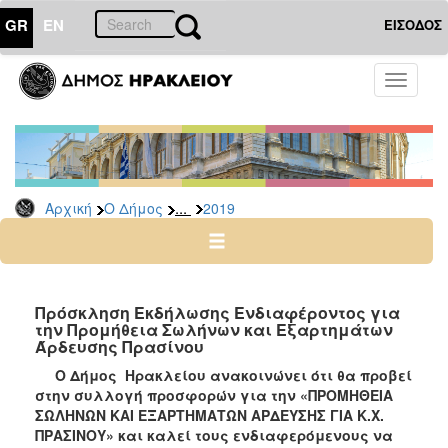
GR
EN
ΕΙΣΟΔΟΣ
Ο
Toggle
ΔΗΜΟΣ
navigati
Διακηρύξεις
-
Δημοπρασίες
Αρχείο
...
Αρχική
Ο Δήμος
2019
2026
2025
2024
Πρόσκληση Εκδήλωσης Ενδιαφέροντος για
2023
την Προμήθεια Σωλήνων και Εξαρτημάτων
Άρδευσης Πρασίνου
2022
Ο Δήμος Ηρακλείου ανακοινώνει ότι θα προβεί
2021
στην συλλογή προσφορών για τ
ην «ΠΡΟΜΗΘΕΙΑ
2020
ΣΩΛΗΝΩΝ ΚΑΙ ΕΞΑΡΤΗΜΑΤΩΝ ΑΡΔΕΥΣΗΣ ΓΙΑ Κ.Χ.
ΠΡΑΣΙΝΟΥ»
και καλεί τους ενδιαφερόμενους να
2019