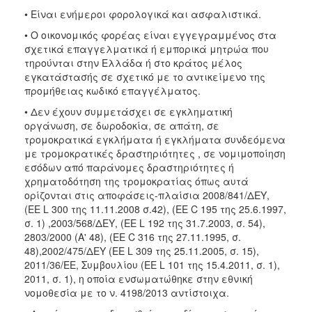
• Είναι ενήμεροι φορολογικά και ασφαλιστικά.
• Ο οικονομικός φορέας είναι εγγεγραμμένος στα
σχετικά επαγγελματικά ή εμπορικά μητρώα που
τηρούνται στην Ελλάδα ή στο κράτος μέλος
εγκατάστασής σε σχετικό με το αντικείμενο της
προμήθειας κωδικό επαγγέλματος.
• Δεν έχουν συμμετάσχει σε εγκληματική
οργάνωση, σε δωροδοκία, σε απάτη, σε
τρομοκρατικά εγκλήματα ή εγκλήματα συνδεόμενα
με τρομοκρατικές δραστηριότητες , σε νομιμοποίηση
εσόδων από παράνομες δραστηριότητες ή
χρηματοδότηση της τρομοκρατίας όπως αυτά
ορίζονται στις αποφάσεις-πλαίσια 2008/841/ΔΕΥ,
(ΕΕ L 300 της 11.11.2008 σ.42), (ΕΕ C 195 της 25.6.1997,
σ. 1) ,2003/568/ΔΕΥ, (ΕΕ L 192 της 31.7.2003, σ. 54),
2803/2000 (Α' 48), (ΕΕ C 316 της 27.11.1995, σ.
48),2002/475/ΔΕΥ (ΕΕ L 309 της 25.11.2005, σ. 15),
2011/36/ΕΕ, Συμβουλίου (ΕΕ L 101 της 15.4.2011, σ. 1),
2011, σ. 1), η οποία ενσωματώθηκε στην εθνική
νομοθεσία με το ν. 4198/2013 αντίστοιχα.