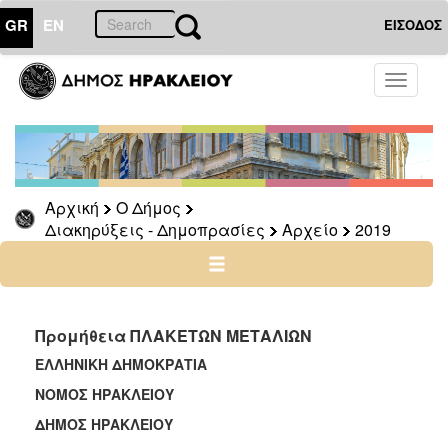
GR
EN
ΕΙΣΟΔΟΣ
Ο
Toggle
ΔΗΜΟΣ
navigati
Διακηρύξεις
-
Δημοπρασίες
Αρχείο
Αρχική
Ο Δήμος
Διακηρύξεις - Δημοπρασίες
Αρχείο
2019
2026
2025
2024
2023
Προμήθεια ΠΛΑΚΕΤΩΝ ΜΕΤΑΛΙΩΝ
2022
ΕΛΛΗΝΙΚΗ ΔΗΜΟΚΡΑΤΙΑ Ηράκλ
2021
ΝΟΜΟΣ ΗΡΑΚΛΕΙΟ
2020
ΔΗΜΟΣ ΗΡΑΚΛΕΙΟΥ ΑΡ.
2019