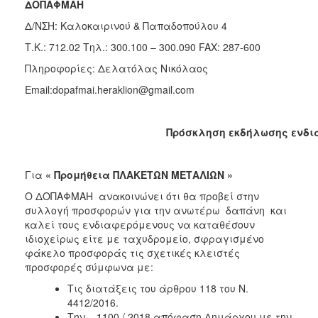
ΔΟΠΑΦΜΑΗ
2018
Δ/ΝΣΗ: Καλοκαιρινού & Παπαδοπούλου 4
2017
Τ.Κ.: 712.02
Τηλ.: 300.100 – 300.090 FAX: 287-600
2016
Πληροφορίες: Δελατόλας Νικόλαος
2015
Email:dopafmai.heraklion@gmail.com
2013
Πρόσκληση εκδήλωσης ενδι
Ο
Για
«
Προμήθεια ΠΛΑΚΕΤΩΝ ΜΕΤΑΛΙΩΝ »
ΤΟΠΟΣ
ΜΑΣ
Ο ΔΟΠΑΦΜΑΗ ανακοινώνει ότι θα προβεί στην
συλλογή προσφορών για την ανωτέρω δαπάνη και
καλεί τους ενδιαφερόμενους να καταθέσουν
ΠΟΛΙΤΙΣΜΟΣ
ιδιοχείρως είτε με ταχυδρομείο, σφραγισμένο
φάκελο προσφοράς τις σχετικές κλειστές
ΑΝΘΕΚΤΙΚΗ
προσφορές σύμφωνα με:
ΠΟΛΗ
Τις διατάξεις του άρθρου 118 του Ν.
4412/2016.
Την 1100 / 2018 απόφαση Δημάρχου με την