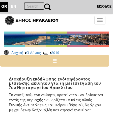
GR
EN
ΕΙΣΟΔΟΣ
Ο
Toggle
ΔΗΜΟΣ
navigati
Διακηρύξεις
-
Δημοπρασίες
Αρχείο
...
Αρχική
Ο Δήμος
2019
2026
2025
2024
Διακήρυξη εκδήλωσης ενδιαφέροντος
2023
μίσθωσης ακινήτου για τη μετεστέγαση του
7ου Νηπιαγωγείου Ηρακλείου
2022
Το αναζητούμενο ακίνητο, προτείνεται να βρίσκεται
2021
εντός της περιοχής που ορίζεται από τις οδούς
2020
Εθνικής Αντιστάσεως και Ικάρου (Βόρεια), Νεάρχου
μέχρι Λεωφ.Καζαντζίδη και αφορά ενοικίαση
2019