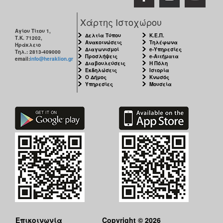
Χάρτης Ιστοχώρου
Αγίου Τίτου 1,
Δελτία Τύπου
Κ.Ε.Π.
Τ.Κ. 71202,
Ανακοινώσεις
Τηλέφωνα
Ηράκλειο
Διαγωνισμοί
e-Υπηρεσίες
Τηλ.: 2813-409000
Προσλήψεις
e-Αιτήματα
email:
info@heraklion.gr
Διαβουλεύσεις
Η Πόλη
Εκδηλώσεις
Ιστορία
Ο Δήμος
Κνωσός
Υπηρεσίες
Μουσεία
Επικοινωνία
Copyright © 2026