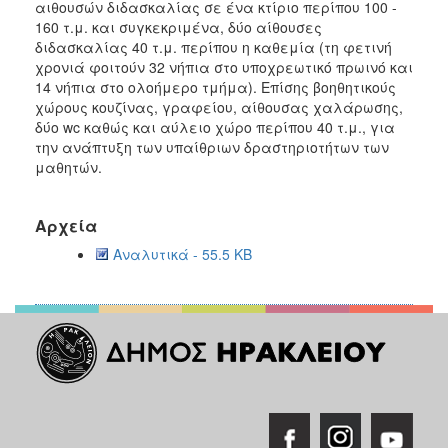
αιθουσών διδασκαλίας σε ένα κτίριο περίπου 100 -
2018
160 τ.μ. και συγκεκριμένα, δύο αίθουσες
διδασκαλίας 40 τ.μ. περίπου η καθεμία (τη φετινή
2017
χρονιά φοιτούν 32 νήπια στο υποχρεωτικό πρωινό και
2016
14 νήπια στο ολοήμερο τμήμα). Επίσης βοηθητικούς
χώρους κουζίνας, γραφείου, αίθουσας χαλάρωσης,
2015
δύο wc καθώς και αύλειο χώρο περίπου 40 τ.μ., για
2013
την ανάπτυξη των υπαίθριων δραστηριοτήτων των
μαθητών.
Αρχεία
Ο
Αναλυτικά - 55.5 KB
ΤΟΠΟΣ
ΜΑΣ
ΠΟΛΙΤΙΣΜΟΣ
ΑΝΘΕΚΤΙΚΗ
ΠΟΛΗ