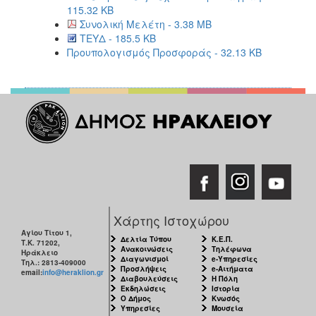
115.32 KB
Συνολική Μελέτη - 3.38 MB
ΤΕΥΔ - 185.5 KB
Προυπολογισμός Προσφοράς - 32.13 KB
Χάρτης Ιστοχώρου
Αγίου Τίτου 1,
Δελτία Τύπου
Κ.Ε.Π.
Τ.Κ. 71202,
Ανακοινώσεις
Τηλέφωνα
Ηράκλειο
Διαγωνισμοί
e-Υπηρεσίες
Τηλ.: 2813-409000
Προσλήψεις
e-Αιτήματα
email:
info@heraklion.gr
Διαβουλεύσεις
Η Πόλη
Εκδηλώσεις
Ιστορία
Ο Δήμος
Κνωσός
Υπηρεσίες
Μουσεία