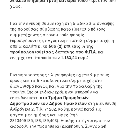
26/03/2019 ημέρα Τρίτη και ώρα 10:00 π.μ.
στον ίδιο
χώρο.
Για την έγκυρη συμμετοχή στη διαδικασία σύναψης
της παρούσας σύμβασης κατατίθεται από τους
συμμετέχοντες οικονομικούς φορείς
(προσφέροντες), εγγυητική επιστολή συμμετοχής η
οποία καλύπτει
το δύο (2) επί τοις % της
προϋπολογισθείσας δαπάνης προ Φ.Π.Α
. και
ανέρχεται στο ποσό των
1.183,24
ευρώ
.
Για περισσότερες πληροφορίες σχετικά με τους
όρους και τα δικαιολογητικά συμμετοχής στο
διαγωνισμό καθώς και για την παραλαβή της
προκήρυξης οι ενδιαφερόμενοι μπορούν να
απευθύνονται
στο Τμήμα Προμηθειών-
Δημοπρασιών του Δήμου Ηρακλείου
στη διεύθυνση
Ανδρόγεω 2, Τ.Κ. 71202, καθημερινά κατά τις
εργάσιμες ημέρες και ώρες (τηλ.
2813409185,186,189,403). Επίσης τα έγγραφα που
αφορούν την προμήθεια (Διακήρυξη, Συγγραφή