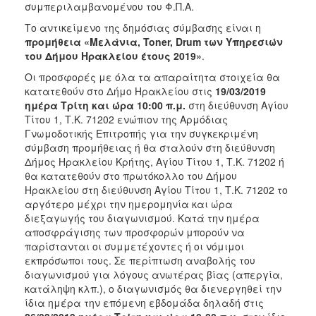
συμπεριλαμβανομένου του Φ.Π.Α.
Το αντικείμενο της δημόσιας σύμβασης είναι η
προμήθεια «Μελάνια,
Toner
,
Drum
των Υπηρεσιών
του Δήμου Ηρακλείου έτους 2019»
.
Οι προσφορές με όλα τα απαραίτητα στοιχεία θα
κατατεθούν στο Δήμο Ηρακλείου στις
19/03/2019
ημέρα Τρίτη και ώρα 10:00 π.μ.
στη διεύθυνση Αγίου
Τίτου 1, Τ.Κ. 71202 ενώπιον της Αρμόδιας
Γνωμοδοτικής Επιτροπής για την συγκεκριμένη
σύμβαση προμήθειας ή θα σταλούν στη διεύθυνση
Δήμος Ηρακλείου Κρήτης, Αγίου Τίτου 1, Τ.Κ. 71202 ή
θα κατατεθούν στο πρωτόκολλο του Δήμου
Ηρακλείου στη διεύθυνση Αγίου Τίτου 1, Τ.Κ. 71202 το
αργότερο μέχρι την ημερομηνία και ώρα
διεξαγωγής του διαγωνισμού. Κατά την ημέρα
αποσφράγισης των προσφορών μπορούν να
παρίστανται οι συμμετέχοντες ή οι νόμιμοι
εκπρόσωποι τους. Σε περίπτωση αναβολής του
διαγωνισμού για λόγους ανωτέρας βίας (απεργία,
κατάληψη κλπ.), ο διαγωνισμός θα διενεργηθεί την
ίδια ημέρα την επόμενη εβδομάδα δηλαδή στις