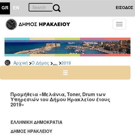
GR
EN
ΕΙΣΟΔΟΣ
Ο
Toggle
ΔΗΜΟΣ
navigati
Διακηρύξεις
-
Δημοπρασίες
Αρχείο
...
Αρχική
Ο Δήμος
2019
2026
2025
2024
Προμήθεια «Μελάνια, Toner, Drum των
2023
Υπηρεσιών του Δήμου Ηρακλείου έτους
2019»
2022
2021
ΕΛΛΗΝΙΚΗ ΔΗΜΟΚΡΑΤΙΑ
2020
ΔΗΜΟΣ ΗΡΑΚΛΕΙΟΥ
2019