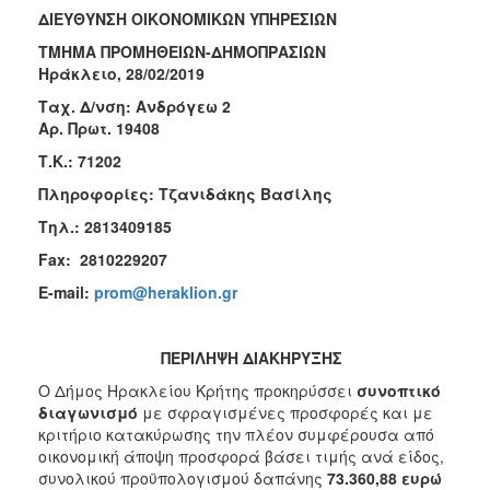
ΔΙΕΥΘΥΝΣΗ ΟΙΚΟΝΟΜΙΚΩΝ ΥΠΗΡΕΣΙΩΝ
2018
ΤΜΗΜΑ ΠΡΟΜΗΘΕΙΩΝ-ΔΗΜΟΠΡΑΣΙΩΝ
2017
Ηράκλειο,
28/02/2019
2016
Ταχ. Δ/νση: Ανδρόγεω 2
2015
Αρ. Πρωτ.
19408
2013
Τ.Κ.: 71202
Πληροφορίες: Τζανιδάκης Βασίλης
Τηλ.: 2813409185
Fax
: 2810229207
Ο
ΤΟΠΟΣ
E
-
mail
:
prom@heraklion.gr
ΜΑΣ
ΠΟΛΙΤΙΣΜΟΣ
ΠΕΡΙΛΗΨΗ ΔΙΑΚΗΡΥΞΗΣ
Ο Δήμος Ηρακλείου Κρήτης προκηρύσσει
συνοπτικό
ΑΝΘΕΚΤΙΚΗ
ΠΟΛΗ
διαγωνισμό
με σφραγισμένες προσφορές και με
κριτήριο κατακύρωσης
την πλέον συμφέρουσα από
οικονομική άποψη προσφορά βάσει τιμής ανά είδος,
συνολικού προϋπολογισμού δαπάνης
73.360,88 ευρώ