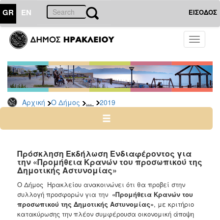
GR
EN
ΕΙΣΟΔΟΣ
Ο
Toggle
ΔΗΜΟΣ
navigati
Διακηρύξεις
-
Δημοπρασίες
Αρχείο
...
Αρχική
Ο Δήμος
2019
2026
2025
2024
Πρόσκληση Εκδήλωση Ενδιαφέροντος για
2023
την «Προμήθεια Κρανών του προσωπικού της
Δημοτικής Αστυνομίας»
2022
Ο Δήμος Ηρακλείου ανακοινώνει ότι θα προβεί στην
2021
συλλογή προσφορών για την
«Προμήθεια Κρανών του
2020
προσωπικού της Δημοτικής Αστυνομίας»
, με κριτήριο
κατακύρωσης την πλέον συμφέρουσα οικονομική άποψη
2019