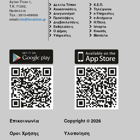
Αγίου Τίτου 1,
Δελτία Τύπου
Κ.Ε.Π.
Τ.Κ. 71202,
Ανακοινώσεις
Τηλέφωνα
Ηράκλειο
Διαγωνισμοί
e-Υπηρεσίες
Τηλ.: 2813-409000
Προσλήψεις
e-Αιτήματα
email:
info@heraklion.gr
Διαβουλεύσεις
Η Πόλη
Εκδηλώσεις
Ιστορία
Ο Δήμος
Κνωσός
Υπηρεσίες
Μουσεία
Επικοινωνία
Copyright © 2026
Όροι Χρήσης
Υλοποίηση