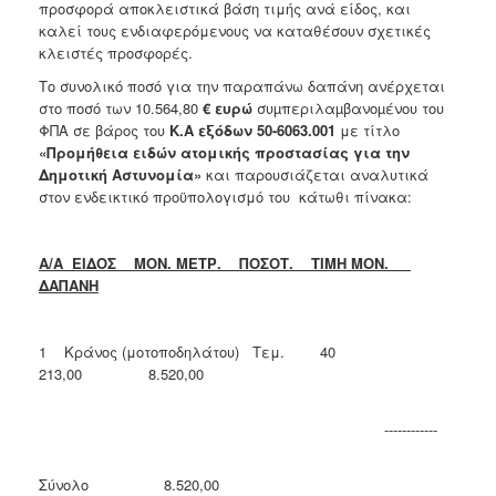
προσφορά αποκλειστικά βάση τιμής ανά είδος, και
2018
καλεί τους ενδιαφερόμενους να καταθέσουν σχετικές
κλειστές προσφορές.
2017
Το συνολικό ποσό για την παραπάνω δαπάνη ανέρχεται
2016
στο ποσό των 10.564,80
€
ευρώ
συµπεριλαµβανοµένου του
2015
ΦΠΑ σε βάρος του
Κ.Α εξόδων 50-6063.001
με τίτλο
«Προμήθεια ειδών ατομικής προστασίας για την
2013
Δημοτική Αστυνομία»
και παρουσιάζεται αναλυτικά
στον ενδεικτικό προϋπολογισμό του κάτωθι πίνακα:
Α/Α ΕΙΔΟΣ ΜΟΝ. ΜΕΤΡ. ΠΟΣΟΤ. ΤΙΜΗ ΜΟΝ.
Ο
ΤΟΠΟΣ
ΔΑΠΑΝΗ
ΜΑΣ
ΠΟΛΙΤΙΣΜΟΣ
1 Κράνος (μοτοποδηλάτου) Τεμ. 40
213,00 8.520,00
ΑΝΘΕΚΤΙΚΗ
ΠΟΛΗ
------------
Σύνολο 8.520,00