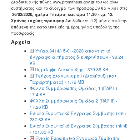
Διαδικτυακής πύλης www.promitheus.gov.gr του ως άνω
συστήματος και το άνοιγμα των προσφορών θα γίνει στις
26/02/2020, ημέρα Τετάρτη και ώρα 11:30 π.μ.
12.
Χρόνος ισχύος προσφορών
: δώδεκα (12) μήνες από την
επόμενη της καταληκτικής ημερομηνίας υποβολής της
προσφοράς.
Αρχεία
Υπ'αρ.3414/15-01-2020 απαντητικό
έγγραφο αιτήματος διευκρινίσεων - 99.24
KB
Περίληψη Διακήρυξης - 379.86 KB
Τεύχος Διαγωνισμού (Διακήρυξη και
Παραρτήματα) - 1.72 MB
Φύλλο Συμμόρφωσης Ομάδας 1 (ΠΑΡ ΙΙ) -
17.4 KB
Φύλλο Συμμόρφωσης Ομάδα 2 (ΠΑΡ ΙΙ) -
17.26 KB
Ενιαίο Ευρωπαϊκό Έγγραφο Σύμβασης (xml) -
237.63 KB
Ενιαίο Έυρωπαϊκό Έγγραφο Σύμβασης (html)
- 131.85 KB
Ενιαίο Ευρωπαϊκό Έγγραφο Σύμβασης