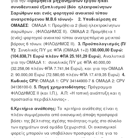
για την «
Προμήθεια μηχανημάτων έργου ή/και
συνοδευτικού εξοπλισμού (δύο ηλεκτροκίνητων
2018
Σαρώθρων και ενός φορτηγού ανοικτού τύπου
2017
ανατρεπόμενου Μ.Β.6 τόνων)
»
2. Υποδιαίρεση σε
ΟΜΑΔΕΣ
: ΟΜΑΔΑ 1: Προμήθεια 2 (δυο) ηλεκτροκίνητων
2016
σαρώθρων . (ΦΙΛΟΔΗΜΟΣ ΙΙ). ΟΜΑΔΑ 2: Προμήθεια 1
2015
(ενός) φορτηγού ανοικτού τύπου ανατρεπόμενο μεικτού
βάρους 6 τόνων. (ΦΙΛΟΔΗΜΟΣ ΙΙ).
3. Προϋπολογισμός (Π/
2013
Υ):
Συνολικός Π/Υ με ΦΠΑ (ΟΜΑΔΑ 1+2)
130.000,00 Ευρώ:
(104.838,71 Ευρώ πλέον ΦΠΑ 25.161,29 Ευρώ
), Αναλυτικά
για την ΟΜΑΔΑ 1: συνολικός Π/Υ με ΦΠΑ 40.000,00
(32.258,06 πλέον ΦΠΑ 7.741,94 Ευρώ), και για την ΟΜΑΔΑ
Ο
2: 90.000,00 Ευρώ (72.580,65 πλέον ΦΠΑ 17.419,35 Ευρώ)
4.
ΤΟΠΟΣ
Κωδικός CPV:
ΟΜΑΔΑ 1: CPV 34144900-7 & ΟΜΑΔΑ 2: CPV
ΜΑΣ
34136100-0.
5. Πηγή χρηματοδότησης
: Πρόγραμμα
ΦΙΛΟΔΗΜΟΣ ΙΙ (και Ι.Π.), Α.Π: «Η τοπική ανάπτυξη και η
ΠΟΛΙΤΙΣΜΟΣ
προστασία περιβάλλοντος» .
6.Κριτήριο ανάθεσης:
Το κριτήριο ανάθεσης είναι η
ΑΝΘΕΚΤΙΚΗ
πλέον συμφέρουσα από οικονομική άποψη προσφορά
ΠΟΛΗ
βάσει της βέλτιστης σχέσης ποιότητας-τιμής στο σύνολο
των οχημάτων ανά ομάδα ξεχωριστά. Οι οικονομικοί
φορείς μπορούν να υποβάλουν προσφορά είτε για το