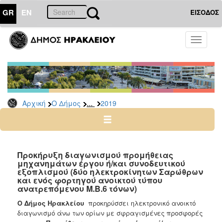
GR
EN
ΕΙΣΟΔΟΣ
Ο
Toggle
ΔΗΜΟΣ
navigati
Διακηρύξεις
-
Δημοπρασίες
Αρχείο
...
Αρχική
Ο Δήμος
2019
2026
2025
2024
Προκήρυξη διαγωνισμού προμήθειας
2023
μηχανημάτων έργου ή/και συνοδευτικού
εξοπλισμού (δύο ηλεκτροκίνητων Σαρώθρων
2022
και ενός φορτηγού ανοικτού τύπου
ανατρεπόμενου Μ.Β.6 τόνων)
2021
Ο Δήμος Ηρακλείου
προκηρύσσει ηλεκτρονικό ανοικτό
2020
διαγωνισμό άνω των ορίων με σφραγισμένες προσφορές
2019