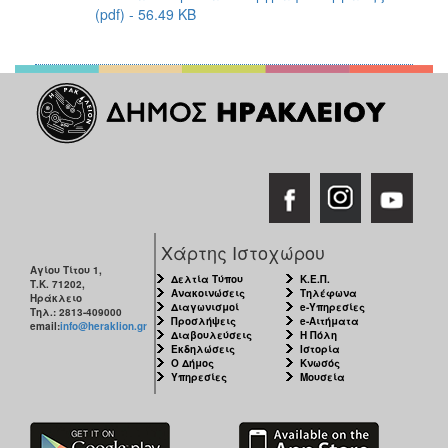
(pdf) - 56.49 KB
Χάρτης Ιστοχώρου
Αγίου Τίτου 1,
Δελτία Τύπου
Κ.Ε.Π.
Τ.Κ. 71202,
Ανακοινώσεις
Τηλέφωνα
Ηράκλειο
Διαγωνισμοί
e-Υπηρεσίες
Τηλ.: 2813-409000
Προσλήψεις
e-Αιτήματα
email:
info@heraklion.gr
Διαβουλεύσεις
Η Πόλη
Εκδηλώσεις
Ιστορία
Ο Δήμος
Κνωσός
Υπηρεσίες
Μουσεία