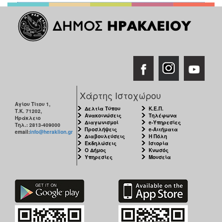
Χάρτης Ιστοχώρου
Αγίου Τίτου 1,
Δελτία Τύπου
Κ.Ε.Π.
Τ.Κ. 71202,
Ανακοινώσεις
Τηλέφωνα
Ηράκλειο
Διαγωνισμοί
e-Υπηρεσίες
Τηλ.: 2813-409000
Προσλήψεις
e-Αιτήματα
email:
info@heraklion.gr
Διαβουλεύσεις
Η Πόλη
Εκδηλώσεις
Ιστορία
Ο Δήμος
Κνωσός
Υπηρεσίες
Μουσεία