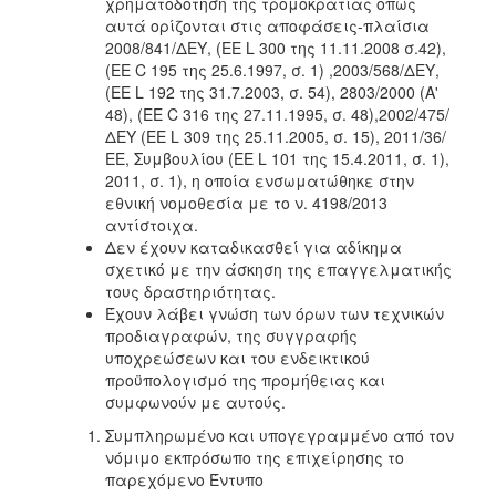
χρηματοδότηση της τρομοκρατίας όπως
αυτά ορίζονται στις αποφάσεις-πλαίσια
2008/841/ΔΕΥ, (ΕΕ L 300 της 11.11.2008 σ.42),
(ΕΕ C 195 της 25.6.1997, σ. 1) ,2003/568/ΔΕΥ,
(ΕΕ L 192 της 31.7.2003, σ. 54), 2803/2000 (Α'
48), (ΕΕ C 316 της 27.11.1995, σ. 48),2002/475/
ΔΕΥ (ΕΕ L 309 της 25.11.2005, σ. 15), 2011/36/
ΕΕ, Συμβουλίου (ΕΕ L 101 της 15.4.2011, σ. 1),
2011, σ. 1), η οποία ενσωματώθηκε στην
εθνική νομοθεσία με το ν. 4198/2013
αντίστοιχα.
Δεν έχουν καταδικασθεί για αδίκημα
σχετικό με την άσκηση της επαγγελματικής
τους δραστηριότητας.
Έχουν λάβει γνώση των όρων των τεχνικών
προδιαγραφών, της συγγραφής
υποχρεώσεων και του ενδεικτικού
προϋπολογισμό της προμήθειας και
συμφωνούν με αυτούς.
Συμπληρωμένο και υπογεγραμμένο από τον
νόμιμο εκπρόσωπο της επιχείρησης το
παρεχόμενο Έντυπο