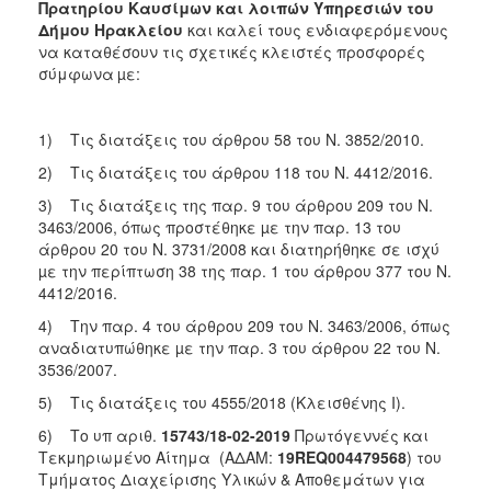
Πρατηρίου Καυσίμων και λοιπών Υπηρεσιών του
2018
Δήμου Ηρακλείου
και καλεί τους ενδιαφερόμενους
να καταθέσουν τις σχετικές κλειστές προσφορές
2017
σύμφωνα
µε:
2016
2015
1) Τις διατάξεις του άρθρου 58 του Ν. 3852/2010.
2013
2) Τις διατάξεις του άρθρου 118 του Ν. 4412/2016.
3) Τις διατάξεις της παρ. 9 του άρθρου 209 του Ν.
3463/2006, όπως προστέθηκε µε την παρ. 13 του
άρθρου 20 του Ν. 3731/2008 και διατηρήθηκε σε ισχύ
Ο
µε την περίπτωση 38 της παρ. 1 του άρθρου 377 του Ν.
ΤΟΠΟΣ
4412/2016.
ΜΑΣ
4) Την παρ. 4 του άρθρου 209 του Ν. 3463/2006, όπως
ΠΟΛΙΤΙΣΜΟΣ
αναδιατυπώθηκε µε την παρ. 3 του άρθρου 22 του Ν.
3536/2007.
ΑΝΘΕΚΤΙΚΗ
5) Τις διατάξεις του 4555/2018 (Κλεισθένης I).
ΠΟΛΗ
6) Το υπ αριθ.
15743
/18-02-2019
Πρωτόγεννές και
Τεκμηριωμένο Αίτημα (ΑΔΑΜ:
19
REQ
004479568
) του
Τμήματος Διαχείρισης Υλικών & Αποθεμάτων για