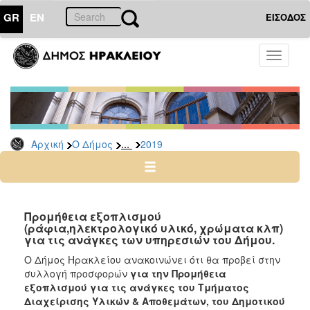
GR
EN
ΕΙΣΟΔΟΣ
Ο
Toggle
ΔΗΜΟΣ
navigati
Διακηρύξεις
-
Δημοπρασίες
Αρχείο
...
Αρχική
Ο Δήμος
2019
2026
2025
2024
Προμήθεια εξοπλισμού
2023
(ράφια,ηλεκτρολογικό υλικό, χρώματα κλπ)
για τις ανάγκες των υπηρεσιών του Δήμου.
2022
Ο Δήμος Ηρακλείου ανακοινώνει ότι θα προβεί στην
2021
συλλογή προσφορών
για την
Προμήθεια
2020
εξοπλισμού για τις ανάγκες του Τμήματος
Διαχείρισης Υλικών & Αποθεμάτων, του Δημοτικού
2019