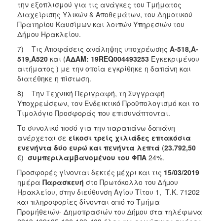
την εξοπλισμού για τις ανάγκες του Τμήματος
Διαχείρισης Υλικών & Αποθεμάτων, του Δημοτικού
Πρατηρίου Καυσίμων και λοιπών Υπηρεσιών του
Δήμου Ηρακλείου.
7) Τις Αποφάσεις ανάληψης υποχρέωσης
A-518,A-
519,A520
και (
ΑΔΑΜ: 19
REQ
004493253
Εγκεκριμένου
αιτήματος ) με την οποία εγκρίθηκε η δαπάνη και
διατέθηκε η πίστωση.
8) Την Τεχνική Περιγραφή, τη Συγγραφή
Υποχρεώσεων, τον Ενδεικτικό Προϋπολογισμό και το
Τιμολόγιο Προσφοράς που επισυνάπτονται.
Το συνολικό ποσό για την παραπάνω δαπάνη
ανέρχεται σε
είκοσι τρείς χιλιάδες επτακόσια
ενενήντα δύο ευρώ και πενήντα λεπτά
(
23.792,50
€)
συμπεριλαμβανομένου του ΦΠΑ
24%.
Προσφορές γίνονται δεκτές µέχρι και τις
15/03/2019
ημέρα
Παρασκευή
στο Πρωτόκολλο
του ∆ήµου
Ηρακλείου, στην διεύθυνση Αγίου Τίτου 1, Τ.Κ. 71202
και πληροφορίες δίνονται από το Τμήμα
Προμήθειών- Δημοπρασιών του ∆ήµου στα τηλέφωνα