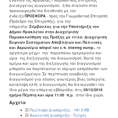
Διενέργειας Διαγωνισμού, ή θα σταλούν στην
προαναφερθείσα διεύθυνση με την
ένδειξη
ΠΡΟΣΦΟΡΑ
- προς την Γνωμοδοτική Επιτροπή
(Πρόεδρο της Επιτροπής), για την
υπηρεσία:
Σ
ύμβουλος για την Υποστήριξη του
Δήμου Ηρακλείου στην Διαχείριση/
Παρακολούθηση της Πράξης με τίτλο: Διαχείριση
Ευφυών Συστημάτων Αποβλήτων και Πολιτικές
και Ακρωνύμιο winpol του ε.π. interreg europ.
, το
αργότερο μέχρι την παραπάνω ημερομηνία και
ώρα της διεξαγωγής του διαγωνισμού. Κατά την
ημέρα και ώρα της διεξαγωγής του διαγωνισμού
μπορούν να παρίστανται οι νόμιμοι εκπρόσωποι των
διαγωνιζομένων. Σε περίπτωση αναβολής του
διαγωνισμού για λόγους ανωτέρας βίας (απεργία,
κατάληψη κλπ), ο διαγωνισμός θα διενεργηθεί την
ίδια μέρα την επόμενη εβδομάδα, στις
05/12/2019
ημέρα Πέμπτη και ώρα 11:00 π.μ.
στον ίδιο χώρο.
Αρχεία
Περίληψη Διακήρυξης - 181.5 KB
Αναλυτική Διακήρυξη - Τεύχος