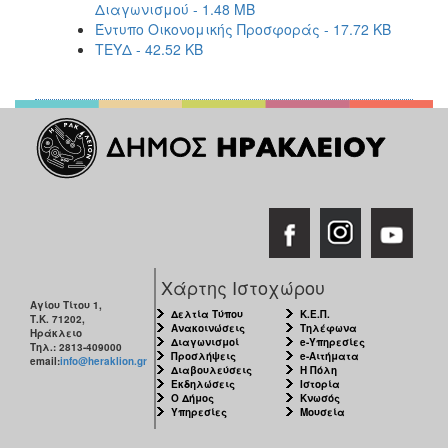
Διαγωνισμού - 1.48 MB
Έντυπο Οικονομικής Προσφοράς - 17.72 KB
ΤΕΥΔ - 42.52 KB
Χάρτης Ιστοχώρου
Αγίου Τίτου 1,
Δελτία Τύπου
Κ.Ε.Π.
Τ.Κ. 71202,
Ανακοινώσεις
Τηλέφωνα
Ηράκλειο
Διαγωνισμοί
e-Υπηρεσίες
Τηλ.: 2813-409000
Προσλήψεις
e-Αιτήματα
email:
info@heraklion.gr
Διαβουλεύσεις
Η Πόλη
Εκδηλώσεις
Ιστορία
Ο Δήμος
Κνωσός
Υπηρεσίες
Μουσεία