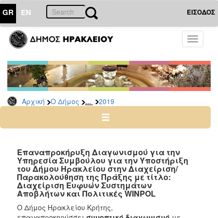
GR
EN
ΕΙΣΟΔΟΣ
Ο
Toggle
ΔΗΜΟΣ
navigati
Διακηρύξεις
-
Δημοπρασίες
Αρχείο
...
Αρχική
Ο Δήμος
2019
2026
2025
2024
Επαναπροκήρυξη Διαγωνισμού για την
2023
Υπηρεσία Συμβούλου για την Υποστήριξη
του Δήμου Ηρακλείου στην Διαχείριση/
2022
Παρακολούθηση της Πράξης με τίτλο:
Διαχείριση Ευφυών Συστημάτων
2021
Αποβλήτων και Πολιτικές WINPOL
2020
Ο Δήμος Ηρακλείου Κρήτης,
2019
επαναπροκηρύσσει
συνοπτικό διαγωνισμό
με