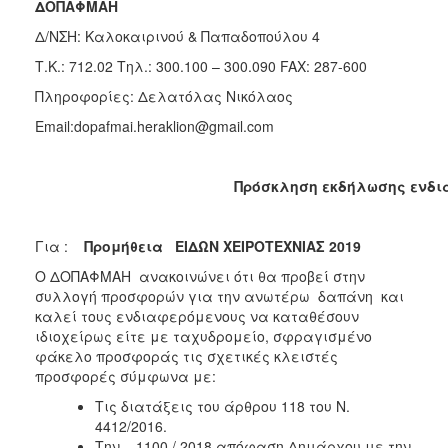
ΔΟΠΑΦΜΑΗ
2018
Δ/ΝΣΗ: Καλοκαιρινού & Παπαδοπούλου 4
2017
Τ.Κ.: 712.02
Τηλ.: 300.100 – 300.090 FAX: 287-600
2016
Πληροφορίες: Δελατόλας Νικόλαος
2015
Email:dopafmai.heraklion@gmail.com
2013
Πρόσκληση εκδήλωσης ενδι
Ο
Για :
Προμήθεια ΕΙΔΩΝ ΧΕΙΡΟΤΕΧΝΙΑΣ 2019
ΤΟΠΟΣ
ΜΑΣ
Ο ΔΟΠΑΦΜΑΗ ανακοινώνει ότι θα προβεί στην
συλλογή προσφορών για την ανωτέρω δαπάνη και
καλεί τους ενδιαφερόμενους να καταθέσουν
ΠΟΛΙΤΙΣΜΟΣ
ιδιοχείρως είτε με ταχυδρομείο, σφραγισμένο
φάκελο προσφοράς τις σχετικές κλειστές
ΑΝΘΕΚΤΙΚΗ
προσφορές σύμφωνα με:
ΠΟΛΗ
Τις διατάξεις του άρθρου 118 του Ν.
4412/2016.
Την 1100 / 2018 απόφαση Δημάρχου με την