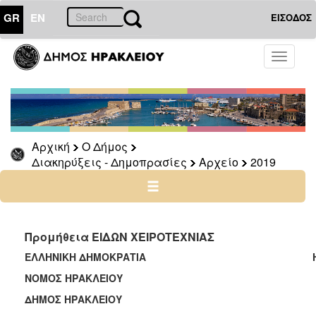
GR
EN
ΕΙΣΟΔΟΣ
Ο
Toggle
ΔΗΜΟΣ
navigati
Διακηρύξεις
-
Δημοπρασίες
Αρχείο
Αρχική
Ο Δήμος
Διακηρύξεις - Δημοπρασίες
Αρχείο
2019
2026
2025
2024
2023
Προμήθεια ΕΙΔΩΝ ΧΕΙΡΟΤΕΧΝΙΑΣ
2022
ΕΛΛΗΝΙΚΗ ΔΗΜΟΚΡΑΤΙΑ Ηράκλειο 
2021
ΝΟΜΟΣ ΗΡΑΚΛΕΙΟΥ
2020
ΔΗΜΟΣ ΗΡΑΚΛΕΙΟΥ ΑΡ.ΠΡΩ
2019