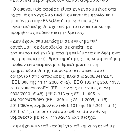
• Ο οικονομικός φορέας είναι εγγεγραμμένος στα
σχετικά επαγγελματικά ή εμπορικά μητρώα που
τηρούνται στην Ελλάδα ή στο κράτος μέλος
εγκατάστασής σε σχετικό με το αντικείμενο της
προμήθειας κωδικό επαγγέλματος.
• Δεν έχουν συμμετάσχει σε εγκληματική
οργάνωση, σε δωροδοκία, σε απάτη, σε
τρομοκρατικά εγκλήματα ή εγκλήματα συνδεόμενα
με τρομοκρατικές δραστηριότητες , σε νομιμοποίηση
εσόδων από παράνομες δραστηριότητες ή
χρηματοδότηση της τρομοκρατίας όπως αυτά
ορίζονται στις αποφάσεις-πλαίσια 2008/841/ΔΕΥ,
(ΕΕ L 300 της 11.11.2008 σ.42), (ΕΕ C 195 της 25.6.1997,
σ. 1) ,2003/568/ΔΕΥ, (ΕΕ L 192 της 31.7.2003, σ. 54),
2803/2000 (Α' 48), (ΕΕ C 316 της 27.11.1995, σ.
48),2002/475/ΔΕΥ (ΕΕ L 309 της 25.11.2005, σ. 15),
2011/36/ΕΕ, Συμβουλίου (ΕΕ L 101 της 15.4.2011, σ. 1),
2011, σ. 1), η οποία ενσωματώθηκε στην εθνική
νομοθεσία με το ν. 4198/2013 αντίστοιχα.
• Δεν έχουν καταδικασθεί για αδίκημα σχετικό με