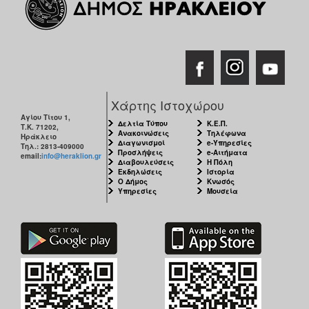
Χάρτης Ιστοχώρου
Αγίου Τίτου 1,
Δελτία Τύπου
Κ.Ε.Π.
Τ.Κ. 71202,
Ανακοινώσεις
Τηλέφωνα
Ηράκλειο
Διαγωνισμοί
e-Υπηρεσίες
Τηλ.: 2813-409000
Προσλήψεις
e-Αιτήματα
email:
info@heraklion.gr
Διαβουλεύσεις
Η Πόλη
Εκδηλώσεις
Ιστορία
Ο Δήμος
Κνωσός
Υπηρεσίες
Μουσεία